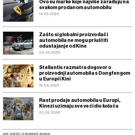
Ovo su marke koje najviše zarađuju na
svakom prodanom automobilu
14.05.2026
Zašto si globalni proizvođači
automobila ne mogu priuštiti
odustajanje od Kine
04.05.2026
Stellantis razmatra dogovor o
proizvodnji automobila s Dongfengom
u Europi i Kini
16.04.2026
Rast prodaje automobila u Europi,
Kinezi uzimaju sve veći dio kolača
23.06.2026
SVE VIJESTI IZ RUBRIKE BIZNIS