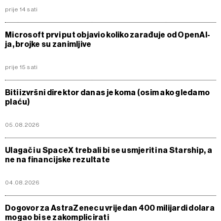
prije 14 sati
Microsoft prvi put objavio koliko zarađuje od OpenAI-
ja, brojke su zanimljive
prije 15 sati
Biti izvršni direktor danas je koma (osim ako gledamo
plaću)
05.08.2026
Ulagači u SpaceX trebali bi se usmjeriti na Starship, a
ne na financijske rezultate
04.08.2026
Dogovor za AstraZenecu vrijedan 400 milijardi dolara
mogao bi se zakomplicirati