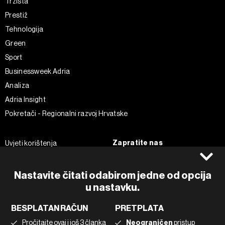
Tržišta
Prestiž
Tehnologija
Green
Sport
Businessweek Adria
Analiza
Adria Insight
Pokretači - Regionalni razvoj Hrvatske
Zapratite nas
Uvjeti korištenja
Pravila privatnosti
Facebook
Politika kolačića
Instagram
Nastavite čitati odabirom jedne od opcija
Impressum
Twitter
u nastavku.
Marketing
Linkedin
BESPLATAN RAČUN
PRETPLATA
Korištenje umjetne inteligencije
Tiktok
Pročitajte ovaj i još 3 članka
Neograničen
pristup