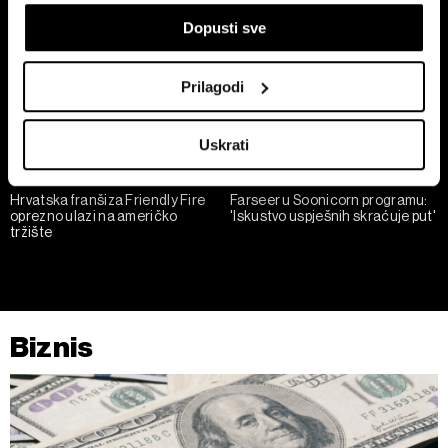
koji mogu biti precizni do radijusa od nekoliko metara
Dopusti sve
Prepoznati vaš uređaj tako što ćemo aktivno
skenirati njegove određene karakteristike ("uzimanje
otiska prsta uređaja")
Prilagodi
U
dijelu s pojedinostima
možete saznati više o tome
kako se obrađuje vaše osobne podatke te postaviti svoje
Uskrati
preferencije. Svoju privolu možete u svakom trenutku
izmijeniti ili povući u Izjavi o kolačićima.
Hrvatska franšiza Friendly Fire
Farseer u Soonicorn programu:
oprezno ulazi na američko
'Iskustvo uspješnih skraćuje put'
Zajednički voditelji obrade su HD-WIN ARENA SPORT
tržište
d.o.o. i
Partneri
.
Više o podacima koje obrađujemo kao i o
vašim pravima pročitajte u našoj
Politici privatnosti
, a o
kolačićima i drugim sličnim tehnologijama u
Politici kolačića
.
Kolačiće u bilo kojem trenutku možete ponovno ažurirati klikom
Biznis
na „Prikaži detalje“. Privolu možete u bilo kojem trenutku
povući bez negativnih posljedica.