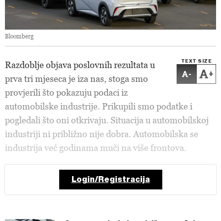
Bloomberg
TEXT SIZE
Razdoblje objava poslovnih rezultata u
-
+
prva tri mjeseca je iza nas, stoga smo
provjerili što pokazuju podaci iz
automobilske industrije. Prikupili smo podatke i
pogledali što oni otkrivaju. Situacija u automobilskoj
industriji ni približno nije dobra. Automobilska se
industrija već godinama muči na više frontova.
Login/Registracija