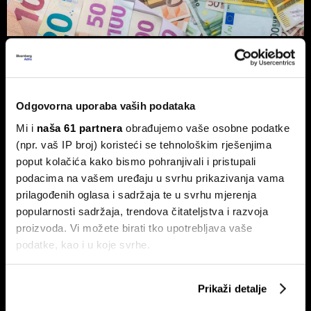
Vlasnik Magazinske kleti izdaje
obveznice - centraliziranom
kuhinjom do trostrukog rasta marže
Odgovorna uporaba vaših podataka
Tvrtka Superior Ugostiteljstvo izdaje trogodišnje
obveznice vrijedne 1,5 milijuna eura, više od milijun eura
Mi i
naša 61 partnera
obrađujemo vaše osobne podatke
ulažu u sustav centralizirane pripreme hrane.
(npr. vaš IP broj) koristeći se tehnološkim rješenjima
poput kolačića kako bismo pohranjivali i pristupali
podacima na vašem uređaju u svrhu prikazivanja vama
prilagođenih oglasa i sadržaja te u svrhu mjerenja
popularnosti sadržaja, trendova čitateljstva i razvoja
proizvoda. Vi možete birati tko upotrebljava vaše
podatke, kao i u koje svrhe.
Ako nam dopustite, također bismo htjeli:
Ovo je nova strategija shopping
Evo kako BOX NOW želi
Prikaži detalje
centara u eri online kupnje
oblikovati budućnost logistike u
Prikupljati podatke o vašoj geografskoj lokaciji,
Hrvatskoj