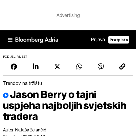
Prijava
Pretplata
PODIJELI VIJEST
Trendovi na tržištu
Jason Berry o tajni
uspjeha najboljih svjetskih
tradera
Autor:
Nataša Belančić