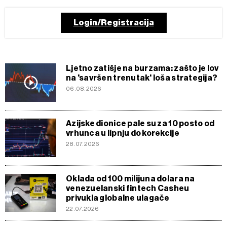
Login/Registracija
Ljetno zatišje na burzama: zašto je lov
na 'savršen trenutak' loša strategija?
06.08.2026
Azijske dionice pale su za 10 posto od
vrhunca u lipnju do korekcije
28.07.2026
Oklada od 100 milijuna dolara na
venezuelanski fintech Casheu
privukla globalne ulagače
22.07.2026