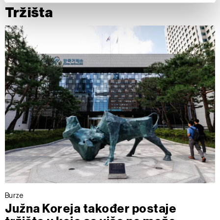
Tržišta
Zajednički voditelji obrade su HD-WIN ARENA SPORT
d.o.o. i
Partneri
.
Više o podacima koje obrađujemo kao i o
vašim pravima pročitajte u našoj
Politici privatnosti
, a o
kolačićima i drugim sličnim tehnologijama u
Politici kolačića
.
Kolačiće u bilo kojem trenutku možete ponovno ažurirati klikom
na „Prikaži detalje“. Privolu možete u bilo kojem trenutku
povući bez negativnih posljedica.
Burze
Južna Koreja također postaje