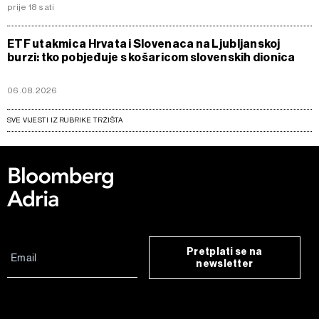
prije 18 sati
ETF utakmica Hrvata i Slovenaca na Ljubljanskoj
burzi: tko pobjeđuje s košaricom slovenskih dionica
06.08.2026
SVE VIJESTI IZ RUBRIKE TRŽIŠTA
Pretplati se na
newsletter