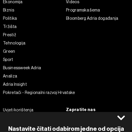
Ekonomija
Videos
Biznis
Programska šema
Politika
Bloomberg Adria događanja
Tržišta
Prestiž
Tehnologija
Green
Sport
Businessweek Adria
Analiza
Adria Insight
Pokretači - Regionalni razvoj Hrvatske
Zapratite nas
Uvjeti korištenja
Pravila privatnosti
Facebook
Politika kolačića
Instagram
Nastavite čitati odabirom jedne od opcija