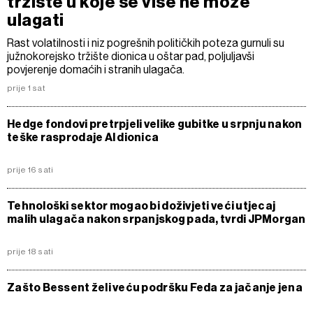
tržište u koje se više ne može
ulagati
Rast volatilnosti i niz pogrešnih političkih poteza gurnuli su
južnokorejsko tržište dionica u oštar pad, poljuljavši
povjerenje domaćih i stranih ulagača.
prije 1 sat
Hedge fondovi pretrpjeli velike gubitke u srpnju nakon
teške rasprodaje AI dionica
prije 16 sati
Tehnološki sektor mogao bi doživjeti veći utjecaj
malih ulagača nakon srpanjskog pada, tvrdi JPMorgan
prije 18 sati
Zašto Bessent želi veću podršku Feda za jačanje jena