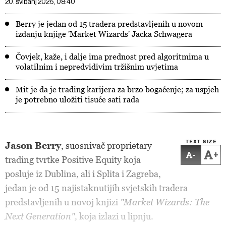
20. svibanj 2026, 08:40
Berry je jedan od 15 tradera predstavljenih u novom
izdanju knjige 'Market Wizards' Jacka Schwagera
Čovjek, kaže, i dalje ima prednost pred algoritmima u
volatilnim i nepredvidivim tržišnim uvjetima
Mit je da je trading karijera za brzo bogaćenje; za uspjeh
je potrebno uložiti tisuće sati rada
TEXT SIZE
Jason Berry
, suosnivač proprietary
-
+
trading tvrtke Positive Equity koja
posluje iz Dublina, ali i Splita i Zagreba,
jedan je od 15 najistaknutijih svjetskih tradera
predstavljenih u novoj knjizi
"Market Wizards: The
Next Generation",
koja izlazi u lipnju.