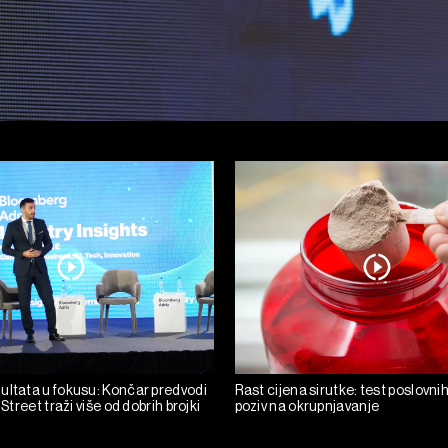
ultata u fokusu: Končar predvodi
Rast cijena sirutke: test poslovni
 Street traži više od dobrih brojki
poziv na okrupnjavanje