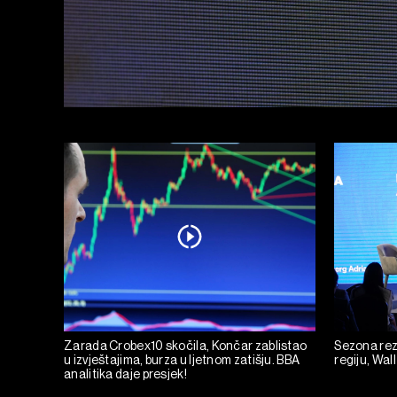
Zarada Crobex10 skočila, Končar zablistao
Sezona rez
u izvještajima, burza u ljetnom zatišju. BBA
regiju, Wall
analitika daje presjek!