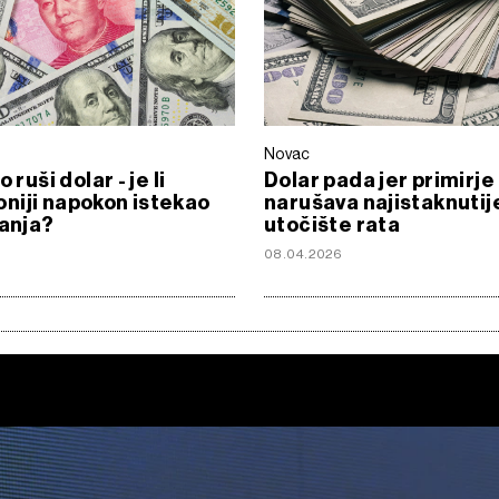
Novac
o ruši dolar - je li
Dolar pada jer primirje
iji napokon istekao
narušava najistaknutij
janja?
utočište rata
08.04.2026