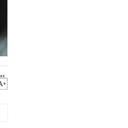
IZE
+