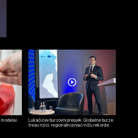
h modela i
Lukačićev burzovni presjek: Globalne burze
tresu rizici, regionalni prvaci nižu rekorde