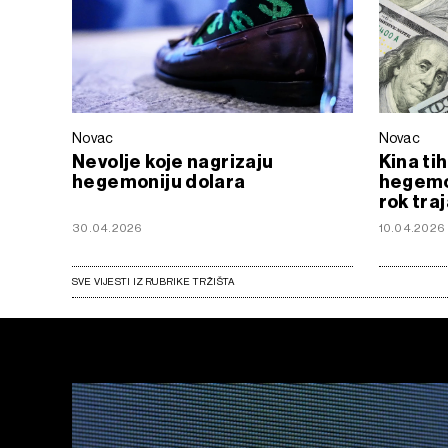
Novac
Novac
Nevolje koje nagrizaju
Kina tih
hegemoniju dolara
hegemon
rok tra
30.04.2026
10.04.2026
SVE VIJESTI IZ RUBRIKE TRŽIŠTA