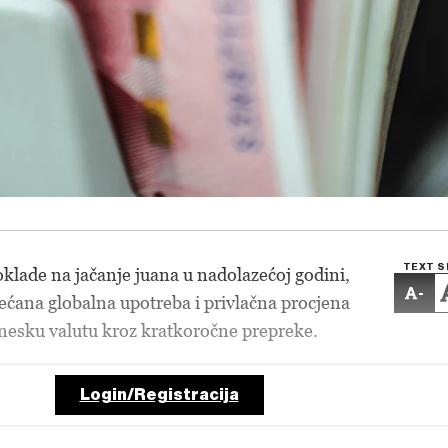
TEXT S
oklade na jačanje juana u nadolazećoj godini,
-
većana globalna upotreba i privlačna procjena
kinesku valutu kroz kratkoročne prepreke.
Login/Registracija