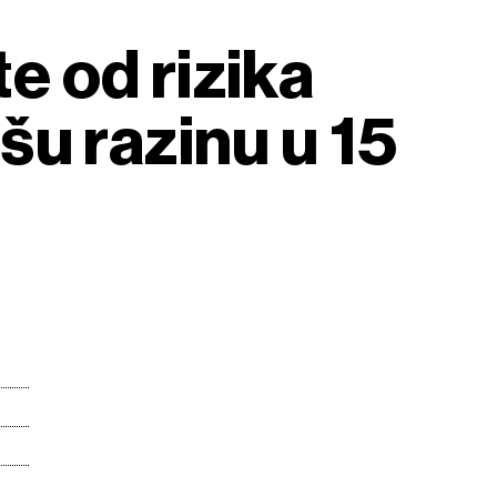
te od rizika
šu razinu u 15