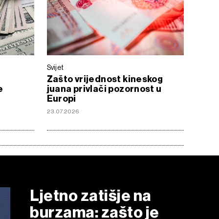
Svijet
Zašto vrijednost kineskog
e
juana privlači pozornost u
Europi
23.07.2026
Ljetno zatišje na
burzama: zašto je