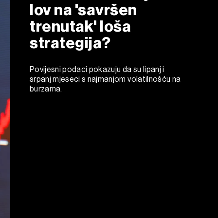
lov na 'savršen
trenutak' loša
strategija?
Povijesni podaci pokazuju da su lipanj i
srpanj mjeseci s najmanjom volatilnošću na
burzama.