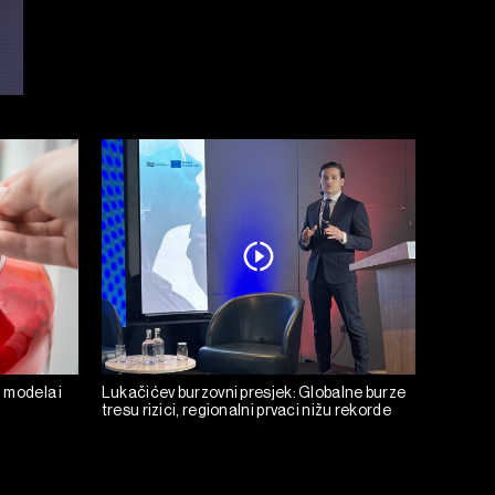
h modela i
Lukačićev burzovni presjek: Globalne burze
tresu rizici, regionalni prvaci nižu rekorde