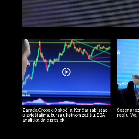
Zarada Crobex10 skočila, Končar zablistao
Sezona rez
u izvještajima, burza u ljetnom zatišju. BBA
regiju, Wall
analitika daje presjek!