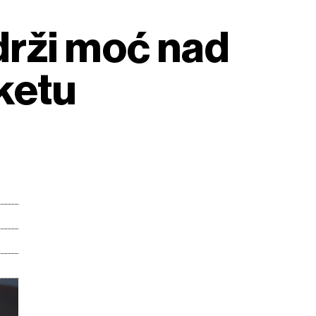
drži moć nad
ketu