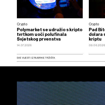
Crypto
Crypto
Polymarket se udružio s kripto
Pad Bit
tvrtkom uoči polufinala
dolara 
Svjetskog prvenstva
kriptu
14.07.2026
09.06.202
SVE VIJESTI IZ RUBRIKE TRŽIŠTA