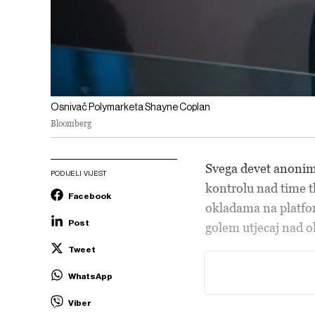
Osnivač Polymarketa Shayne Coplan
Bloomberg
Svega devet anonimn
PODIJELI VIJEST
kontrolu nad time t
Facebook
okladama na platfor
Post
golem utjecaj nad o
Tweet
WhatsApp
Viber