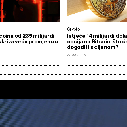
Crypto
coina od 235 milijardi
Istječe 14 milijardi dol
skriva veću promjenu u
opcija na Bitcoin, što ć
dogoditi s cijenom?
6
27.03.2026