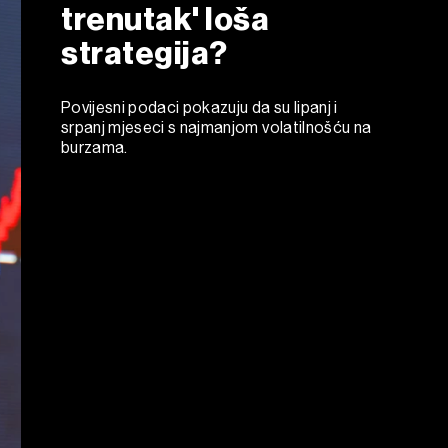
trenutak' loša
strategija?
Povijesni podaci pokazuju da su lipanj i
srpanj mjeseci s najmanjom volatilnošću na
burzama.