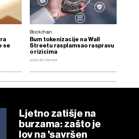
Blockchain
ara
Bum tokenizacije na Wall
e se
Streetu rasplamsao raspravu
o rizicima
prije 45 minuta
Ljetno zatišje na
burzama: zašto je
lov na 'savršen