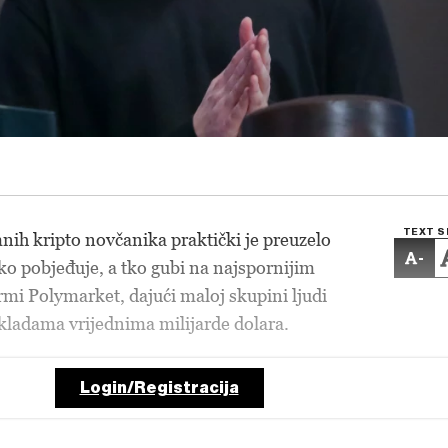
TEXT S
ih kripto novčanika praktički je preuzelo
-
ko pobjeđuje, a tko gubi na najspornijim
mi Polymarket, dajući maloj skupini ljudi
kladama vrijednima milijarde dolara.
Login/Registracija