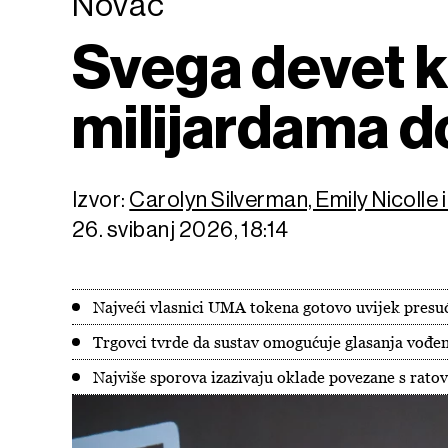
Novac
Svega devet k
milijardama d
Izvor:
Carolyn Silverman, Emily Nicoll
26. svibanj 2026, 18:14
Najveći vlasnici UMA tokena gotovo uvijek presu
Trgovci tvrde da sustav omogućuje glasanja vođe
Najviše sporova izazivaju oklade povezane s rato