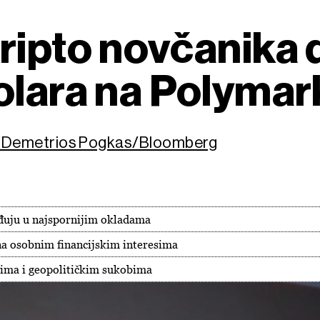
ripto novčanika 
olara na Polymar
e i Demetrios Pogkas/Bloomberg
đuju u najspornijim okladama
na osobnim financijskim interesima
vima i geopolitičkim sukobima