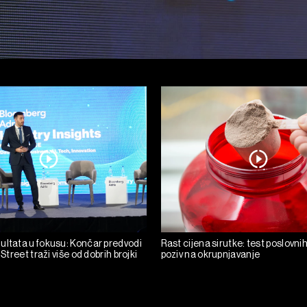
ultata u fokusu: Končar predvodi
Rast cijena sirutke: test poslovni
 Street traži više od dobrih brojki
poziv na okrupnjavanje