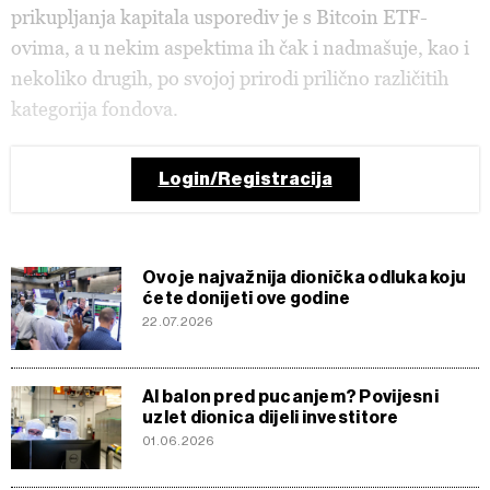
prikupljanja kapitala usporediv je s Bitcoin ETF-
ovima, a u nekim aspektima ih čak i nadmašuje, kao i
nekoliko drugih, po svojoj prirodi prilično različitih
kategorija fondova.
Login/Registracija
Ovo je najvažnija dionička odluka koju
ćete donijeti ove godine
22.07.2026
AI balon pred pucanjem? Povijesni
uzlet dionica dijeli investitore
01.06.2026