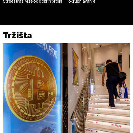
Street traži više od dobrih brojki
okrupnjavanje
na „Prikaži detalje“. Privolu možete u bilo kojem trenutku
povući bez negativnih posljedica.
Tržišta