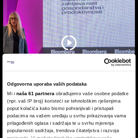
Odgovorna uporaba vaših podataka
Mi i
naša 61 partnera
obrađujemo vaše osobne podatke
Burze usporile, ali Adris i Telekom
(npr. vaš IP broj) koristeći se tehnološkim rješenjima
Slovenije ne izlaze iz fokusa
poput kolačića kako bismo pohranjivali i pristupali
podacima na vašem uređaju u svrhu prikazivanja vama
Na Zagrebačkoj burzi smirivanje prometa u odnosu na
protekli mjesec.
prilagođenih oglasa i sadržaja te u svrhu mjerenja
popularnosti sadržaja, trendova čitateljstva i razvoja
proizvoda. Vi možete birati tko upotrebljava vaše