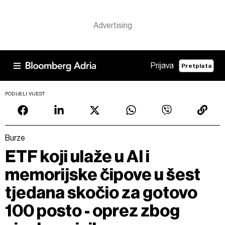
Prijava
Pretplata
PODIJELI VIJEST
Burze
ETF koji ulaže u AI i
memorijske čipove u šest
tjedana skočio za gotovo
100 posto - oprez zbog