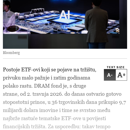
Bloomberg
TEXT SIZE
Postoje ETF-ovi koji se pojave na tržištu,
-
+
privuku malo pažnje i zatim godinama
polako rastu. DRAM fond je, s druge
strane, od 2. travnja 2026. do danas ostvario gotovo
stopostotni prinos, u 36 trgovinskih dana prikupio 9,7
milijardi dolara imovine i time se svrstao među
najbrže rastuće tematske ETF-ove u povijesti
financijskih tržišta. Za usporedbu: takav tempo