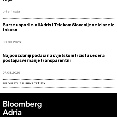
prije 4 sata
Burze usporile, ali Adris i Telekom Slovenije ne izlaze iz
fokusa
08.08.2026
Najpouzdaniji podaci na svjetskom tržištu šećera
postaju sve manje transparentni
07.08.2026
SVE VIJESTI IZ RUBRIKE TRŽIŠTA