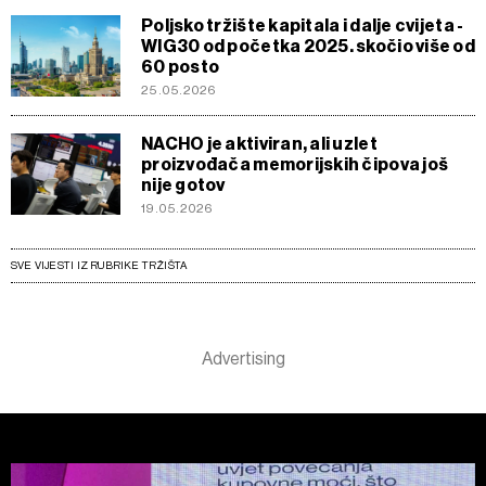
Poljsko tržište kapitala i dalje cvijeta -
WIG30 od početka 2025. skočio više od
60 posto
25.05.2026
NACHO je aktiviran, ali uzlet
proizvođača memorijskih čipova još
nije gotov
19.05.2026
SVE VIJESTI IZ RUBRIKE TRŽIŠTA