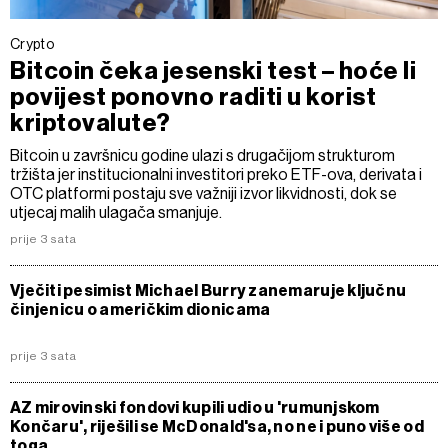
Crypto
Bitcoin čeka jesenski test – hoće li
povijest ponovno raditi u korist
kriptovalute?
Bitcoin u završnicu godine ulazi s drugačijom strukturom
tržišta jer institucionalni investitori preko ETF-ova, derivata i
OTC platformi postaju sve važniji izvor likvidnosti, dok se
utjecaj malih ulagača smanjuje.
prije 3 sata
Vječiti pesimist Michael Burry zanemaruje ključnu
činjenicu o američkim dionicama
prije 3 sata
AZ mirovinski fondovi kupili udio u 'rumunjskom
Končaru', riješili se McDonald'sa, no ne i puno više od
toga