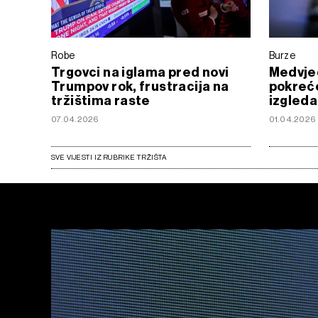
Robe
Burze
Trgovci na iglama pred novi
Medvjeđ
Trumpov rok, frustracija na
pokreće
tržištima raste
izgleda
07.04.2026
01.04.2026
SVE VIJESTI IZ RUBRIKE TRŽIŠTA