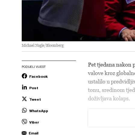
Michael Nagle/Bloomberg
Pet tjedana nakon p
PODIJELI VIJEST
valove kroz globaln
Facebook
ustalilo u predvidl
Post
tonu, sredinom tjedn
doživljava kolaps.
Tweet
WhatsApp
Viber
Email