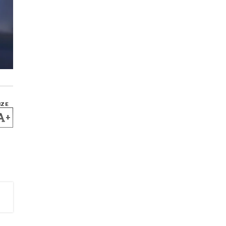
IZE
+