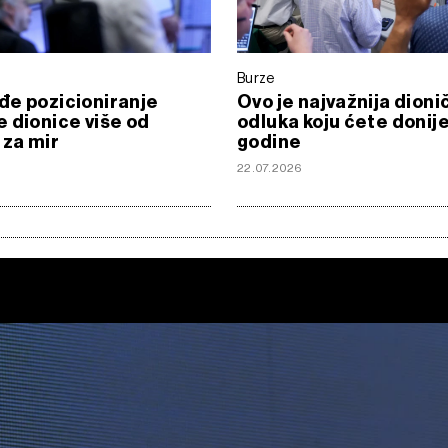
Burze
e pozicioniranje
Ovo je najvažnija dioni
 dionice više od
odluka koju ćete donije
 za mir
godine
22.07.2026