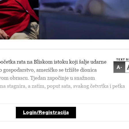
TEXT S
očetka rata na Bliskom istoku koji šalje udarne
-
o gospodarstvo, američko se tržište dionica
jivom obrascu. Tjedan započinje u snažnom
a stagnira, a zatim, poput sata, svakog četvrtka i petka
Login/Registracija