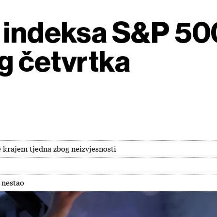
c indeksa S&P 50
g četvrtka
e krajem tjedna zbog neizvjesnosti
 nestao