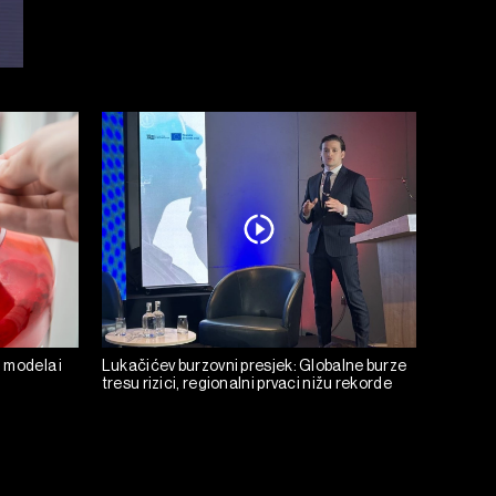
h modela i
Lukačićev burzovni presjek: Globalne burze
tresu rizici, regionalni prvaci nižu rekorde