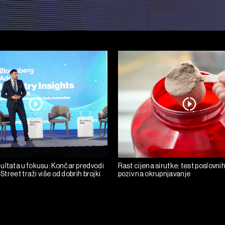
ultata u fokusu: Končar predvodi
Rast cijena sirutke: test poslovni
 Street traži više od dobrih brojki
poziv na okrupnjavanje