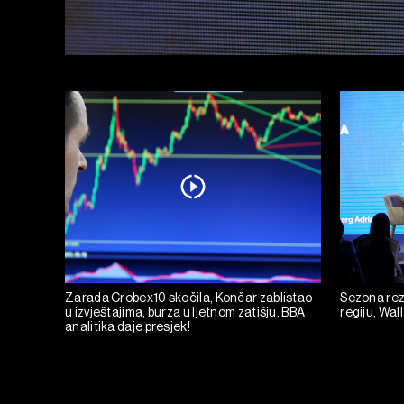
Zarada Crobex10 skočila, Končar zablistao
Sezona rez
u izvještajima, burza u ljetnom zatišju. BBA
regiju, Wall
analitika daje presjek!