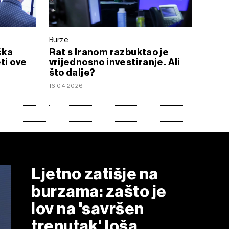
Burze
čka
Rat s Iranom razbuktao je
ti ove
vrijednosno investiranje. Ali
što dalje?
16.04.2026
Ljetno zatišje na
burzama: zašto je
lov na 'savršen
trenutak' loša