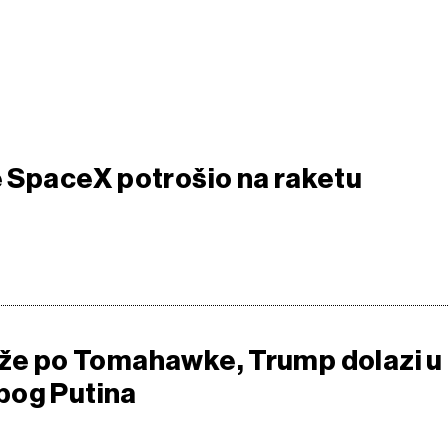
je SpaceX potrošio na raketu
iže po Tomahawke, Trump dolazi u
bog Putina