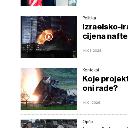
Politika
Izraelsko-ir
cijena nafte
14.06.2025
Kontekst
Koje projekt
oni rade?
14.01.2025
Opće