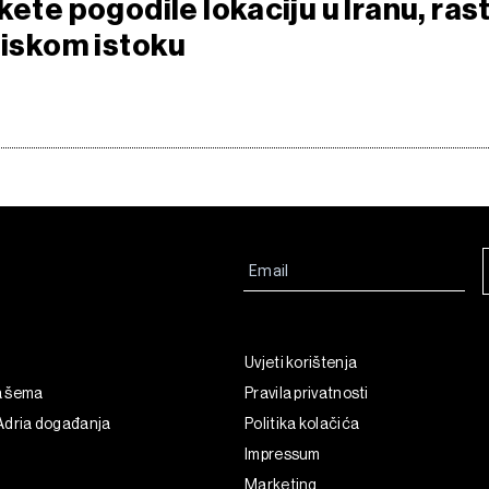
kete pogodile lokaciju u Iranu, ras
liskom istoku
Uvjeti korištenja
a šema
Pravila privatnosti
Adria događanja
Politika kolačića
Impressum
Marketing