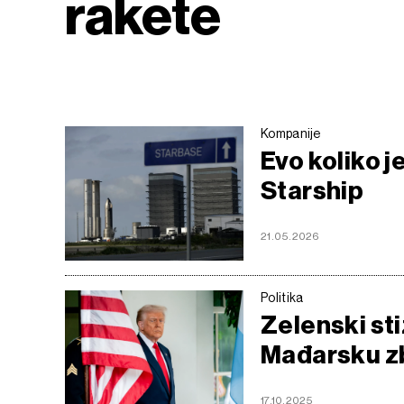
rakete
Kompanije
Evo koliko 
Starship
21.05.2026
Politika
Zelenski st
Mađarsku z
17.10.2025