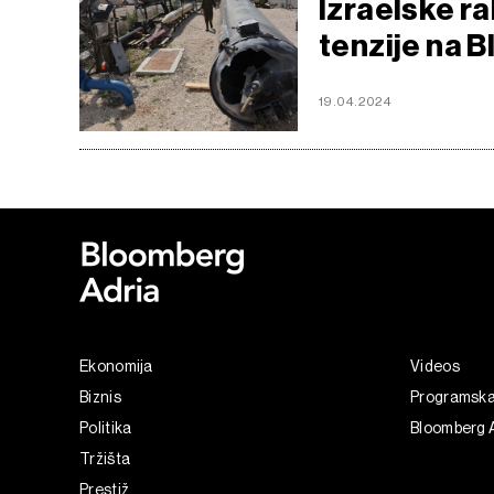
Izraelske ra
tenzije na B
19.04.2024
Ekonomija
Videos
Biznis
Programsk
Politika
Bloomberg 
Tržišta
Prestiž