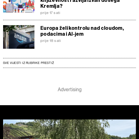
književnost razvija izvan dosega
Kremlja?
prije 17 sati
Europa želi kontrolu nad cloudom,
podacima i AI-jem
prije 18 sati
SVE VIJESTI IZ RUBRIKE PRESTIŽ