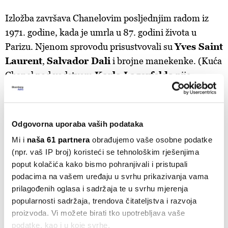
Izložba završava Chanelovim posljednjim radom iz
1971. godine, kada je umrla u 87. godini života u
Parizu. Njenom sprovodu prisustvovali su
Yves Saint
Laurent
,
Salvador Dali
i brojne manekenke. (Kuća
Chanel pod vodstvom
Karla Lagerfelda
nije
uključena u izložbu.)
Odgovorna uporaba vaših podataka
Mi i
naša 61 partnera
obrađujemo vaše osobne podatke
(npr. vaš IP broj) koristeći se tehnološkim rješenjima
poput kolačića kako bismo pohranjivali i pristupali
podacima na vašem uređaju u svrhu prikazivanja vama
prilagođenih oglasa i sadržaja te u svrhu mjerenja
popularnosti sadržaja, trendova čitateljstva i razvoja
proizvoda. Vi možete birati tko upotrebljava vaše
podatke, kao i u koje svrhe.