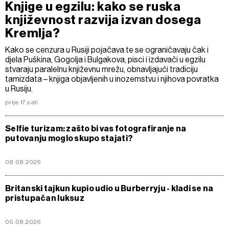
Knjige u egzilu: kako se ruska
književnost razvija izvan dosega
Kremlja?
Kako se cenzura u Rusiji pojačava te se ograničavaju čak i
djela Puškina, Gogolja i Bulgakova, pisci i izdavači u egzilu
stvaraju paralelnu književnu mrežu, obnavljajući tradiciju
tamizdata – knjiga objavljenih u inozemstvu i njihova povratka
u Rusiju.
prije 17 sati
Selfie turizam: zašto bi vas fotografiranje na
putovanju moglo skupo stajati?
08.08.2026
Britanski tajkun kupio udio u Burberryju - kladi se na
pristupačan luksuz
05.08.2026