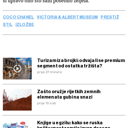
si upravo ono što sam posebno željela."
COCO CHANEL
VICTORIA & ALBERT MUSEUM
PRESTIŽ
STIL
IZLOŽBE
Turizam iza brojki: odvaja li se premium
segment od ostatka tržišta?
prije 27 minuta
Zašto oružje rijetkih zemnih
elemenata gubi na snazi
prije 15 sati
Knjige u egzilu: kako se ruska