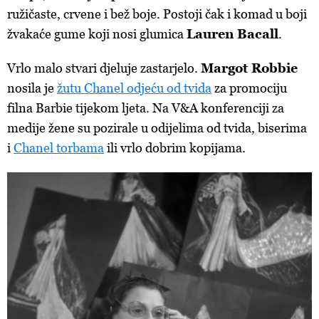
ružičaste, crvene i bež boje. Postoji čak i komad u boji
žvakaće gume koji nosi glumica
Lauren Bacall
.
Vrlo malo stvari djeluje zastarjelo.
Margot Robbie
nosila je
žutu Chanel odjeću od tvida
za promociju
filna Barbie tijekom ljeta. Na V&A konferenciji za
medije žene su pozirale u odijelima od tvida, biserima
i
Chanel torbama
ili vrlo dobrim kopijama.