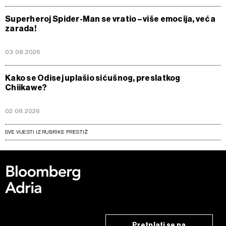
Superheroj Spider-Man se vratio – više emocija, veća
zarada!
03.08.2026
Kako se Odisej uplašio sićušnog, preslatkog
Chiikawe?
02.08.2026
SVE VIJESTI IZ RUBRIKE PRESTIŽ
Pretplati se na