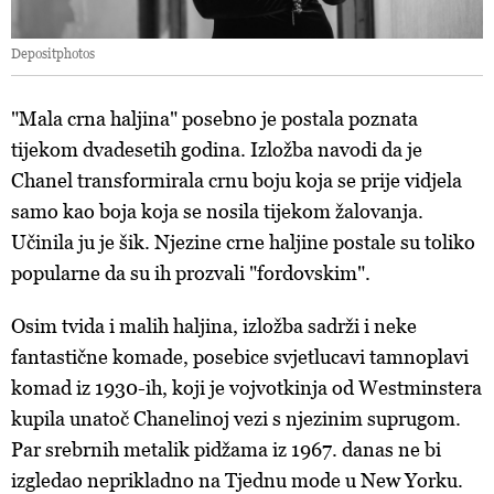
Depositphotos
"Mala crna haljina" posebno je postala poznata
tijekom dvadesetih godina. Izložba navodi da je
Chanel transformirala crnu boju koja se prije vidjela
samo kao boja koja se nosila tijekom žalovanja.
Učinila ju je šik. Njezine crne haljine postale su toliko
popularne da su ih prozvali "fordovskim".
Osim tvida i malih haljina, izložba sadrži i neke
fantastične komade, posebice svjetlucavi tamnoplavi
komad iz 1930-ih, koji je vojvotkinja od Westminstera
kupila unatoč Chanelinoj vezi s njezinim suprugom.
Par srebrnih metalik pidžama iz 1967. danas ne bi
izgledao neprikladno na Tjednu mode u New Yorku.