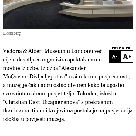
Bloomberg
TEXT SIZE
Victoria & Albert Museum u Londonu već
-
+
cijelo desetljeće organizira spektakularne
modne izložbe. Izložba "Alexander
McQueen: Divlja ljepotica" ruši rekorde posjećenosti,
a muzej je čak i noću ostao otvoren kako bi ugostio
sve zainteresirane posjetitelje. Također, izložba
"Christian Dior: Dizajner snova" s prekrasnim
tkaninama, tilom i krojevima postala je najposjećenija
izložba u povijesti muzeja.