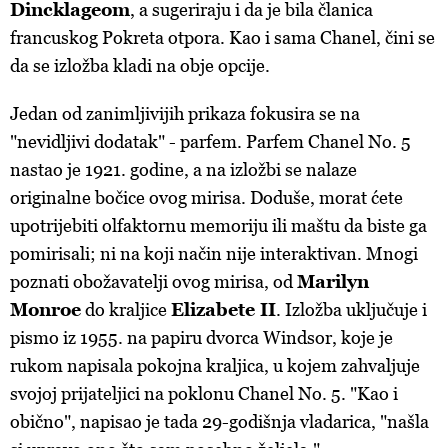
Dincklageom
, a sugeriraju i da je bila članica
povući bez negativnih posljedica.
francuskog Pokreta otpora. Kao i sama Chanel, čini se
da se izložba kladi na obje opcije.
Jedan od zanimljivijih prikaza fokusira se na
"nevidljivi dodatak" - parfem. Parfem Chanel No. 5
nastao je 1921. godine, a na izložbi se nalaze
originalne bočice ovog mirisa. Doduše, morat ćete
upotrijebiti olfaktornu memoriju ili maštu da biste ga
pomirisali; ni na koji način nije interaktivan. Mnogi
poznati obožavatelji ovog mirisa, od
Marilyn
Monroe
do kraljice
Elizabete II
. Izložba uključuje i
pismo iz 1955. na papiru dvorca Windsor, koje je
rukom napisala pokojna kraljica, u kojem zahvaljuje
svojoj prijateljici na poklonu Chanel No. 5. "Kao i
obično", napisao je tada 29-godišnja vladarica, "našla