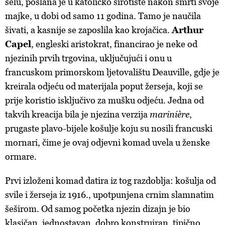
selu, poslana je u katoličko sirotište nakon smrti svoje
majke, u dobi od samo 11 godina. Tamo je naučila
šivati, a kasnije se zaposlila kao krojačica.
Arthur
Capel
, engleski aristokrat, financirao je neke od
njezinih prvih trgovina, uključujući i onu u
francuskom primorskom ljetovalištu Deauville, gdje je
kreirala odjeću od materijala poput žerseja, koji se
prije koristio isključivo za mušku odjeću. Jedna od
takvih kreacija bila je njezina verzija
marinière
,
prugaste plavo-bijele košulje koju su nosili francuski
mornari, čime je ovaj odjevni komad uvela u ženske
ormare.
Prvi izloženi komad datira iz tog razdoblja: košulja od
svile i žerseja iz 1916., upotpunjena crnim slamnatim
šeširom. Od samog početka njezin dizajn je bio
klasičan, jednostavan, dobro konstruiran, tipično