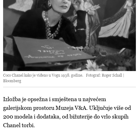
Coco Chanel kako je viđeno u Vogu 1938. godine. Fotograf: Roger Schall |
Bloomberg
Izložba je opsežna i smještena u najvećem
galerijskom prostoru Muzeja V&A. Uključuje više od
200 modela i dodataka, od bižuterije do vrlo skupih
Chanel torbi.