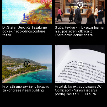
Dr. Stefan Jerotić: 'Težak nije
Slučaj Fekkai - ni luksuzni biznisi
čovjek, nego odnos postane
nisu pošteđeni otkrića iz
težak'
Epsteinovih dokumenata
Pronašli smo savršenu lokaciju
Hrvatski kolektiv potpisao s DC
za kongrese i team building
Comicsom - Njihova izdanja
prodaju se i za 10.000 eura