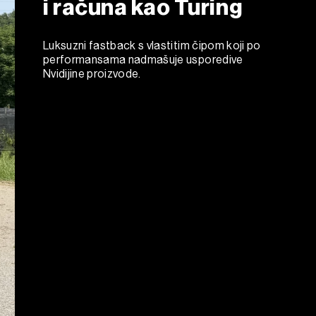
i računa kao Turing
Luksuzni fastback s vlastitim čipom koji po
performansama nadmašuje usporedive
Nvidijine proizvode.