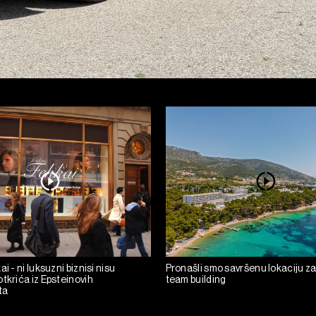
i - ni luksuzni biznisi nisu
Pronašli smo savršenu lokaciju za
tkrića iz Epsteinovih
team building
ta