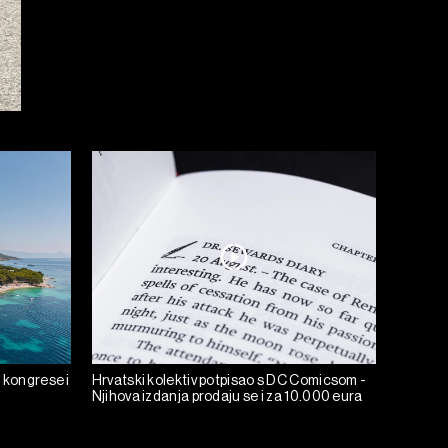
 kongrese i
Hrvatski kolektiv potpisao s DC Comicsom -
Njihova izdanja prodaju se i za 10.000 eura