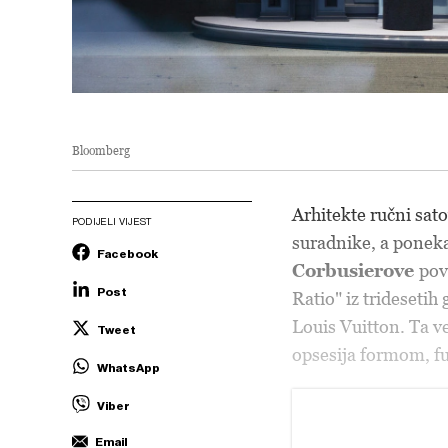
Bloomberg
Arhitekte ručni sato
PODIJELI VIJEST
suradnike, a ponekad
Facebook
Corbusierove
pov
Post
Ratio" iz tridesetih
Louis Vuitton. Ta ve
Tweet
opsesija formom, fu
WhatsApp
Viber
Email