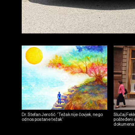
Dr. Stefan Jerotić: 'Težak nije čovjek, nego
Slučaj Fekka
odnos postane težak'
pošteđeni o
dokumena