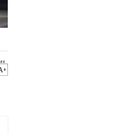
IZE
+
a