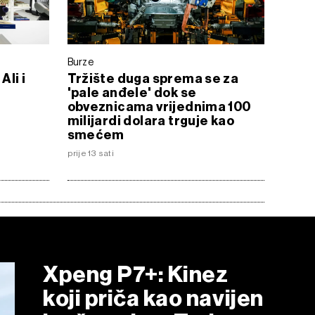
Burze
Ali i
Tržište duga sprema se za
'pale anđele' dok se
obveznicama vrijednima 100
milijardi dolara trguje kao
smećem
prije 13 sati
Xpeng P7+: Kinez
koji priča kao navijen