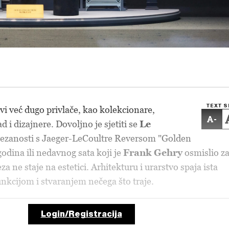
TEXT S
vi već dugo privlače, kao kolekcionare,
-
 i dizajnere. Dovoljno je sjetiti se
Le
ezanosti s Jaeger-LeCoultre Reversom "Golden
 godina ili nedavnog sata koji je
Frank Gehry
osmislio z
za ne staje na estetici. Arhitekturu i urarstvo spaja ista
nkcijom i stvaranjem nečega što traje.
Login/Registracija