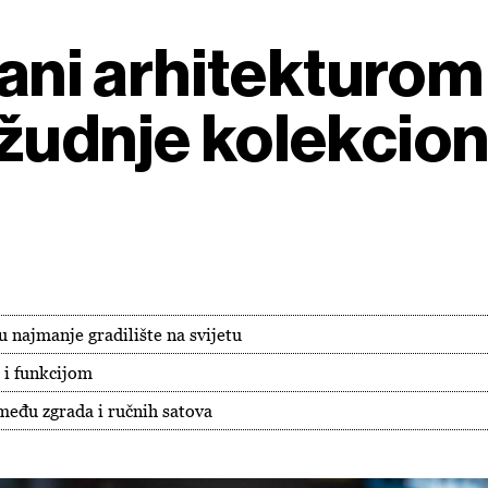
rani arhitekturom
žudnje kolekcio
u najmanje gradilište na svijetu
 i funkcijom
zmeđu zgrada i ručnih satova