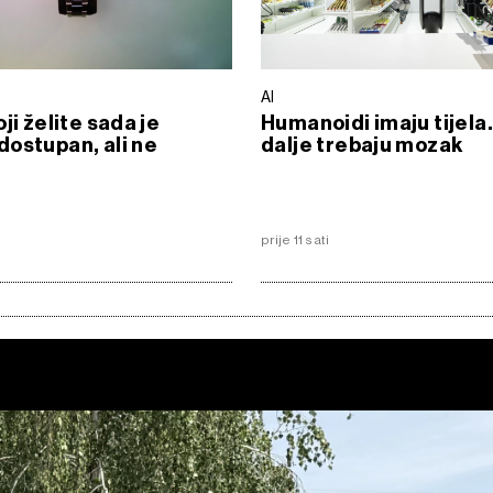
AI
ji želite sada je
Humanoidi imaju tijela. 
ostupan, ali ne
dalje trebaju mozak
prije 11 sati