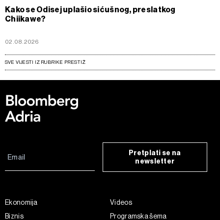
Kako se Odisej uplašio sićušnog, preslatkog
Chiikawe?
02.08.2026
SVE VIJESTI IZ RUBRIKE PRESTIŽ
Pretplati se na
newsletter
Ekonomija
Videos
Biznis
Programska šema