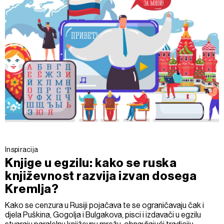
Inspiracija
Knjige u egzilu: kako se ruska
književnost razvija izvan dosega
Kremlja?
Kako se cenzura u Rusiji pojačava te se ograničavaju čak i
djela Puškina, Gogolja i Bulgakova, pisci i izdavači u egzilu