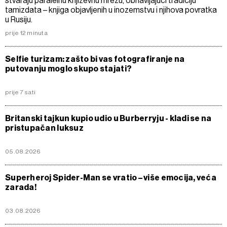
stvaraju paralelnu književnu mrežu, obnavljajući tradiciju
tamizdata – knjiga objavljenih u inozemstvu i njihova povratka
u Rusiju.
prije 12 minuta
Selfie turizam: zašto bi vas fotografiranje na
putovanju moglo skupo stajati?
prije 7 sati
Britanski tajkun kupio udio u Burberryju - kladi se na
pristupačan luksuz
05.08.2026
Superheroj Spider-Man se vratio – više emocija, veća
zarada!
03.08.2026