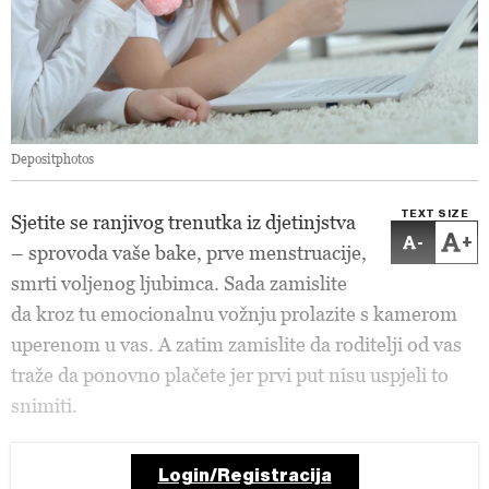
Depositphotos
TEXT SIZE
Sjetite se ranjivog trenutka iz djetinjstva
-
+
– sprovoda vaše bake, prve menstruacije,
smrti voljenog ljubimca. Sada zamislite
da kroz tu emocionalnu vožnju prolazite s kamerom
uperenom u vas. A zatim zamislite da roditelji od vas
traže da ponovno plačete jer prvi put nisu uspjeli to
snimiti.
Login/Registracija