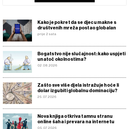
Kako je pokret da se djecu makne s
društvenih mreža postao globalan
prije 2 sata
Bogatstvo nije slučajnost: kako uspjeti
unatoč okolnostima?
02.08.2026
Zašto sve više djela istražuje hoće li
dolar izgubiti globalnu dominaciju?
25.07.2026
Nova knjiga otkriva tamnu stranu
online šaha i prevara na internetu
05.07.2026