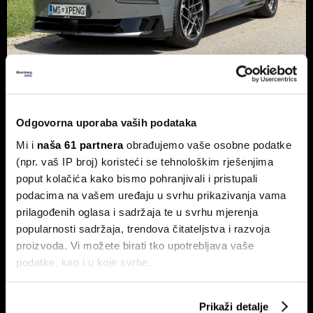
Xpeng P7+: Kinez koji priča kao
navijen i računa kao Turing
Odgovorna uporaba vaših podataka
Luksuzni fastback s vlastitim čipom koji po
Mi i
naša 61 partnera
obrađujemo vaše osobne podatke
performansama nadmašuje usporedive Nvidijine proizvode.
(npr. vaš IP broj) koristeći se tehnološkim rješenjima
poput kolačića kako bismo pohranjivali i pristupali
podacima na vašem uređaju u svrhu prikazivanja vama
prilagođenih oglasa i sadržaja te u svrhu mjerenja
popularnosti sadržaja, trendova čitateljstva i razvoja
proizvoda. Vi možete birati tko upotrebljava vaše
podatke, kao i u koje svrhe.
Ako nam dopustite, također bismo htjeli:
Dr. Stefan Jerotić: 'Težak nije
Slučaj Fekkai - ni luksuzni biznisi
Prikaži detalje
čovjek, nego odnos postane
nisu pošteđeni otkrića iz