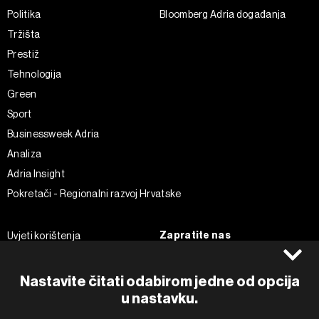
Politika
Bloomberg Adria događanja
Tržišta
Prestiž
Tehnologija
Green
Sport
Businessweek Adria
Analiza
Adria Insight
Pokretači - Regionalni razvoj Hrvatske
Zapratite nas
Uvjeti korištenja
Pravila privatnosti
Facebook
Politika kolačića
Instagram
Nastavite čitati odabirom jedne od opcija
Impressum
u nastavku.
Twitter
Marketing
Linkedin