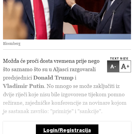
Bloomberg
TEXT SIZE
Možda će proći dosta vremena prije nego
-
+
što saznamo što su u Aljasci razgovarali
predsjednici
Donald Trump
i
Vladimir Putin
. No mnogo se može zaključiti iz
dvije riječi koje nisu bile izgovorene tijekom pomno
režirane, zajedničke konferencije za novinare kojom
je sastanak završio: "primirje" i "sankcije".
Login/Registracija