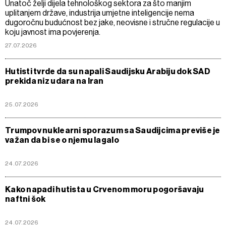
Unatoč želji dijela tehnološkog sektora za što manjim
uplitanjem države, industrija umjetne inteligencije nema
dugoročnu budućnost bez jake, neovisne i stručne regulacije u
koju javnost ima povjerenja.
27.07.2026
Hutisti tvrde da su napali Saudijsku Arabiju dok SAD
prekida niz udara na Iran
25.07.2026
Trumpov nuklearni sporazum sa Saudijcima previše je
važan da bi se o njemu lagalo
24.07.2026
Kako napadi hutista u Crvenom moru pogoršavaju
naftni šok
24.07.2026