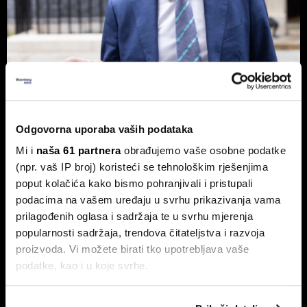
Novog britanskog premijera čeka
prazna blagajna - Burnham planira
Odgovorna uporaba vaših podataka
nacionalizaciju
Mi i
naša 61 partnera
obrađujemo vaše osobne podatke
Pad vlade Keira Starmera i uspon Andyja Burnhama kao
(npr. vaš IP broj) koristeći se tehnološkim rješenjima
najizglednijeg nasljednika otvorili su ozbiljna pitanja o
budućnosti ekonomske politike UK-a.
poput kolačića kako bismo pohranjivali i pristupali
podacima na vašem uređaju u svrhu prikazivanja vama
prilagođenih oglasa i sadržaja te u svrhu mjerenja
popularnosti sadržaja, trendova čitateljstva i razvoja
proizvoda. Vi možete birati tko upotrebljava vaše
podatke, kao i u koje svrhe.
Ako nam dopustite, također bismo htjeli: