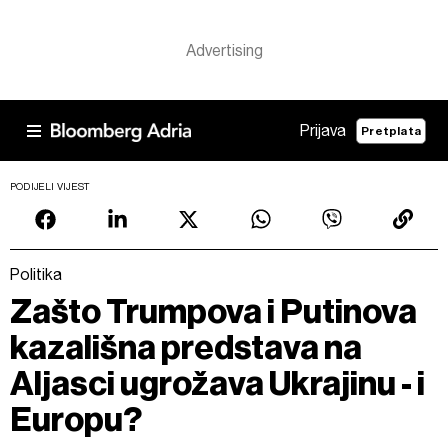
Prijava
Pretplata
PODIJELI VIJEST
Politika
Zašto Trumpova i Putinova
kazališna predstava na
Aljasci ugrožava Ukrajinu - i
Europu?