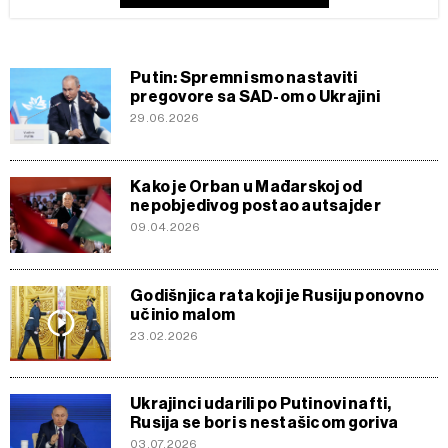
Putin: Spremni smo nastaviti
pregovore sa SAD-om o Ukrajini
29.06.2026
Kako je Orban u Mađarskoj od
nepobjedivog postao autsajder
09.04.2026
Godišnjica rata koji je Rusiju ponovno
učinio malom
23.02.2026
Ukrajinci udarili po Putinovi nafti,
Rusija se bori s nestašicom goriva
03.07.2026