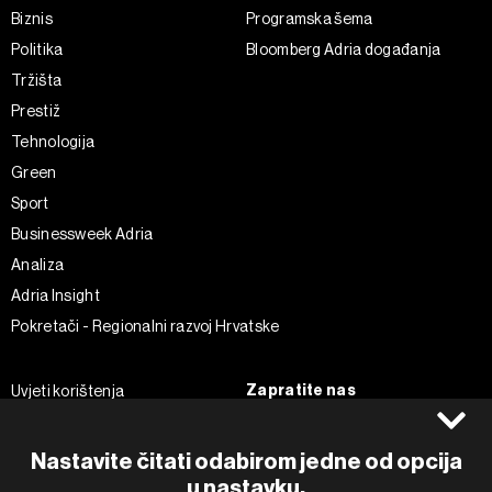
Biznis
Programska šema
Politika
Bloomberg Adria događanja
Tržišta
Prestiž
Tehnologija
Green
Sport
Businessweek Adria
Analiza
Adria Insight
Pokretači - Regionalni razvoj Hrvatske
Zapratite nas
Uvjeti korištenja
Pravila privatnosti
Facebook
Politika kolačića
Instagram
Nastavite čitati odabirom jedne od opcija
Impressum
u nastavku.
Twitter