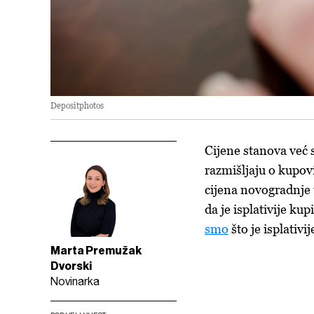
Depositphotos
Cijene stanova već 
razmišljaju o kupovi
cijena novogradnje u
da je isplativije ku
smo
što je isplativij
Marta Premužak
Dvorski
Novinarka