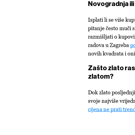
Novogradnja ili 
Isplati li se više ku
pitanje često muči s
razmišljati o kupov
radova u Zagreba
po
novih kvadrata i oni
Zašto zlato ras
zlatom?
Dok zlato posljednj
svoje najviše vrijed
cijena ne prati tren