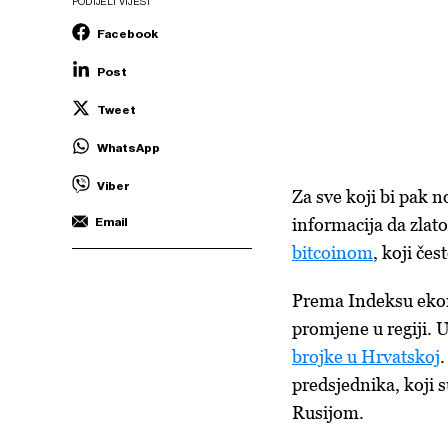
PODIJELI VIJEST
Facebook
Post
Tweet
WhatsApp
Viber
Za sve koji bi pak n
informacija da zlat
Email
bitcoinom
, koji čes
Prema Indeksu ekono
promjene u regiji. 
brojke u Hrvatskoj
.
predsjednika, koji 
Rusijom.