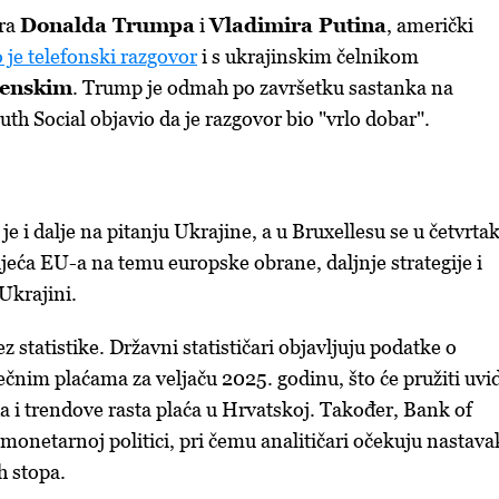
ra
Donalda Trumpa
i
Vladimira Putina
, američki
 je telefonski razgovor
i s ukrajinskim čelnikom
lenskim
. Trump je odmah po završetku sastanka na
th Social objavio da je razgovor bio "vrlo dobar".
 je i dalje na pitanju Ukrajine, a u Bruxellesu se u četvrta
jeća EU-a na temu europske obrane, daljnje strategije i
Ukrajini.
z statistike. Državni statističari objavljuju podatke o
ečnim plaćama za veljaču 2025. godinu, što će pružiti uvi
da i trendove rasta plaća u Hrvatskoj. Također, Bank of
monetarnoj politici, pri čemu analitičari očekuju nastava
 stopa.