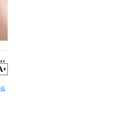
IZE
+
ili