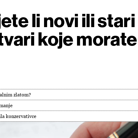
e li novi ili stari
stvari koje morate
italnim zlatom?
 manje
la konzervativce