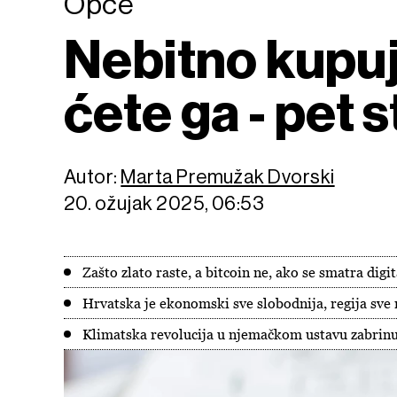
Opće
Nebitno kupujet
ćete ga - pet 
Autor:
Marta Premužak Dvorski
20. ožujak 2025, 06:53
Zašto zlato raste, a bitcoin ne, ako se smatra dig
Hrvatska je ekonomski sve slobodnija, regija sve
Klimatska revolucija u njemačkom ustavu zabrinu