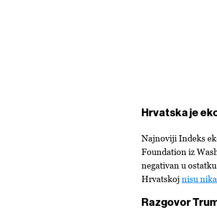
Hrvatska je ek
Najnoviji Indeks e
Foundation iz Washi
negativan u ostatku
Hrvatskoj
nisu nika
Razgovor Trump