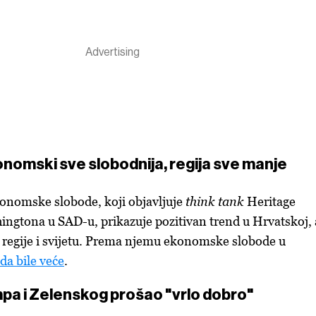
onomski sve slobodnija, regija sve manje
konomske slobode, koji objavljuje
think tank
Heritage
ngtona u SAD-u, prikazuje pozitivan trend u Hrvatskoj, 
 regije i svijetu. Prema njemu ekonomske slobode u
da bile veće
.
a i Zelenskog prošao "vrlo dobro"