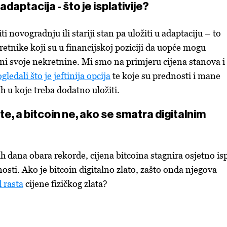
adaptacija - što je isplativije?
piti novogradnju ili stariji stan pa uložiti u adaptaciju – to
retnike koji su u financijskoj poziciji da uopće mogu
ini svoje nekretnine. Mi smo na primjeru cijena stanova i
gledali što je jeftinija opcija
te koje su prednosti i mane
h u koje treba dodatno uložiti.
te, a bitcoin ne, ako se smatra digitalnim
ih dana obara rekorde, cijena bitcoina stagnira osjetno is
nosti. Ako je bitcoin digitalno zlato, zašto onda njegova
d rasta
cijene fizičkog zlata?