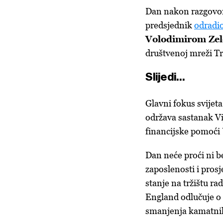
Dan nakon razgovo
predsjednik
odradio
Volodimirom Ze
društvenoj mreži Tru
Slijedi…
Glavni fokus svijeta
održava sastanak Vi
financijske pomoći 
Dan neće proći ni be
zaposlenosti i prosj
stanje na tržištu ra
England odlučuje o 
smanjenja kamatnih