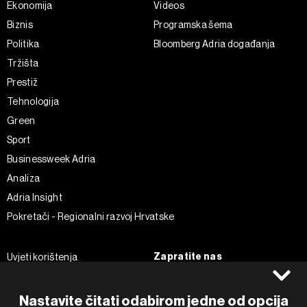
Ekonomija
Videos
Biznis
Programska šema
Politika
Bloomberg Adria događanja
Tržišta
Prestiž
Tehnologija
Green
Sport
Businessweek Adria
Analiza
Adria Insight
Pokretači - Regionalni razvoj Hrvatske
Zapratite nas
Uvjeti korištenja
Pravila privatnosti
Facebook
Politika kolačića
Instagram
Nastavite čitati odabirom jedne od opcija