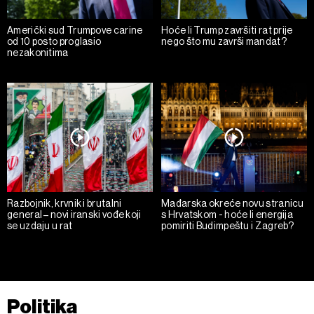
Američki sud Trumpove carine
Hoće li Trump završiti rat prije
od 10 posto proglasio
nego što mu završi mandat?
nezakonitima
Razbojnik, krvnik i brutalni
Mađarska okreće novu stranicu
general – novi iranski vođe koji
s Hrvatskom - hoće li energija
se uzdaju u rat
pomiriti Budimpeštu i Zagreb?
Politika