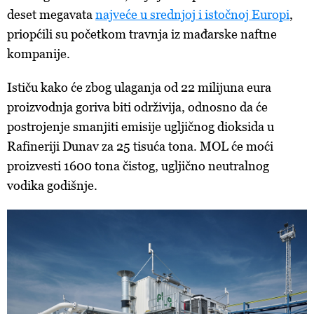
deset megavata
najveće u srednjoj i istočnoj Europi
,
priopćili su početkom travnja iz mađarske naftne
kompanije.
Ističu kako će zbog ulaganja od 22 milijuna eura
proizvodnja goriva biti održivija, odnosno da će
postrojenje smanjiti emisije ugljičnog dioksida u
Rafineriji Dunav za 25 tisuća tona. MOL će moći
proizvesti 1600 tona čistog, ugljično neutralnog
vodika godišnje.