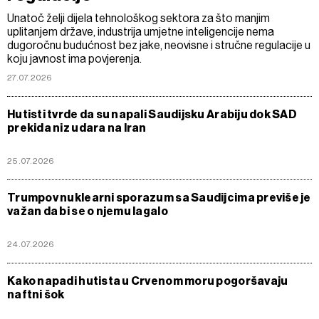
Unatoč želji dijela tehnološkog sektora za što manjim
uplitanjem države, industrija umjetne inteligencije nema
dugoročnu budućnost bez jake, neovisne i stručne regulacije u
koju javnost ima povjerenja.
27.07.2026
Hutisti tvrde da su napali Saudijsku Arabiju dok SAD
prekida niz udara na Iran
25.07.2026
Trumpov nuklearni sporazum sa Saudijcima previše je
važan da bi se o njemu lagalo
24.07.2026
Kako napadi hutista u Crvenom moru pogoršavaju
naftni šok