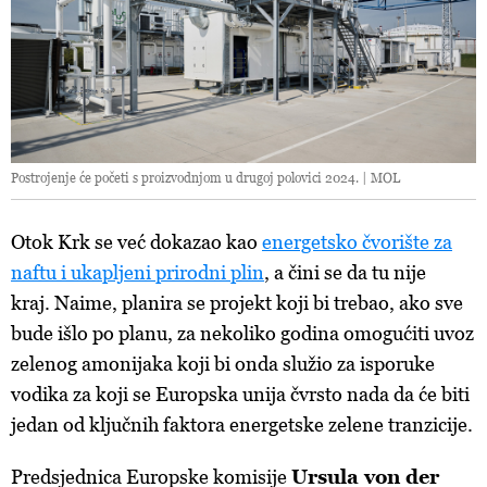
Postrojenje će početi s proizvodnjom u drugoj polovici 2024. | MOL
Otok Krk se već dokazao kao
energetsko čvorište za
naftu i ukapljeni prirodni plin
, a čini se da tu nije
kraj. Naime, planira se projekt koji bi trebao, ako sve
bude išlo po planu, za nekoliko godina omogućiti uvoz
zelenog amonijaka koji bi onda služio za isporuke
vodika za koji se Europska unija čvrsto nada da će biti
jedan od ključnih faktora energetske zelene tranzicije.
Predsjednica Europske komisije
Ursula von der