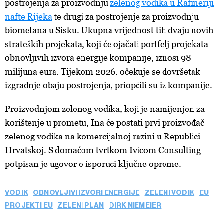
postrojenja za proizvodnju
zelenog vodika u Rafineriji
nafte Rijeka
te drugi za postrojenje za proizvodnju
biometana u Sisku. Ukupna vrijednost tih dvaju novih
strateških projekata, koji će ojačati portfelj projekata
obnovljivih izvora energije kompanije, iznosi 98
milijuna eura. Tijekom 2026. očekuje se dovršetak
izgradnje obaju postrojenja, priopćili su iz kompanije.
Proizvodnjom zelenog vodika, koji je namijenjen za
korištenje u prometu, Ina će postati prvi proizvođač
zelenog vodika na komercijalnoj razini u Republici
Hrvatskoj. S domaćom tvrtkom Ivicom Consulting
potpisan je ugovor o isporuci ključne opreme.
VODIK
OBNOVLJIVI IZVORI ENERGIJE
ZELENI VODIK
EU
PROJEKTI EU
ZELENI PLAN
DIRK NIEMEIER