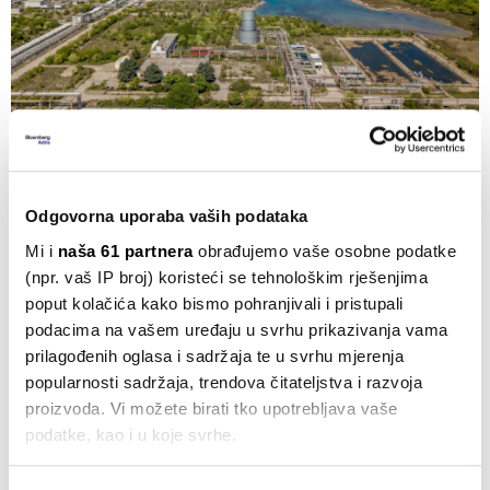
Lokacija bivše DINA Petrokemije | Adria Polymers
Dolina vodika i Looper hrvatski su aduti
Odgovorna uporaba vaših podataka
Mi i
naša 61 partnera
obrađujemo vaše osobne podatke
Projekt
Doline vodika Sjeverni Jadran
i razvoj
(npr. vaš IP broj) koristeći se tehnološkim rješenjima
inovativnog projekta Looper za proizvodnju vodika
poput kolačića kako bismo pohranjivali i pristupali
termolizom glavne su značajke razvoja uporabe
podacima na vašem uređaju u svrhu prikazivanja vama
tehnologije zelenog vodika u Hrvatskoj koja, prema
prilagođenih oglasa i sadržaja te u svrhu mjerenja
popularnosti sadržaja, trendova čitateljstva i razvoja
nacionalnoj strategiji za vodik do 2050.
proizvoda. Vi možete birati tko upotrebljava vaše
godine usvojenoj prije godinu i pol, ima ambiciju do te
podatke, kao i u koje svrhe.
godine ostvariti udio vodika u ukupnoj potrošnji
energije od 11 posto u odnosu na startnih nula posto.
Ako nam dopustite, također bismo htjeli: