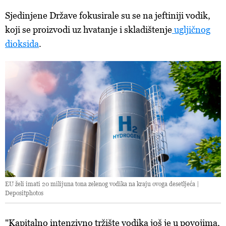
Sjedinjene Države fokusirale su se na jeftiniji vodik,
koji se proizvodi uz hvatanje i skladištenje
ugljičnog
dioksida
.
EU želi imati 20 milijuna tona zelenog vodika na kraju ovoga desetljeća |
Depositphotos
"Kapitalno intenzivno tržište vodika još je u povojima,