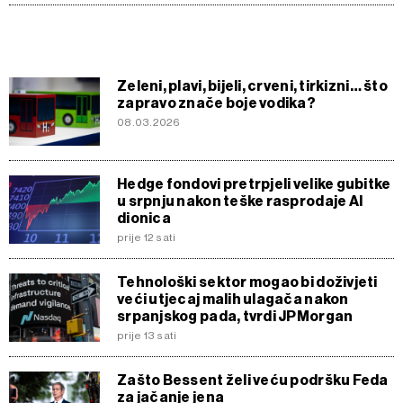
Zeleni, plavi, bijeli, crveni, tirkizni… što
zapravo znače boje vodika?
08.03.2026
Hedge fondovi pretrpjeli velike gubitke
u srpnju nakon teške rasprodaje AI
dionica
prije 12 sati
Tehnološki sektor mogao bi doživjeti
veći utjecaj malih ulagača nakon
srpanjskog pada, tvrdi JPMorgan
prije 13 sati
Zašto Bessent želi veću podršku Feda
za jačanje jena