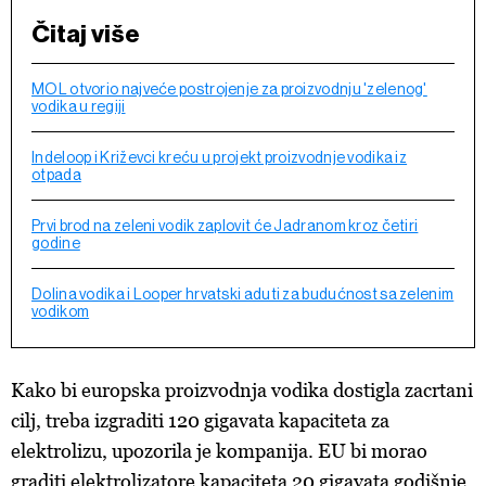
Čitaj više
MOL otvorio najveće postrojenje za proizvodnju 'zelenog'
vodika u regiji
Indeloop i Križevci kreću u projekt proizvodnje vodika iz
otpada
Prvi brod na zeleni vodik zaplovit će Jadranom kroz četiri
godine
Dolina vodika i Looper hrvatski aduti za budućnost sa zelenim
vodikom
Kako bi europska proizvodnja vodika dostigla zacrtani
cilj, treba izgraditi 120 gigavata kapaciteta za
elektrolizu, upozorila je kompanija. EU bi morao
graditi elektrolizatore kapaciteta 20 gigavata godišnje.