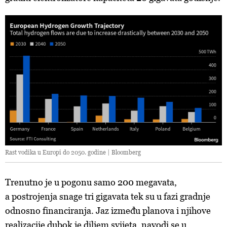
Rast vodika u Europi do 2050. godine | Bloomberg
Trenutno je u pogonu samo 200 megavata,
a postrojenja snage tri gigavata tek su u fazi gradnje
odnosno financiranja. Jaz između planova i njihove
realizacije dubok je diljem svijeta, navodi se u