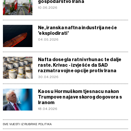
gospodarstvo Irana
10.06.2026
Ne, iranska naftna industrija neće
'eksplodirati'
04.05.2026
Nafta dosegla ratni vrhunac te dalje
raste. Krivac - izvješće da SAD
razmatra vojne opcije protiv Irana
30.04.2026
Kaos u Hormuškom tjesnacu nakon
Trumpove najave skorog dogovora s
Iranom
18.04.2026
SVE VIJESTI IZ RUBRIKE POLITIKA