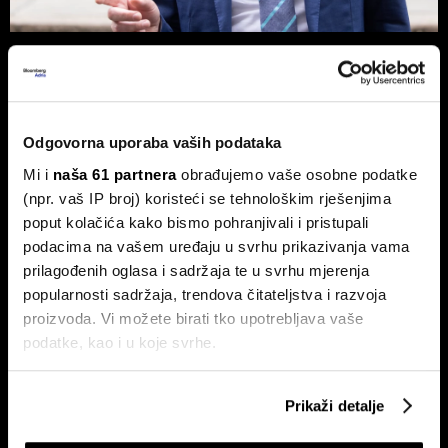
Novog britanskog premijera čeka
prazna blagajna - Burnham planira
nacionalizaciju
Pad vlade Keira Starmera i uspon Andyja Burnhama kao
Odgovorna uporaba vaših podataka
najizglednijeg nasljednika otvorili su ozbiljna pitanja o
budućnosti ekonomske politike UK-a.
Mi i
naša 61 partnera
obrađujemo vaše osobne podatke
(npr. vaš IP broj) koristeći se tehnološkim rješenjima
poput kolačića kako bismo pohranjivali i pristupali
podacima na vašem uređaju u svrhu prikazivanja vama
prilagođenih oglasa i sadržaja te u svrhu mjerenja
popularnosti sadržaja, trendova čitateljstva i razvoja
proizvoda. Vi možete birati tko upotrebljava vaše
podatke, kao i u koje svrhe.
Američki sud Trumpove carine
Hoće li Trump završiti rat prije
Ako nam dopustite, također bismo htjeli:
od 10 posto proglasio
nego što mu završi mandat?
Prikaži detalje
nezakonitima
Prikupljati podatke o vašoj geografskoj lokaciji,
koji mogu biti precizni do radijusa od nekoliko metara