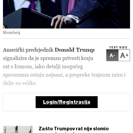
Bloomberg
TEXT SIZE
Američki predsjednik
Donald Trump
-
+
signalizira da je spreman privesti kraju
rat s Iranom, iako detalji mogućeg
sporazuma ostaju nejasni, a prepreke trajnom miru i
dalje su velike.
Login/Registracija
Zašto Trumpov rat nije slomio