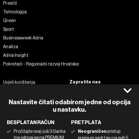
Prestiž
Tehnologija
Green
Sport
Businessweek Adria
Analiza
Adria Insight
Pokretači - Regionalni razvoj Hrvatske
Zapratite nas
Uvjeti korištenja
Pravila privatnosti
Facebook
Politika kolačića
Instagram
Nastavite čitati odabirom jedne od opcija
Impressum
Twitter
u nastavku.
Marketing
Linkedin
BESPLATAN RAČUN
PRETPLATA
Korištenje umjetne inteligencije
Tiktok
Pročitajte ovaj i još 3 članka
Neograničen
pristup
(ne odnosi se na PREMIUM
premium sadržaju na svih 5