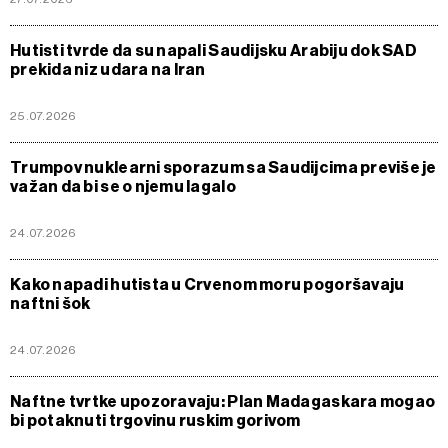
Hutisti tvrde da su napali Saudijsku Arabiju dok SAD
prekida niz udara na Iran
25.07.2026
Trumpov nuklearni sporazum sa Saudijcima previše je
važan da bi se o njemu lagalo
24.07.2026
Kako napadi hutista u Crvenom moru pogoršavaju
naftni šok
24.07.2026
Naftne tvrtke upozoravaju: Plan Madagaskara mogao
bi potaknuti trgovinu ruskim gorivom