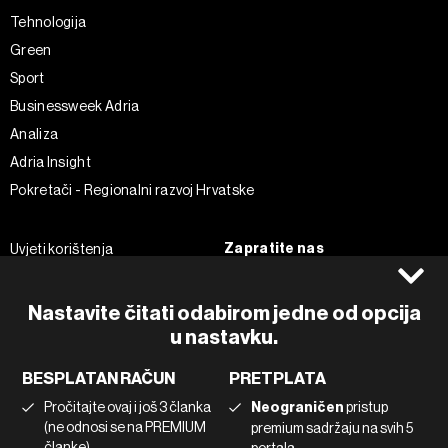
Tehnologija
Green
Sport
Businessweek Adria
Analiza
Adria Insight
Pokretači - Regionalni razvoj Hrvatske
Zapratite nas
Uvjeti korištenja
Pravila privatnosti
Facebook
Politika kolačića
Instagram
Nastavite čitati odabirom jedne od opcija
Impressum
Twitter
u nastavku.
Marketing
Linkedin
BESPLATAN RAČUN
PRETPLATA
Korištenje umjetne inteligencije
Tiktok
Pročitajte ovaj i još 3 članka
Neograničen
pristup
(ne odnosi se na PREMIUM
premium sadržaju na svih 5
članke)