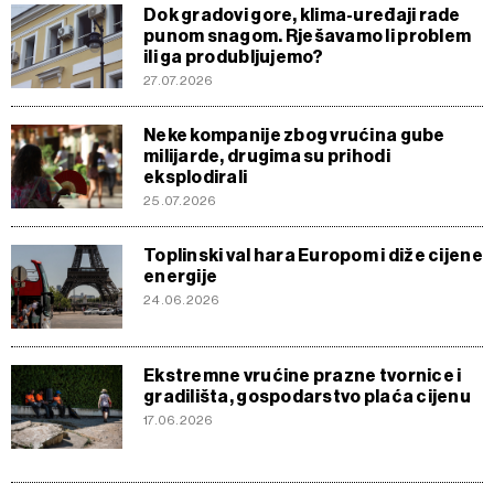
Dok gradovi gore, klima-uređaji rade
punom snagom. Rješavamo li problem
ili ga produbljujemo?
27.07.2026
Neke kompanije zbog vrućina gube
milijarde, drugima su prihodi
eksplodirali
25.07.2026
Toplinski val hara Europom i diže cijene
energije
24.06.2026
Ekstremne vrućine prazne tvornice i
gradilišta, gospodarstvo plaća cijenu
17.06.2026