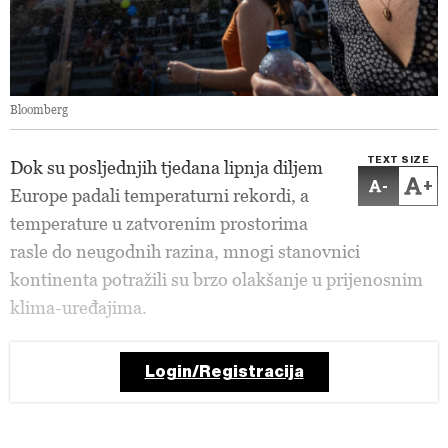
Bloomberg
TEXT SIZE
Dok su posljednjih tjedana lipnja diljem
-
+
Europe padali temperaturni rekordi, a
temperature u zatvorenim prostorima
rasle do neugodnih razina, mnogi stanovnici
kontinenta potražili su brzo olakšanje u prijenosnim
klima-uređajima.
Login/Registracija