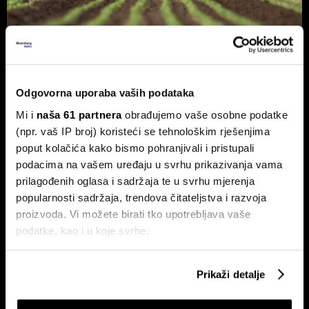
Hrvatska je utrostručila eko
površine, ali sada je naišla na novi
problem
Odgovorna uporaba vaših podataka
Nakon desetljeća snažnog rasta, daljnji razvoj sve više ovisi
Mi i
naša 61 partnera
obrađujemo vaše osobne podatke
o tržištu, a sve manje o novim hektarima.
(npr. vaš IP broj) koristeći se tehnološkim rješenjima
poput kolačića kako bismo pohranjivali i pristupali
podacima na vašem uređaju u svrhu prikazivanja vama
prilagođenih oglasa i sadržaja te u svrhu mjerenja
popularnosti sadržaja, trendova čitateljstva i razvoja
proizvoda. Vi možete birati tko upotrebljava vaše
podatke, kao i u koje svrhe.
Ako nam dopustite, također bismo htjeli:
Kako rast klimatskih rizika
Hrvatska je kronični uvoznik
Prikaži detalje
mijenja industriju osiguranja
energije, ljeti uvoz struje doseže
Prikupljati podatke o vašoj geografskoj lokaciji,
i preko 30 posto
koji mogu biti precizni do radijusa od nekoliko metara