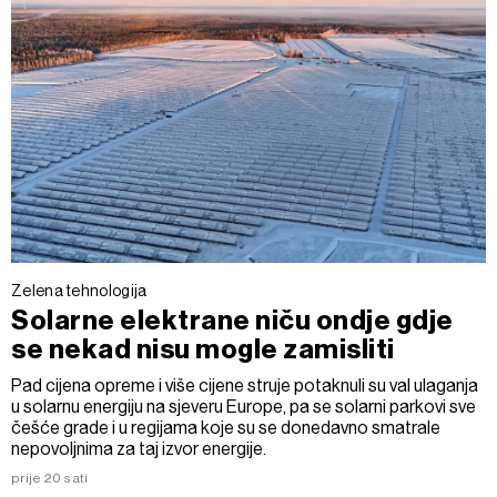
Zelena tehnologija
Solarne elektrane niču ondje gdje
se nekad nisu mogle zamisliti
Pad cijena opreme i više cijene struje potaknuli su val ulaganja
u solarnu energiju na sjeveru Europe, pa se solarni parkovi sve
češće grade i u regijama koje su se donedavno smatrale
nepovoljnima za taj izvor energije.
prije 20 sati