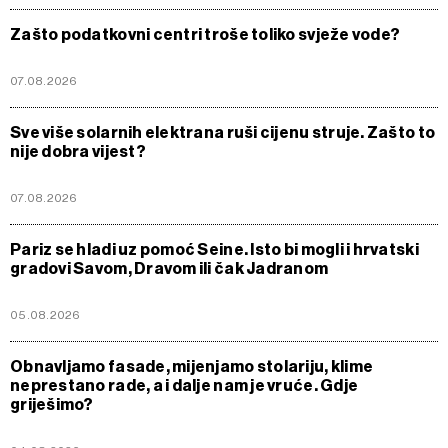
Zašto podatkovni centri troše toliko svježe vode?
07.08.2026
Sve više solarnih elektrana ruši cijenu struje. Zašto to
nije dobra vijest?
07.08.2026
Pariz se hladi uz pomoć Seine. Isto bi mogli i hrvatski
gradovi Savom, Dravom ili čak Jadranom
05.08.2026
Obnavljamo fasade, mijenjamo stolariju, klime
neprestano rade, a i dalje nam je vruće. Gdje
griješimo?