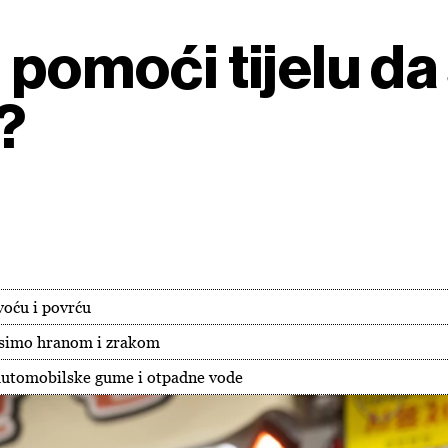
 pomoći tijelu da 
?
voću i povrću
nosimo hranom i zrakom
 automobilske gume i otpadne vode