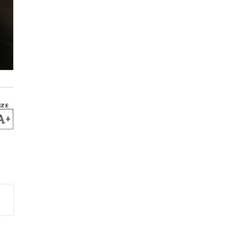
IZE
+