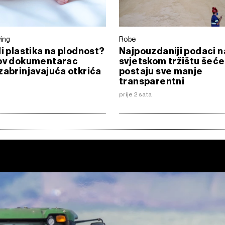
ving
Robe
li plastika na plodnost?
Najpouzdaniji podaci n
xov dokumentarac
svjetskom tržištu šeć
zabrinjavajuća otkrića
postaju sve manje
transparentni
6
prije 2 sata