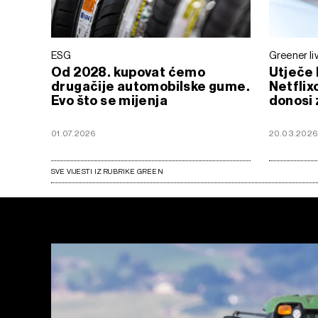
ESG
Greener li
Od 2028. kupovat ćemo
Utječe 
drugačije automobilske gume.
Netfli
Evo što se mijenja
donosi 
01.07.2026
20.03.202
SVE VIJESTI IZ RUBRIKE GREEN