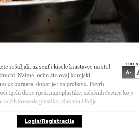
TEXT S
te roštiljali, uz senf i kisele krastavce na stol
-
kimchi. Naime, osim što ovaj korejski
ično uz burgere, dobar je i za probavu. Povrh
i tijelu da se riješi nanoplastike, sićušnih čestica koje
 većih komada plastike, vlakana i folija.
Login/Registracija