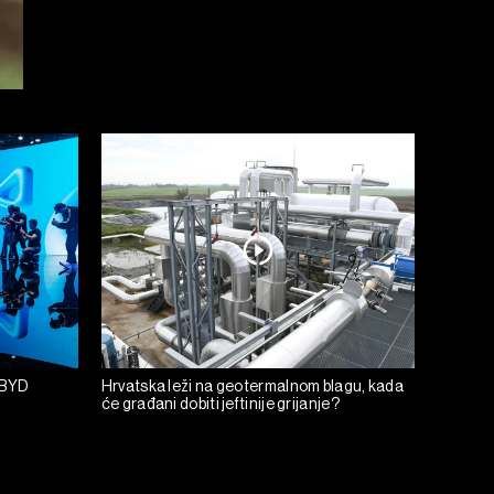
i BYD
Hrvatska leži na geotermalnom blagu, kada
će građani dobiti jeftinije grijanje?