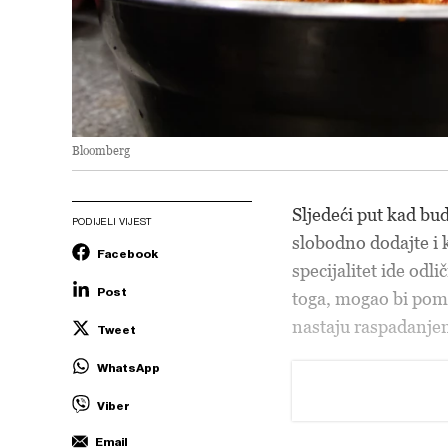
Bloomberg
Sljedeći put kad bude
PODIJELI VIJEST
slobodno dodajte i 
Facebook
specijalitet ide odl
Post
toga, mogao bi pomoć
nastaju raspadanjem
Tweet
WhatsApp
Viber
Email