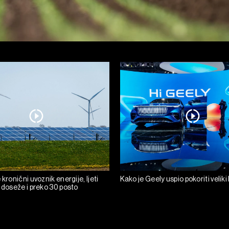
 kronični uvoznik energije, ljeti
Kako je Geely uspio pokoriti velik
 doseže i preko 30 posto