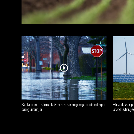
Kako rast klimatskih rizika mijenja industriju
Hrvatska je
osiguranja
uvoz struje