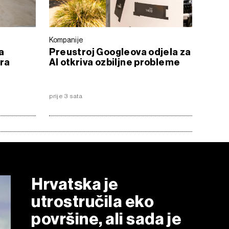
Kompanije
a
Preustroj Googleova odjela za
era
AI otkriva ozbiljne probleme
prije 3 sata
Hrvatska je
utrostručila eko
površine, ali sada je