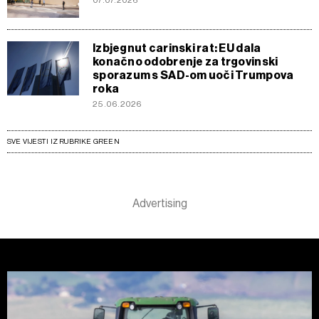
Izbjegnut carinski rat: EU dala
konačno odobrenje za trgovinski
sporazum s SAD-om uoči Trumpova
roka
25.06.2026
SVE VIJESTI IZ RUBRIKE GREEN