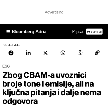
Prijava
Pretplata
PODIJELI VIJEST
ESG
Zbog CBAM-a uvoznici
broje tone i emisije, ali na
ključna pitanja i dalje nema
odgovora