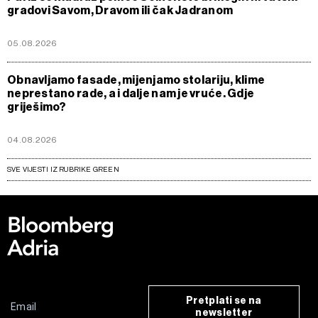
gradovi Savom, Dravom ili čak Jadranom
05.08.2026
Obnavljamo fasade, mijenjamo stolariju, klime
neprestano rade, a i dalje nam je vruće. Gdje
griješimo?
04.08.2026
SVE VIJESTI IZ RUBRIKE GREEN
Pretplati se na
newsletter