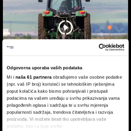
Odgovorna uporaba vaših podataka
Mi i
naša 61 partnera
obrađujemo vaše osobne podatke
Hrvatska je utrostručila eko
(npr. vaš IP broj) koristeći se tehnološkim rješenjima
površine, ali sada je naišla na novi
poput kolačića kako bismo pohranjivali i pristupali
problem
podacima na vašem uređaju u svrhu prikazivanja vama
Nakon desetljeća snažnog rasta, daljnji razvoj sve više ovisi
prilagođenih oglasa i sadržaja te u svrhu mjerenja
o tržištu, a sve manje o novim hektarima.
popularnosti sadržaja, trendova čitateljstva i razvoja
proizvoda. Vi možete birati tko upotrebljava vaše
podatke, kao i u koje svrhe.