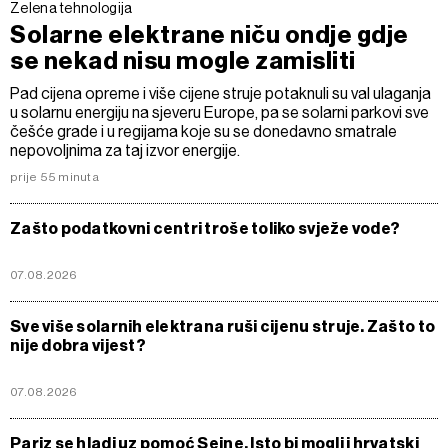
Zelena tehnologija
Solarne elektrane niču ondje gdje
se nekad nisu mogle zamisliti
Pad cijena opreme i više cijene struje potaknuli su val ulaganja
u solarnu energiju na sjeveru Europe, pa se solarni parkovi sve
češće grade i u regijama koje su se donedavno smatrale
nepovoljnima za taj izvor energije.
prije 55 minuta
Zašto podatkovni centri troše toliko svježe vode?
07.08.2026
Sve više solarnih elektrana ruši cijenu struje. Zašto to
nije dobra vijest?
07.08.2026
Pariz se hladi uz pomoć Seine. Isto bi mogli i hrvatski