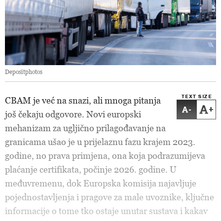
Depositphotos
TEXT SIZE
CBAM je već na snazi, ali mnoga pitanja
-
+
još čekaju odgovore. Novi europski
mehanizam za ugljično prilagođavanje na
granicama ušao je u prijelaznu fazu krajem 2023.
godine, no prava primjena, ona koja podrazumijeva
plaćanje certifikata, počinje 2026. godine. U
međuvremenu, dok Europska komisija najavljuje
pojednostavljenja i pragove za male uvoznike, ključne
informacije o tome tko ostaje unutar sustava i kakav