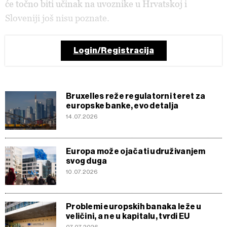
će točno biti učinak na uvoznike u Hrvatskoj i
Sloveniji još nisu poznate.
Login/Registracija
Bruxelles reže regulatorni teret za
europske banke, evo detalja
14.07.2026
Europa može ojačati udruživanjem
svog duga
10.07.2026
Problemi europskih banaka leže u
veličini, a ne u kapitalu, tvrdi EU
07.07.2026