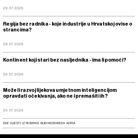
29.07.2026
Regija bez radnika - koje industrije u Hrvatskoj ovise o
strancima?
28.07.2026
Kontinent koji stari bez nasljednika - ima li pomoći?
26.07.2026
Može li razvoj lijekova umjetnom inteligencijom
opravdati očekivanja, ako ne i premašiti ih?
20.07.2026
SVE VIJESTI IZ RUBRIKE BUSINESSWEEK ADRIA