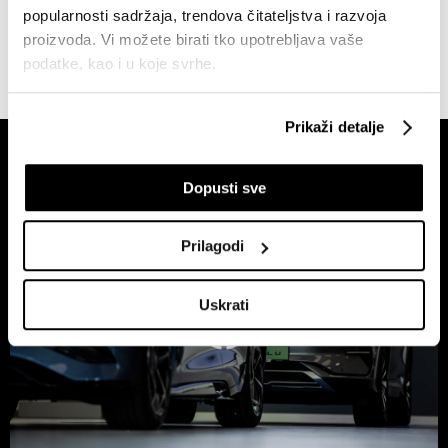
popularnosti sadržaja, trendova čitateljstva i razvoja
proizvoda. Vi možete birati tko upotrebljava vaše
podatke, kao i u koje svrhe.
Ako nam dopustite, također bismo htjeli:
Prikaži detalje
Prikupljati podatke o vašoj geografskoj lokaciji,
koji mogu biti precizni do radijusa od nekoliko metara
Dopusti sve
Prepoznati vaš uređaj tako što ćemo aktivno
skenirati njegove određene karakteristike ("uzimanje
otiska prsta uređaja")
Prilagodi
U
dijelu s pojedinostima
možete saznati više o tome
kako se obrađuje vaše osobne podatke te postaviti svoje
Uskrati
preferencije. Svoju privolu možete u svakom trenutku
izmijeniti ili povući u Izjavi o kolačićima.
Zajednički voditelji obrade su HD-WIN ARENA SPORT
d.o.o. i
Partneri
.
Više o podacima koje obrađujemo kao i o
vašim pravima pročitajte u našoj
Politici privatnosti
, a o