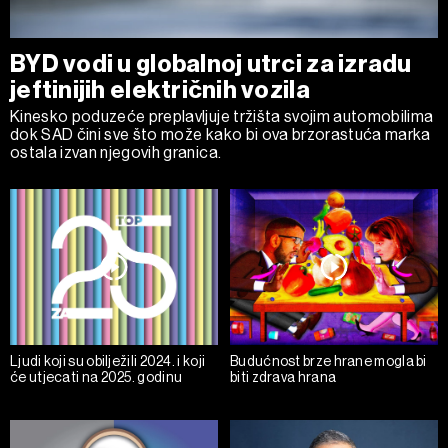
kolačićima i drugim sličnim tehnologijama u
Politici kolačića
.
Kolačiće u bilo kojem trenutku možete ponovno ažurirati klikom
BYD vodi u globalnoj utrci za izradu
na „Prikaži detalje“. Privolu možete u bilo kojem trenutku
jeftinijih električnih vozila
povući bez negativnih posljedica.
Kinesko poduzeće preplavljuje tržišta svojim automobilima
dok SAD čini sve što može kako bi ova brzorastuća marka
ostala izvan njegovih granica.
Ljudi koji su obilježili 2024. i koji
Budućnost brze hrane mogla bi
će utjecati na 2025. godinu
biti zdrava hrana