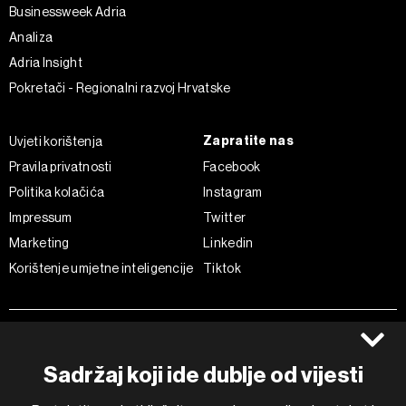
Businessweek Adria
Analiza
Adria Insight
Pokretači - Regionalni razvoj Hrvatske
Zapratite nas
Uvjeti korištenja
Pravila privatnosti
Facebook
Politika kolačića
Instagram
Impressum
Twitter
Marketing
Linkedin
Korištenje umjetne inteligencije
Tiktok
©2022 - 2026 Bloomberg L.P. All Rights Reserved. BLOOMBERG and
the BLOOMBERG logo are registered trademarks and service marks of
Bloomberg Finance L.P. or its subsidiaries, displayed with permission
Sadržaj koji ide dublje od vijesti
Bloomberg Adria is a Mtel Swiss SA Property
News CMS by Cubes