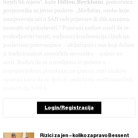
bojati tih mjera“, kaže
Hitlon Beckham
, pomoćnica
povjerenika za javne poslove. „Međutim, osobe koje
namjeravaju ući u SAD radi prijevare ili zlih namjera,
nemojte ni pokušavati.“ Pojačani nadzor znači da se
svakodnevni turisti, sudionici konferencija i ljudi na
poslovnim putovanjima – uključujući i one koji dolaze
iz tradicionalnih američkih saveznika – nalaze na
meti. Budući da se u medijima izvještava o
neprijateljskom ponašanju na granici, rani znakovi
upućuju na to da će doći do pada broja međunarodnih
posjetitelja SAD-a.
Login/Registracija
Rizici za jen – koliko zapravo Bessent