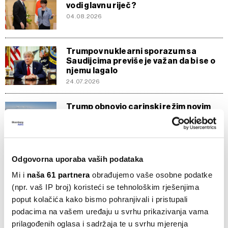
vodi glavnu riječ?
04.08.2026
Trumpov nuklearni sporazum sa
Saudijcima previše je važan da bi se o
njemu lagalo
24.07.2026
Trump obnovio carinski režim novim
davanjima za 60 gospodarstava
24.07.2026
Odgovorna uporaba vaših podataka
Najgluplja carina na svijetu upravo je
postala još puno gluplja
Mi i
naša 61 partnera
obrađujemo vaše osobne podatke
22.07.2026
(npr. vaš IP broj) koristeći se tehnološkim rješenjima
poput kolačića kako bismo pohranjivali i pristupali
podacima na vašem uređaju u svrhu prikazivanja vama
SVE VIJESTI IZ RUBRIKE BUSINESSWEEK ADRIA
prilagođenih oglasa i sadržaja te u svrhu mjerenja