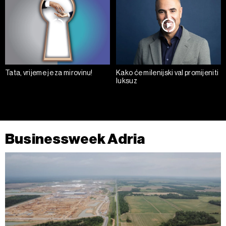
Tata, vrijeme je za mirovinu!
Kako će milenijski val promijeniti
luksuz
Businessweek Adria