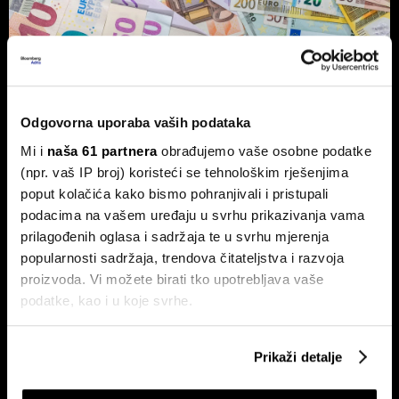
Vlasnik Magazinske kleti izdaje
obveznice - centraliziranom
Odgovorna uporaba vaših podataka
kuhinjom do trostrukog rasta marže
Mi i
naša 61 partnera
obrađujemo vaše osobne podatke
Tvrtka Superior Ugostiteljstvo izdaje trogodišnje
obveznice vrijedne 1,5 milijuna eura, više od milijun eura
(npr. vaš IP broj) koristeći se tehnološkim rješenjima
ulažu u sustav centralizirane pripreme hrane.
poput kolačića kako bismo pohranjivali i pristupali
podacima na vašem uređaju u svrhu prikazivanja vama
prilagođenih oglasa i sadržaja te u svrhu mjerenja
popularnosti sadržaja, trendova čitateljstva i razvoja
proizvoda. Vi možete birati tko upotrebljava vaše
podatke, kao i u koje svrhe.
Ako nam dopustite, također bismo htjeli:
Prikaži detalje
Prikupljati podatke o vašoj geografskoj lokaciji,
Ovo je nova strategija shopping
Evo kako BOX NOW želi
centara u eri online kupnje
oblikovati budućnost logistike u
koji mogu biti precizni do radijusa od nekoliko metara