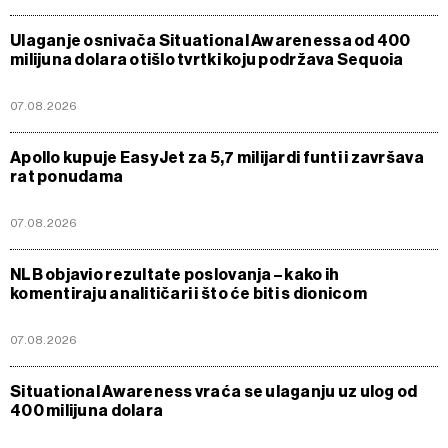
Ulaganje osnivača Situational Awarenessa od 400
milijuna dolara otišlo tvrtki koju podržava Sequoia
07.08.2026
Apollo kupuje EasyJet za 5,7 milijardi funti i završava
rat ponudama
07.08.2026
NLB objavio rezultate poslovanja – kako ih
komentiraju analitičari i što će biti s dionicom
07.08.2026
Situational Awareness vraća se ulaganju uz ulog od
400 milijuna dolara