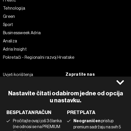
Prestiž
Tehnologija
Green
Sport
Businessweek Adria
Analiza
Adria Insight
Pokretači - Regionalni razvoj Hrvatske
Zapratite nas
Uvjeti korištenja
Pravila privatnosti
Facebook
Politika kolačića
Instagram
Nastavite čitati odabirom jedne od opcija
u nastavku.
Impressum
Twitter
Marketing
Linkedin
BESPLATAN RAČUN
PRETPLATA
Korištenje umjetne inteligencije
Tiktok
Pročitajte ovaj i još 3 članka
Neograničen
pristup
(ne odnosi se na PREMIUM
premium sadržaju na svih 5