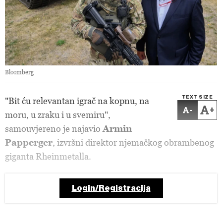
Bloomberg
TEXT SIZE
"Bit ću relevantan igrač na kopnu, na
-
+
moru, u zraku i u svemiru",
samouvjereno je najavio
Armin
Papperger
, izvršni direktor njemačkog obrambenog
giganta Rheinmetalla.
Login/Registracija