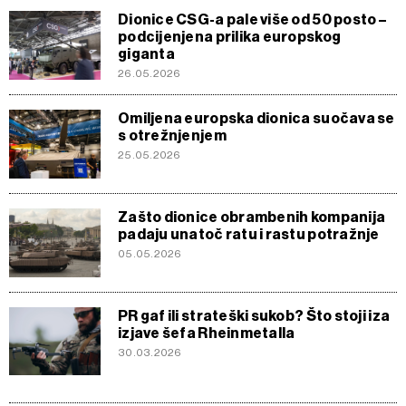
Dionice CSG-a pale više od 50 posto –
podcijenjena prilika europskog
giganta
26.05.2026
Omiljena europska dionica suočava se
s otrežnjenjem
25.05.2026
Zašto dionice obrambenih kompanija
padaju unatoč ratu i rastu potražnje
05.05.2026
PR gaf ili strateški sukob? Što stoji iza
izjave šefa Rheinmetalla
30.03.2026