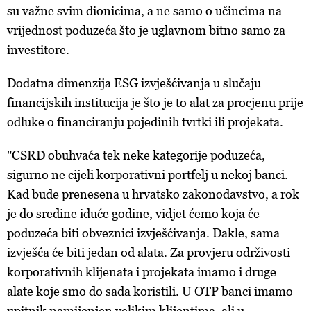
su važne svim dionicima, a ne samo o učincima na
vrijednost poduzeća što je uglavnom bitno samo za
investitore.
Dodatna dimenzija ESG izvješćivanja u slučaju
financijskih institucija je što je to alat za procjenu prije
odluke o financiranju pojedinih tvrtki ili projekata.
"CSRD obuhvaća tek neke kategorije poduzeća,
sigurno ne cijeli korporativni portfelj u nekoj banci.
Kad bude prenesena u hrvatsko zakonodavstvo, a rok
je do sredine iduće godine, vidjet ćemo koja će
poduzeća biti obveznici izvješćivanja. Dakle, sama
izvješća će biti jedan od alata. Za provjeru održivosti
korporativnih klijenata i projekata imamo i druge
alate koje smo do sada koristili. U OTP banci imamo
upitnik namijenjen velikim klijentima, ali u