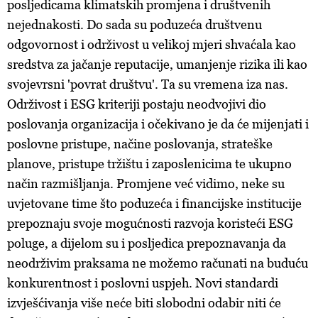
posljedicama klimatskih promjena i društvenih
nejednakosti. Do sada su poduzeća društvenu
odgovornost i održivost u velikoj mjeri shvaćala kao
sredstva za jačanje reputacije, umanjenje rizika ili kao
svojevrsni 'povrat društvu'. Ta su vremena iza nas.
Održivost i ESG kriteriji postaju neodvojivi dio
poslovanja organizacija i očekivano je da će mijenjati i
poslovne pristupe, načine poslovanja, strateške
planove, pristupe tržištu i zaposlenicima te ukupno
način razmišljanja. Promjene već vidimo, neke su
uvjetovane time što poduzeća i financijske institucije
prepoznaju svoje mogućnosti razvoja koristeći ESG
poluge, a dijelom su i posljedica prepoznavanja da
neodrživim praksama ne možemo računati na buduću
konkurentnost i poslovni uspjeh. Novi standardi
izvješćivanja više neće biti slobodni odabir niti će