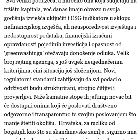
"Sva velika poduzeća, a naročito ona koja sudjeluju na
tržištu kapitala, već danas imaju obvezu u svoja
godišnja izvješća uključiti i ESG indikatore u sklopu
nefinancijskog izvješća, ali neusporedivost izvještaja i
nedostupnost podataka, financijski izračuni
opravdanosti pojedinih investicija i opasnost od
'greenwashinga' otežavaju donošenje odluka. Velik
broj rejting agencija, s još uvijek neujednačenim
kriterijima, čini situaciju još složenijom. Novi
regulatorni standardi zahtijevaju da svi podaci o
održivosti budu strukturirani, strojno čitljivi i
provjerljivi. Niže kamatne stope ili jeftiniji novac bit
će dostupni onima koji će poslovati društveno
odgovorno i transparentno te svojim poslovanjem što
manje štetiti okolišu. Hrvatska, za razliku od
bogatijih kao što su skandinavske zemlje, sigurno ima