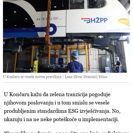
U Končaru se vesele novim pravilima | Lana Slivar Dominić/Hina
U Končaru kažu da zelena tranzicija pogoduje
njihovom poslovanju i u tom smislu se vesele
produbljenim standardima ESG izvješćivanja. No,
ukazuju i na ne neke poteškoće u implementaciji.