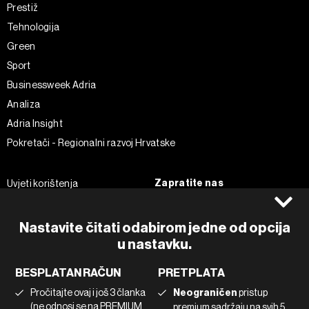
Prestiž
Tehnologija
Green
Sport
Businessweek Adria
Analiza
Adria Insight
Pokretači - Regionalni razvoj Hrvatske
Zapratite nas
Uvjeti korištenja
Pravila privatnosti
Facebook
Politika kolačića
Instagram
Nastavite čitati odabirom jedne od opcija
u nastavku.
Impressum
Twitter
Marketing
Linkedin
BESPLATAN RAČUN
PRETPLATA
Korištenje umjetne inteligencije
Tiktok
Pročitajte ovaj i još 3 članka
Neograničen
pristup
(ne odnosi se na PREMIUM
premium sadržaju na svih 5