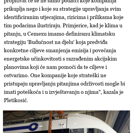
propitivat će se ne samo podatci koje kompanija
prikuplja nego i koje su strategije upravljanja svim
identificiranim utjecajima, rizicima i prilikama koje
tim podacima ilustriraju. Primjerice, kad je klima u
pitanju, u Cemexu imamo definiranu klimatsku
strategiju 'Budućnost na djelu' koja predviđa
konkretne ciljeve smanjenja emisija i povećanja
energetske učinkovitosti s razrađenim akcijskim
planovima koji će nam pomoći da te ciljeve i
ostvarimo. One kompanije koje strateški ne
pristupaju upravljanju pitanjima održivosti mogle bi
imati poteškoća i u izvještavanju o njima", kazala je
Pletikosić.