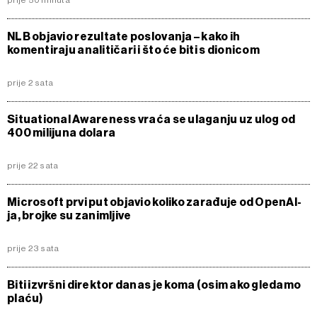
prije 50 minuta
NLB objavio rezultate poslovanja – kako ih
komentiraju analitičari i što će biti s dionicom
prije 2 sata
Situational Awareness vraća se ulaganju uz ulog od
400 milijuna dolara
prije 22 sata
Microsoft prvi put objavio koliko zarađuje od OpenAI-
ja, brojke su zanimljive
prije 23 sata
Biti izvršni direktor danas je koma (osim ako gledamo
plaću)