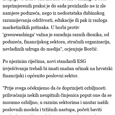
neprimjerenih praksi je do sada proizlazilo ne iz zle
namjere poduzeća, nego iz nedostataka dubinskog
razumijevanja održivosti, edukacije ili pak iz razloga
marketinških pritisaka. U borbi protiv
'greenwashinga' važna je suradnja raznih dionika, od
poduzeća, financijskog sektora, stručnih organizacija,
nevladinih udruga do medija", ocjenjuje Borčić.
Po njezinim riječima, novi standardi ESG
izvješćivanja trebali bi imati snažan učinak na hrvatski
financijski i općenito poslovni sektor.
"Prije svega očekujemo da će doprinijeti ozbiljnosti
prihvaćanja nekih neupitnih činjenica poput one da se
moramo ozbiljno, u raznim sektorima i unutar naših
poslovnih modela i tržišnih nastupa, početi baviti