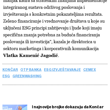
manjak kadra sa strateškim znanjima implementacije
integriranog sustava održivog poslovanja i
izvještavanja s konkretnim pokazateljima rezultata.
Zeleno financiranje i vrednovanje društava u koje su
uključeni ESG principi zahtijevaju i ljude koji imaju
specifična znanja potrebna za buduća financiranja
poslovanja ili investicija", kazala je direktorica u
sektoru marketinga i korporativnih komunikacija
Vlatka Kamenić Jagodić
.
KONČAR
OTP BANKA
ESG IZVJEŠTAVANJE
CEMEX
ESG
GREENWASHING
I najnovije brojke dokazuju da Končar