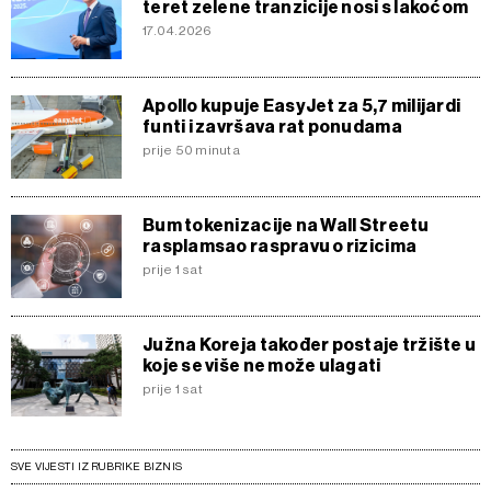
teret zelene tranzicije nosi s lakoćom
17.04.2026
Apollo kupuje EasyJet za 5,7 milijardi
funti i završava rat ponudama
prije 50 minuta
Bum tokenizacije na Wall Streetu
rasplamsao raspravu o rizicima
prije 1 sat
Južna Koreja također postaje tržište u
koje se više ne može ulagati
prije 1 sat
SVE VIJESTI IZ RUBRIKE BIZNIS