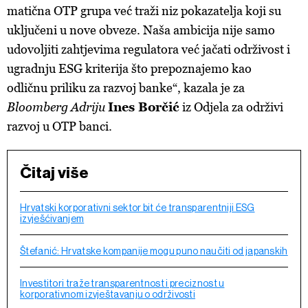
matična OTP grupa već traži niz pokazatelja koji su
uključeni u nove obveze. Naša ambicija nije samo
udovoljiti zahtjevima regulatora već jačati održivost i
ugradnju ESG kriterija što prepoznajemo kao
odličnu priliku za razvoj banke“, kazala je za
Bloomberg Adriju
Ines Borčić
iz Odjela za održivi
razvoj u OTP banci.
Čitaj više
Hrvatski korporativni sektor bit će transparentniji ESG
izvješćivanjem
Štefanić: Hrvatske kompanije mogu puno naučiti od japanskih
Investitori traže transparentnost i preciznost u
korporativnom izvještavanju o održivosti