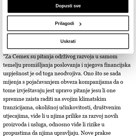
Dopusti sve
Prepoznati vaš uređaj tako što ćemo aktivno
skenirati njegove određene karakteristike ("uzimanje
Izvor: Cemex
otiska prsta uređaja")
Prilagodi
U
dijelu s pojedinostima
možete saznati više o tome
U Cemexu su svjesni da su novi standardi bitni za
kako se obrađuje vaše osobne podatke te postaviti svoje
Uskrati
privlačenje ulagača.
preferencije. Svoju privolu možete u svakom trenutku
izmijeniti ili povući u Izjavi o kolačićima.
"Za Cemex su pitanja održivog razvoja u samom
temelju promišljanja poslovanja i njegova financijska
Zajednički voditelji obrade su HD-WIN ARENA SPORT
d.o.o. i
Partneri
.
uspješnost je od toga neodvojiva. Ono što se sada
Više o podacima koje obrađujemo kao i o
vašim pravima pročitajte u našoj
Politici privatnosti
, a o
mijenja s pojačavanjem obveza kompanijama da o
kolačićima i drugim sličnim tehnologijama u
Politici kolačića
.
tome izvještavaju jest upravo pitanje jesu li one
Kolačiće u bilo kojem trenutku možete ponovno ažurirati klikom
spremne zaista raditi na svojim klimatskim
na „Prikaži detalje“. Privolu možete u bilo kojem trenutku
tranzicijama, okolišnoj učinkovitosti, društvenim
povući bez negativnih posljedica.
utjecajima, vide li u njima prilike za razvoj novih
proizvoda i usluga, odnosno vide li rizike u
propustima da njima upravljaju. Nove prakse