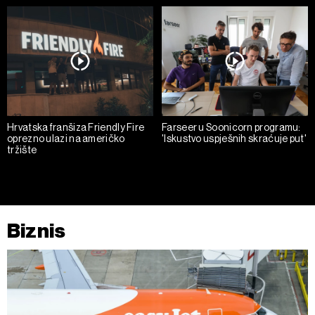
Hrvatska franšiza Friendly Fire
Farseer u Soonicorn programu:
oprezno ulazi na američko
'Iskustvo uspješnih skraćuje put'
tržište
Biznis