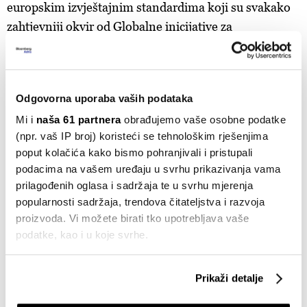
europskim izvještajnim standardima koji su svakako
zahtjevniji okvir od Globalne inicijative za
izvještavanje, metodologije koju smo dosad koristili.
Uskoro pristupamo temeljitoj analizi jaza između
podataka koje već prikupljamo i o njima izvještavamo
Odgovorna uporaba vaših podataka
te onih koji će biti obveza kako bismo se učinkovito
Mi i
naša 61 partnera
obrađujemo vaše osobne podatke
prilagodili novim zahtjevima", rekla je za Bloomberg
(npr. vaš IP broj) koristeći se tehnološkim rješenjima
Adriju voditeljica održivog poslovanja u Cemexu
poput kolačića kako bismo pohranjivali i pristupali
Merica Pletikosić
.
podacima na vašem uređaju u svrhu prikazivanja vama
prilagođenih oglasa i sadržaja te u svrhu mjerenja
popularnosti sadržaja, trendova čitateljstva i razvoja
proizvoda. Vi možete birati tko upotrebljava vaše
podatke, kao i u koje svrhe.
Ako nam dopustite, također bismo htjeli:
Prikaži detalje
Prikupljati podatke o vašoj geografskoj lokaciji,
koji mogu biti precizni do radijusa od nekoliko metara