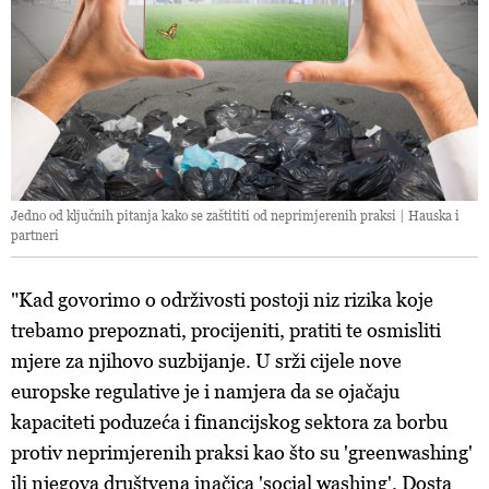
Jedno od ključnih pitanja kako se zaštititi od neprimjerenih praksi | Hauska i
partneri
"Kad govorimo o održivosti postoji niz rizika koje
trebamo prepoznati, procijeniti, pratiti te osmisliti
mjere za njihovo suzbijanje. U srži cijele nove
europske regulative je i namjera da se ojačaju
kapaciteti poduzeća i financijskog sektora za borbu
protiv neprimjerenih praksi kao što su 'greenwashing'
ili njegova društvena inačica 'social washing'. Dosta