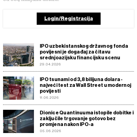
Login/Registracija
IPO uzbekistanskog državnog fonda
povijesni je događaj za čitavu
srednjoazijsku financijsku scenu
29.04.2026
IPO tsunami od 3,8 bilijuna dolara -
najveći test za Wall Street u modernoj
povijesti
11.06.2026
Dionice Quantinuuma istopile dobitke i
zaključile trgovanje gotovo bez
promjena nakon IPO-a
05.06.2026