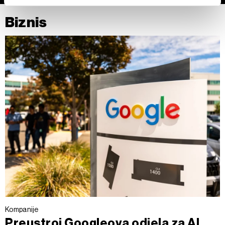
izmijeniti ili povući u Izjavi o kolačićima.
Biznis
Zajednički voditelji obrade su HD-WIN ARENA SPORT
d.o.o. i
Partneri
.
Više o podacima koje obrađujemo kao i o
vašim pravima pročitajte u našoj
Politici privatnosti
, a o
kolačićima i drugim sličnim tehnologijama u
Politici kolačića
.
Kolačiće u bilo kojem trenutku možete ponovno ažurirati klikom
na „Prikaži detalje“. Privolu možete u bilo kojem trenutku
povući bez negativnih posljedica.
Kompanije
Preustroj Googleova odjela za AI