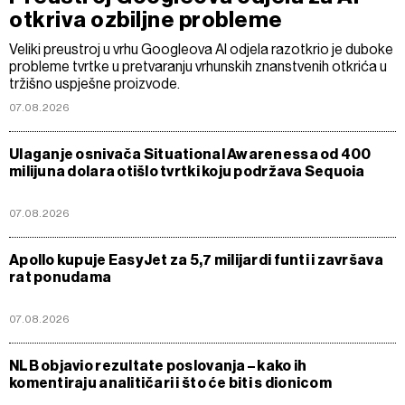
otkriva ozbiljne probleme
Veliki preustroj u vrhu Googleova AI odjela razotkrio je duboke
probleme tvrtke u pretvaranju vrhunskih znanstvenih otkrića u
tržišno uspješne proizvode.
07.08.2026
Ulaganje osnivača Situational Awarenessa od 400
milijuna dolara otišlo tvrtki koju podržava Sequoia
07.08.2026
Apollo kupuje EasyJet za 5,7 milijardi funti i završava
rat ponudama
07.08.2026
NLB objavio rezultate poslovanja – kako ih
komentiraju analitičari i što će biti s dionicom