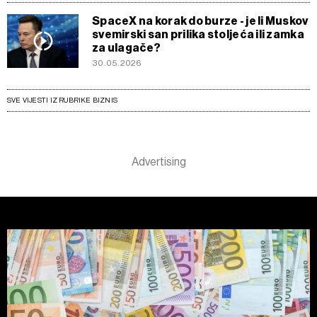
SpaceX na korak do burze - je li Muskov
svemirski san prilika stoljeća ili zamka
za ulagače?
30.05.2026
SVE VIJESTI IZ RUBRIKE BIZNIS