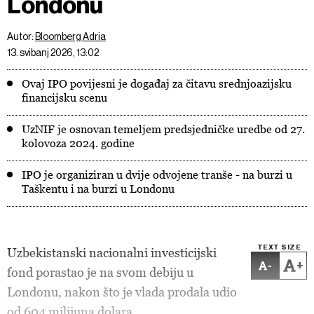
Londonu
Autor:
Bloomberg Adria
13. svibanj 2026, 13:02
Ovaj IPO povijesni je događaj za čitavu srednjoazijsku
financijsku scenu
UzNIF je osnovan temeljem predsjedničke uredbe od 27.
kolovoza 2024. godine
IPO je organiziran u dvije odvojene tranše - na burzi u
Taškentu i na burzi u Londonu
TEXT SIZE
Uzbekistanski nacionalni investicijski
-
+
fond porastao je na svom debiju u
Londonu, nakon što je vlada prodala udio
od 604 milijuna dolara.