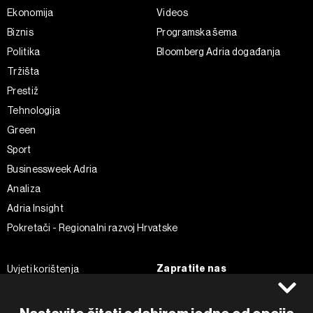
Ekonomija
Videos
Biznis
Programska šema
Politika
Bloomberg Adria događanja
Tržišta
Prestiž
Tehnologija
Green
Sport
Businessweek Adria
Analiza
Adria Insight
Pokretači - Regionalni razvoj Hrvatske
Zapratite nas
Uvjeti korištenja
Pravila privatnosti
Facebook
Politika kolačića
Instagram