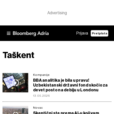
Prijava
Pretplata
Taškent
Kompanije
BBA analitika je bila u pravu!
Uzbekistanski državni fond skočio za
devet posto na debiju u Londonu
13.05.2026
Novac
Skeptični ste prema AI-u koji vam