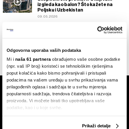
izgleda kao balon? Što kažete na
Poljsku i Uzbekistan
09.05.2026
Ostalo
IPO uzbekistanskog državnog fonda
povijesni je događaj za čitavu
srednjoazijsku financijsku scenu
Odgovorna uporaba vaših podataka
29.04.2026
Mi i
naša 61 partnera
obrađujemo vaše osobne podatke
(npr. vaš IP broj) koristeći se tehnološkim rješenjima
poput kolačića kako bismo pohranjivali i pristupali
podacima na vašem uređaju u svrhu prikazivanja vama
prilagođenih oglasa i sadržaja te u svrhu mjerenja
popularnosti sadržaja, trendova čitateljstva i razvoja
proizvoda. Vi možete birati tko upotrebljava vaše
podatke, kao i u koje svrhe.
Pretplati se na
Ako nam dopustite, također bismo htjeli:
newsletter
Prikaži detalje