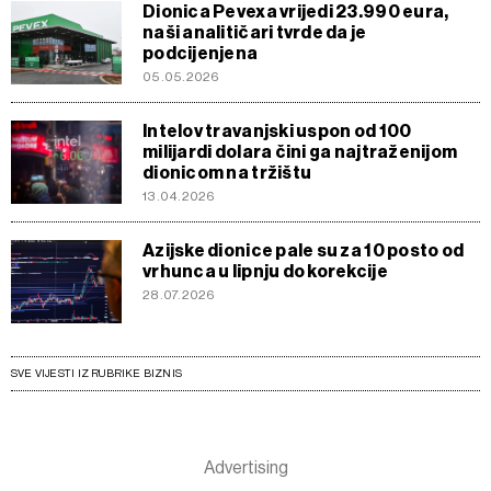
Dionica Pevexa vrijedi 23.990 eura,
naši analitičari tvrde da je
podcijenjena
05.05.2026
Intelov travanjski uspon od 100
milijardi dolara čini ga najtraženijom
dionicom na tržištu
13.04.2026
Azijske dionice pale su za 10 posto od
vrhunca u lipnju do korekcije
28.07.2026
SVE VIJESTI IZ RUBRIKE BIZNIS