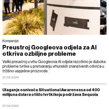
Kompanije
Preustroj Googleova odjela za AI
otkriva ozbiljne probleme
Veliki preustroj u vrhu Googleova AI odjela razotkrio je duboke
probleme tvrtke u pretvaranju vrhunskih znanstvenih otkrića u
tržišno uspješne proizvode.
07.08.2026
Ulaganje osnivača Situational Awarenessa od 400
milijuna dolara otišlo tvrtki koju podržava Sequoia
07.08.2026