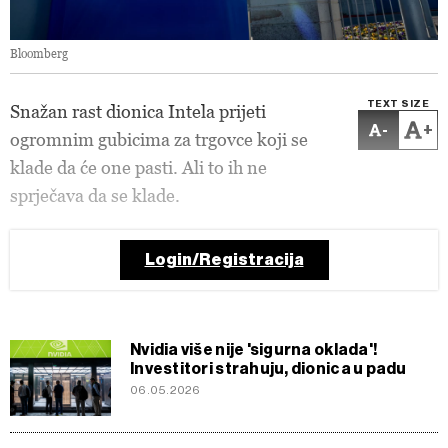
Bloomberg
TEXT SIZE
Snažan rast dionica Intela prijeti
-
+
ogromnim gubicima za trgovce koji se
klade da će one pasti. Ali to ih ne
sprječava da se klade.
Login/Registracija
Nvidia više nije 'sigurna oklada'!
Investitori strahuju, dionica u padu
06.05.2026