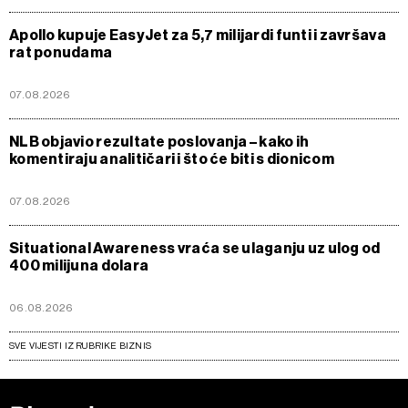
Apollo kupuje EasyJet za 5,7 milijardi funti i završava
rat ponudama
07.08.2026
NLB objavio rezultate poslovanja – kako ih
komentiraju analitičari i što će biti s dionicom
07.08.2026
Situational Awareness vraća se ulaganju uz ulog od
400 milijuna dolara
06.08.2026
SVE VIJESTI IZ RUBRIKE BIZNIS