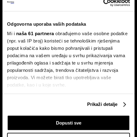
kuhinjom do trostrukog rasta marže
Tvrtka Superior Ugostiteljstvo izdaje trogodišnje
obveznice vrijedne 1,5 milijuna eura, više od milijun eura
Odgovorna uporaba vaših podataka
ulažu u sustav centralizirane pripreme hrane.
Mi i
naša 61 partnera
obrađujemo vaše osobne podatke
(npr. vaš IP broj) koristeći se tehnološkim rješenjima
poput kolačića kako bismo pohranjivali i pristupali
podacima na vašem uređaju u svrhu prikazivanja vama
prilagođenih oglasa i sadržaja te u svrhu mjerenja
popularnosti sadržaja, trendova čitateljstva i razvoja
proizvoda. Vi možete birati tko upotrebljava vaše
podatke, kao i u koje svrhe.
Ovo je nova strategija shopping
Evo kako BOX NOW želi
centara u eri online kupnje
oblikovati budućnost logistike u
Ako nam dopustite, također bismo htjeli:
Hrvatskoj
Prikaži detalje
Prikupljati podatke o vašoj geografskoj lokaciji,
koji mogu biti precizni do radijusa od nekoliko metara
Dopusti sve
Prepoznati vaš uređaj tako što ćemo aktivno
skenirati njegove određene karakteristike ("uzimanje