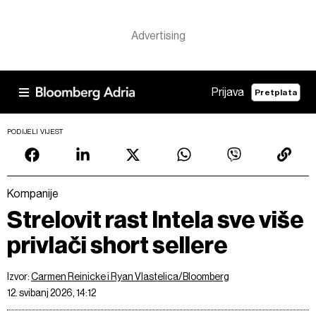
Prijava
Pretplata
PODIJELI VIJEST
Kompanije
Strelovit rast Intela sve više
privlači short sellere
Izvor:
Carmen Reinicke i Ryan Vlastelica/Bloomberg
12. svibanj 2026, 14:12