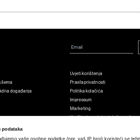
Uvjeti korištenja
a šema
Pravila privatnosti
Adria događanja
Politika kolačića
Impressum
Marketing
Korištenje umjetne inteligencije
 podataka
đujemo vaše osobne podatke (npr. vaš IP broj) koristeći se teh