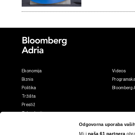
Ekonomija
Videos
Biznis
Programsk
Politika
Bloomberg 
Tržišta
Prestiž
Tehnologija
Green
Odgovorna uporaba vaših
Sport
Mi i
naša 61 partnera
obra