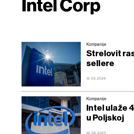
Intel Corp
Kompanije
Strelovit ras
sellere
12.05.2026
Kompanije
Intel ulaže 
u Poljskoj
16.06.2023