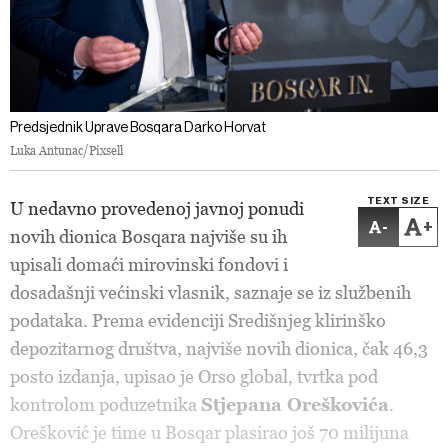
Predsjednik Uprave Bosqara Darko Horvat
Luka Antunac/Pixsell
TEXT SIZE
U nedavno provedenoj javnoj ponudi
-
+
novih dionica Bosqara najviše su ih
upisali domaći mirovinski fondovi i
dosadašnji većinski vlasnik, saznaje se iz službenih
podataka. Prema evidenciji Središnjeg klirinško
depozitarnog društva, najviše novih dionica, čak 46,3
posto izdanja, upisao je Orso global, tvrtka pod
kontrolom poduzetnika
Stjepana Oreškovića
.
Orešković je time u Bosqar plasirao još 70 milijuna