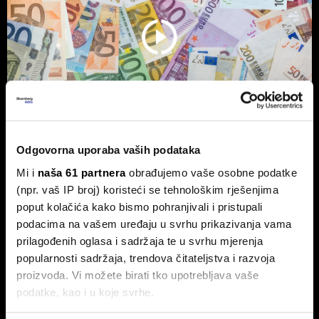
Odgovorna uporaba vaših podataka
Vlasnik Magazinske kleti izdaje
Mi i
naša 61 partnera
obrađujemo vaše osobne podatke
obveznice - centraliziranom
(npr. vaš IP broj) koristeći se tehnološkim rješenjima
kuhinjom do trostrukog rasta marže
poput kolačića kako bismo pohranjivali i pristupali
podacima na vašem uređaju u svrhu prikazivanja vama
Tvrtka Superior Ugostiteljstvo izdaje trogodišnje
obveznice vrijedne 1,5 milijuna eura, više od milijun eura
prilagođenih oglasa i sadržaja te u svrhu mjerenja
ulažu u sustav centralizirane pripreme hrane.
popularnosti sadržaja, trendova čitateljstva i razvoja
proizvoda. Vi možete birati tko upotrebljava vaše
podatke, kao i u koje svrhe.