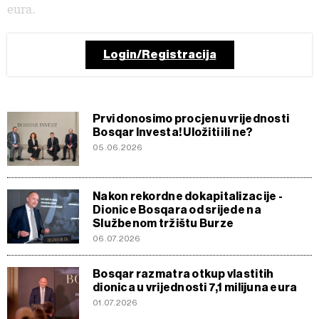
eura.
Login/Registracija
Prvi donosimo procjenu vrijednosti
Bosqar Investa! Uložiti ili ne?
05.06.2026
Nakon rekordne dokapitalizacije -
Dionice Bosqara od srijede na
Službenom tržištu Burze
06.07.2026
Bosqar razmatra otkup vlastitih
dionica u vrijednosti 7,1 milijuna eura
01.07.2026