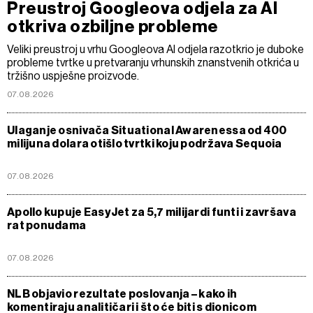
Preustroj Googleova odjela za AI
otkriva ozbiljne probleme
Veliki preustroj u vrhu Googleova AI odjela razotkrio je duboke
probleme tvrtke u pretvaranju vrhunskih znanstvenih otkrića u
tržišno uspješne proizvode.
07.08.2026
Ulaganje osnivača Situational Awarenessa od 400
milijuna dolara otišlo tvrtki koju podržava Sequoia
07.08.2026
Apollo kupuje EasyJet za 5,7 milijardi funti i završava
rat ponudama
07.08.2026
NLB objavio rezultate poslovanja – kako ih
komentiraju analitičari i što će biti s dionicom