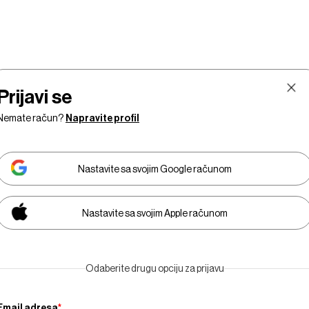
Prijavi se
Nemate račun?
Napravite profil
Nastavite sa svojim Google računom
Nastavite sa svojim Apple računom
Tržišta
Prestiž
Tehnologija
Businessweek Adria
Odaberite drugu opciju za prijavu
Email adresa
*