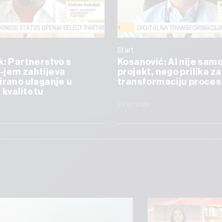
Start
k: Partnerstvo s
Kosanović: AI nije samo
-jem zahtijeva
projekt, nego prilika za
irano ulaganje u
transformaciju proces
i kvalitetu
23.07.2026