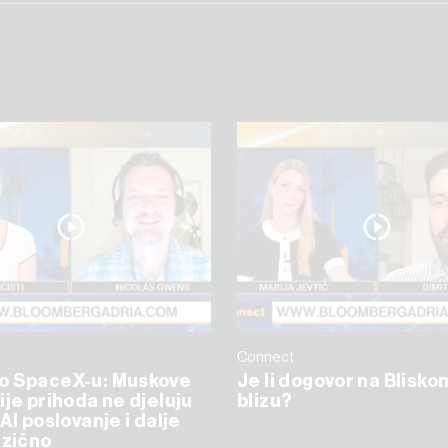
Connect
o SpaceX-u: Muskove
Je li dogovor na Blisko
ije prihoda ne djeluju
blizu?
AI poslovanje i dalje
izično