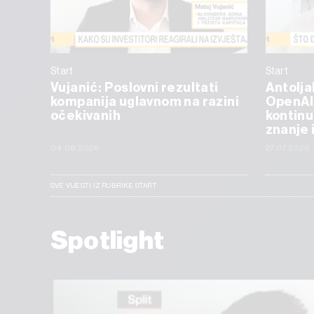
Start
Start
Vujanić: Poslovni rezultati
Antolja
kompanija uglavnom na razini
OpenAI
očekivanih
kontinu
znanje 
04.08.2026
27.07.2026
SVE VIJESTI IZ RUBRIKE START
Spotlight