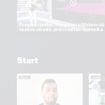
Pregled tjedna - Pregovori o Bliskom ist
snažne zarade, prvi rezultati SpaceX-a
Start