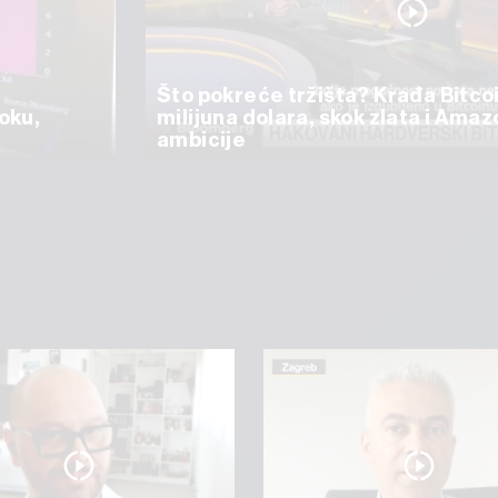
Što pokreće tržišta? Krađa Bitco
oku,
milijuna dolara, skok zlata i Ama
ambicije