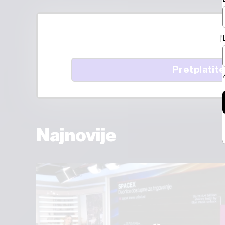
M
Pretplatite
Najnovije