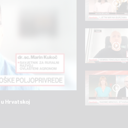
 u Hrvatskoj