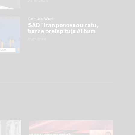
24.07.2026
Connect Wrap
SAD i Iran ponovno u ratu,
burze preispituju AI bum
17.07.2026