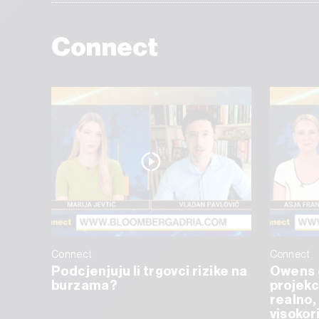
Connect
Connect
Connect
Podcjenjuju li trgovci rizike na
Owens 
burzama?
projekc
realno, 
visokor