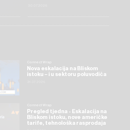
30.07.2026
Connect Wrap
Nova eskalacija na Bliskom
istoku – i u sektoru poluvodiča
31.07.2026
Connect Wrap
Pregled tjedna - Eskalacija na
Bliskom istoku, nove američke
tarife, tehnološka rasprodaja