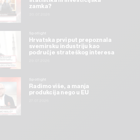
statistika ili investicijska
zamka?
30.07.2026
Spotlight
Hrvatska prvi put prepoznala
svemirsku industriju kao
područje strateškog interesa
29.07.2026
Spotlight
Radimo više, a manja
produkcija nego u EU
27.07.2026