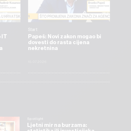
Start
 IT
Papeš: Novi zakon mogao bi
dovesti do rasta cijena
a
nekretnina
15.07.2026
Spotlight
Ljetni mir na burzama: