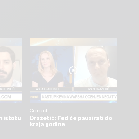
Connect
m istoku
Dražetić: Fed će pauzirati do
kraja godine