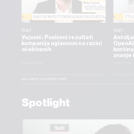
Start
Start
Vujanić: Poslovni rezultati
Antolja
kompanija uglavnom na razini
OpenAI
očekivanih
kontinu
znanje 
04.08.2026
27.07.2026
SVE VIJESTI IZ RUBRIKE START
Spotlight