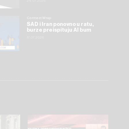
24.07.2026
Connect Wrap
SAD i Iran ponovno u ratu,
burze preispituju AI bum
17.07.2026