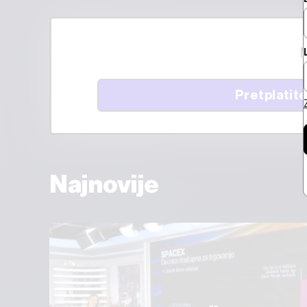
M
Pretplatite
Najnovije