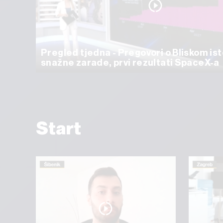
Pregled tjedna - Pregovori o Bliskom ist
snažne zarade, prvi rezultati SpaceX-a
Start