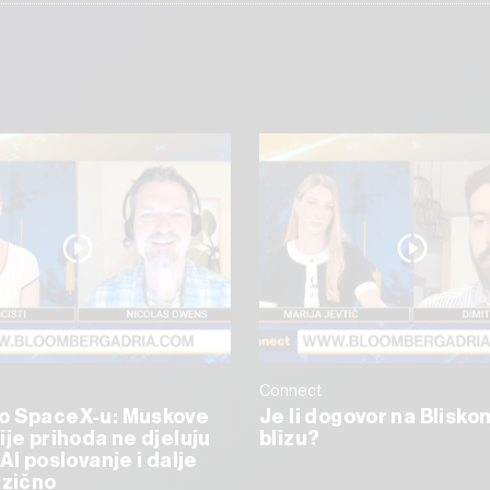
Connect
o SpaceX-u: Muskove
Je li dogovor na Blisko
ije prihoda ne djeluju
blizu?
AI poslovanje i dalje
izično