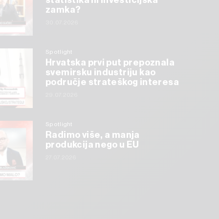
statistika ili investicijska
zamka?
30.07.2026
Spotlight
Hrvatska prvi put prepoznala
svemirsku industriju kao
područje strateškog interesa
29.07.2026
Spotlight
Radimo više, a manja
produkcija nego u EU
27.07.2026