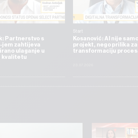
Start
k: Partnerstvo s
Kosanović: AI nije samo
-jem zahtijeva
projekt, nego prilika za
irano ulaganje u
transformaciju proces
i kvalitetu
23.07.2026