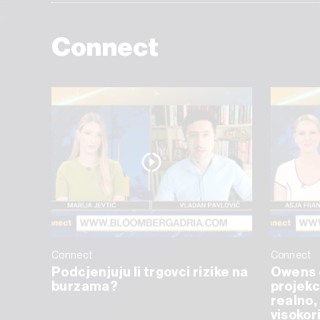
Connect
Connect
Connect
Podcjenjuju li trgovci rizike na
Owens 
burzama?
projekc
realno, 
visokor