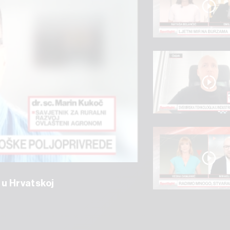
 u Hrvatskoj