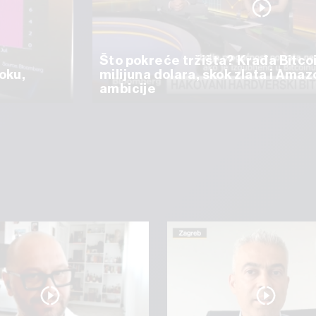
Što pokreće tržišta? Krađa Bitco
oku,
milijuna dolara, skok zlata i Ama
ambicije