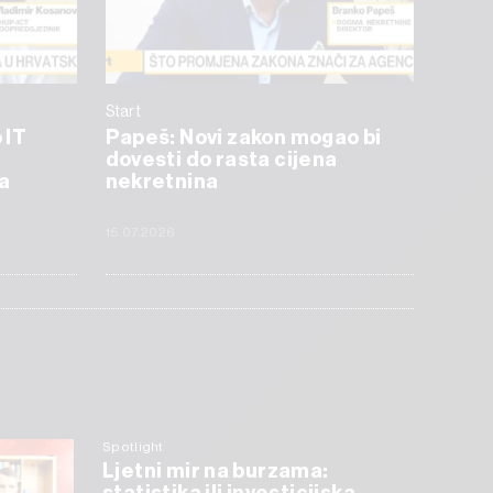
Start
 IT
Papeš: Novi zakon mogao bi
dovesti do rasta cijena
a
nekretnina
15.07.2026
Spotlight
Ljetni mir na burzama: