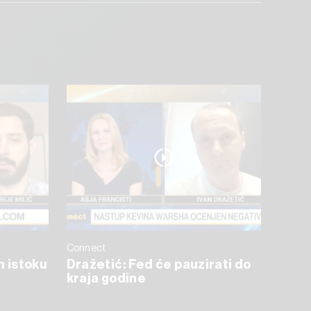
Connect
m istoku
Dražetić: Fed će pauzirati do
kraja godine