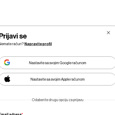
Prijavi se
Nemate račun?
Napravite profil
Nastavite sa svojim Google računom
Nastavite sa svojim Apple računom
Tržišta
Prestiž
Tehnologija
Businessweek Adria
Odaberite drugu opciju za prijavu
Email adresa
*