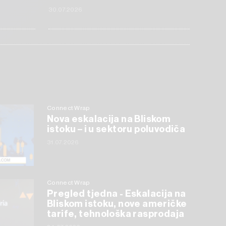
30.07.2026
Connect Wrap
Nova eskalacija na Bliskom
istoku – i u sektoru poluvodiča
31.07.2026
Connect Wrap
Pregled tjedna - Eskalacija na
Bliskom istoku, nove američke
tarife, tehnološka rasprodaja