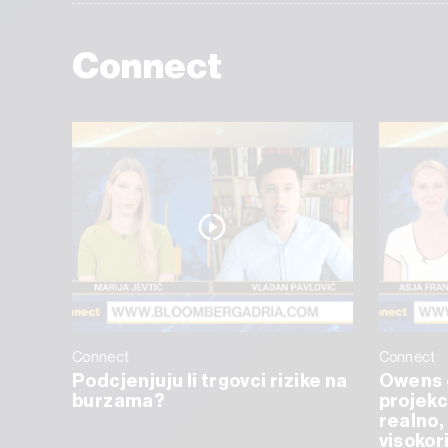
Connect
Connect
Connect
Podcjenjuju li trgovci rizike na
Owens 
burzama?
projekc
realno, 
visokor