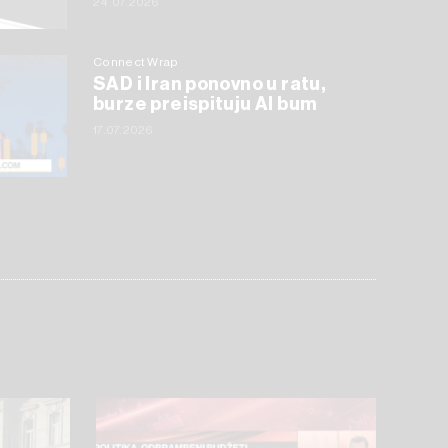
24.07.2026
Connect Wrap
SAD i Iran ponovno u ratu,
burze preispituju AI bum
17.07.2026