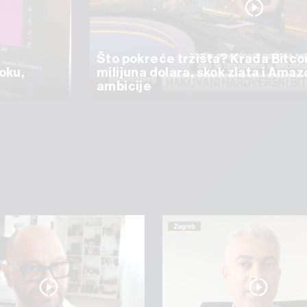
Što pokreće tržišta? Krađa Bitco
oku,
milijuna dolara, skok zlata i Ama
ambicije