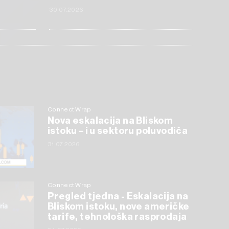
30.07.2026
Connect Wrap
Nova eskalacija na Bliskom
istoku – i u sektoru poluvodiča
31.07.2026
Connect Wrap
Pregled tjedna - Eskalacija na
Bliskom istoku, nove američke
tarife, tehnološka rasprodaja