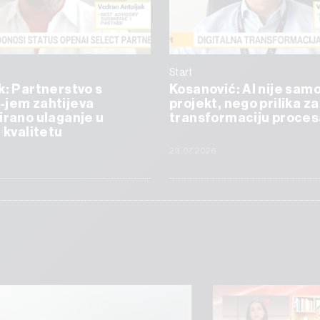
Start
k: Partnerstvo s
Kosanović: AI nije samo
-jem zahtijeva
projekt, nego prilika za
irano ulaganje u
transformaciju proces
i kvalitetu
23.07.2026