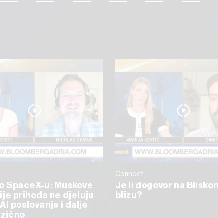
Connect
o SpaceX-u: Muskove
Je li dogovor na Blisko
ije prihoda ne djeluju
blizu?
AI poslovanje i dalje
izično