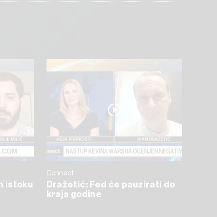
Connect
m istoku
Dražetić: Fed će pauzirati do
kraja godine