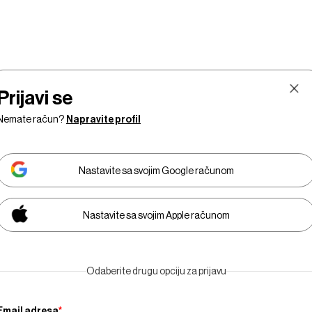
Prijavi se
Nemate račun?
Napravite profil
Nastavite sa svojim Google računom
Nastavite sa svojim Apple računom
Tržišta
Prestiž
Tehnologija
Businessweek Adria
Odaberite drugu opciju za prijavu
Email adresa
*