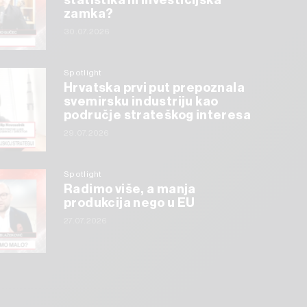
statistika ili investicijska
zamka?
30.07.2026
Spotlight
Hrvatska prvi put prepoznala
svemirsku industriju kao
područje strateškog interesa
29.07.2026
Spotlight
Radimo više, a manja
produkcija nego u EU
27.07.2026