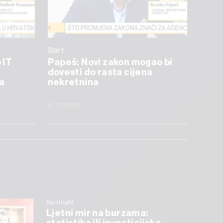
Start
 IT
Papeš: Novi zakon mogao bi
dovesti do rasta cijena
a
nekretnina
15.07.2026
Spotlight
Ljetni mir na burzama: