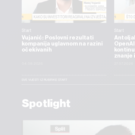
Start
Start
Vujanić: Poslovni rezultati
Antolja
kompanija uglavnom na razini
OpenAI
očekivanih
kontinu
znanje 
04.08.2026
27.07.2026
SVE VIJESTI IZ RUBRIKE START
Spotlight