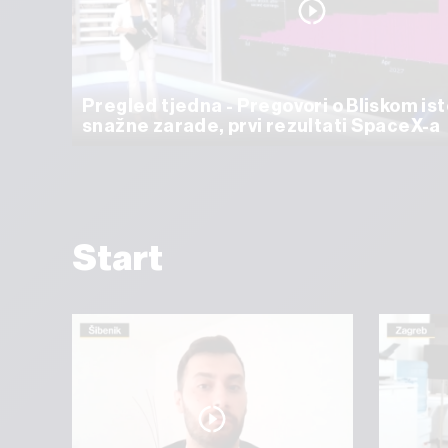
Pregled tjedna - Pregovori o Bliskom ist
snažne zarade, prvi rezultati SpaceX-a
Start