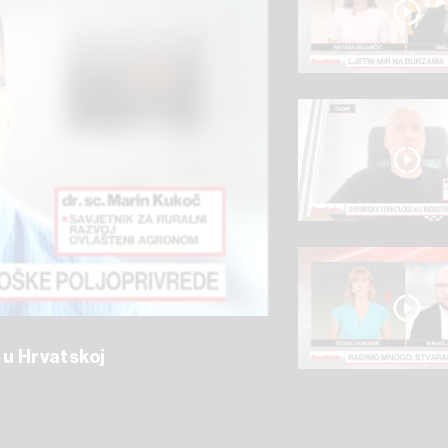
 u Hrvatskoj