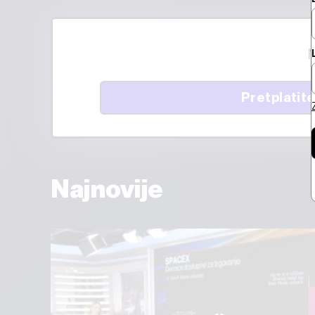
M
Pretplatite
Najnovije