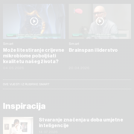
Smart
Smart
Može li testiranje crijevne
Brainspan i liderstvo
mikrobiome poboljšati
kvalitetu našeg života?
04.05.2026
20.04.2026
SVE VIJESTI IZ RUBRIKE SMART
Inspiracija
Stvaranje značenja u doba umjetne
inteligencije
14.07.2026