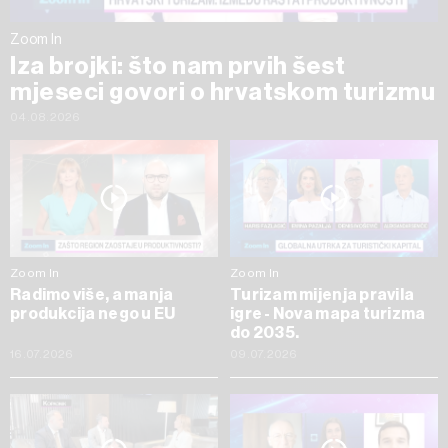
Zoom In
Iza brojki: što nam prvih šest
mjeseci govori o hrvatskom turizmu
04.08.2026
Zoom In
Zoom In
Radimo više, a manja
Turizam mijenja pravila
produkcija nego u EU
igre - Nova mapa turizma
do 2035.
16.07.2026
09.07.2026