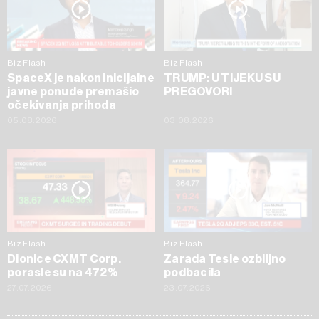
Biz Flash
Biz Flash
SpaceX je nakon inicijalne
TRUMP: U TIJEKU SU
javne ponude premašio
PREGOVORI
očekivanja prihoda
05.08.2026
03.08.2026
Biz Flash
Biz Flash
Dionice CXMT Corp.
Zarada Tesle ozbiljno
porasle su na 472%
podbacila
27.07.2026
23.07.2026