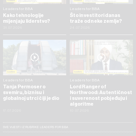
Leaders for BBA
Leaders for BBA
Kako tehnologije
Što investitori danas
mijenjaju liderstvo?
traže od neke zemlje?
31.07.2026
24.07.2026
Leaders for BBA
Leaders for BBA
Tanja Permoser o
Lord Ranger of
svemiru, biznisu i
Northwood: Autentičnost
globalnoj utrci čiji je dio
i suverenost pobjeđuju i
algoritme
17.07.2026
10.07.2026
SVE VIJESTI IZ RUBRIKE LEADERS FOR BBA