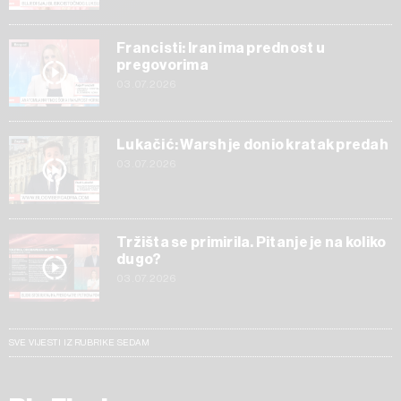
Francisti: Iran ima prednost u
pregovorima
03.07.2026
Lukačić: Warsh je donio kratak predah
03.07.2026
Tržišta se primirila. Pitanje je na koliko
dugo?
03.07.2026
SVE VIJESTI IZ RUBRIKE SEDAM