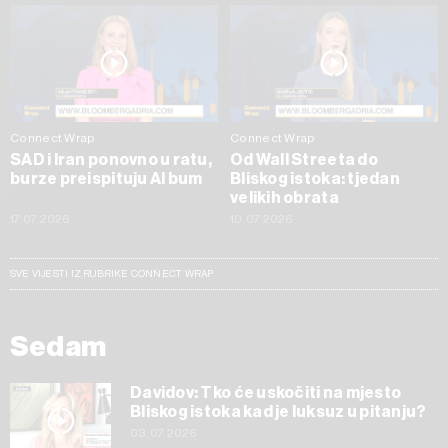
Connect Wrap
Connect Wrap
SAD i Iran ponovno u ratu,
Od Wall Streeta do
burze preispituju AI bum
Bliskog istoka: tjedan
velikih obrata
17.07.2026
10.07.2026
SVE VIJESTI IZ RUBRIKE CONNECT WRAP
Sedam
Davidov: Tko će uskočiti na mjesto
Bliskog istoka kad je luksuz u pitanju?
03.07.2026