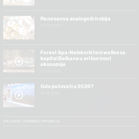
Renesansa analognih hobija
03.07.2026
Forest Spa: Neiskorišteni wellness
kapital Balkana u eri burnout
ekonomije
27.04.2026
Gde putovati u 2026?
30.12.2025
SVE VIJESTI IZ RUBRIKE INSPIRACIJA