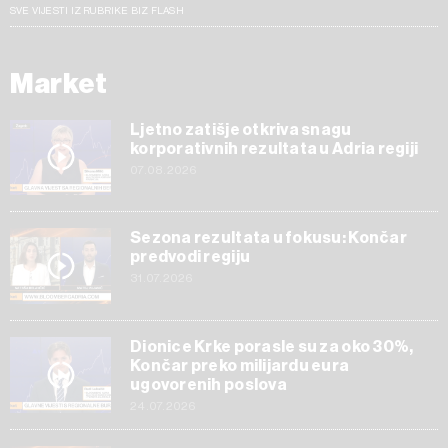
SVE VIJESTI IZ RUBRIKE BIZ FLASH
Market
Ljetno zatišje otkriva snagu
korporativnih rezultata u Adria regiji
07.08.2026
Sezona rezultata u fokusu: Končar
predvodi regiju
31.07.2026
Dionice Krke porasle su za oko 30%,
Končar preko milijardu eura
ugovorenih poslova
24.07.2026