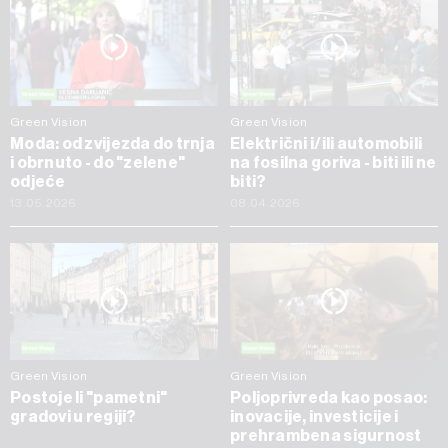
Green Vision
Green Vision
Moda: od zvijezda do trnja
Električni i/ili automobili
i obrnuto - do "zelene"
na fosilna goriva - biti ili ne
odjeće
biti?
13.05.2026
08.04.2026
Green Vision
Green Vision
Postoje li "pametni"
Poljoprivreda kao posao:
gradovi u regiji?
inovacije, investicije i
prehrambena sigurnost