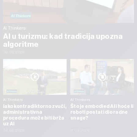
AI Thinkers
AI u turizmu: kad tradicija upozna
algoritme
30.06.2026
AI Thinkers
AI Thinkers
Iako kontradiktorno zvuči,
Što je embodied AI i hoće li
administrativna
roboti postati dio radne
procedura može biti brža
snage?
uz AI
04.05.2026
17.03.2026