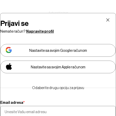
Prijavi se
Nemate račun?
Napravite profil
Prijava
Pretplata
Nastavite sa svojim Google računom
Nastavite sa svojim Apple računom
Morate biti pretplatnik da biste
gledali video sadržaj.
Odaberite drugu opciju za prijavu
Pretplatite se
Email adresa
*