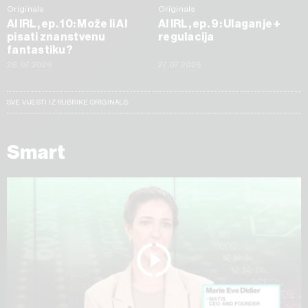
Originals
Originals
AI IRL, ep. 10: Može li AI
AI IRL, ep. 9: Ulaganje +
pisati znanstvenu
regulacija
fantastiku?
28.07.2026
27.07.2026
SVE VIJESTI IZ RUBRIKE ORIGINALS
Smart