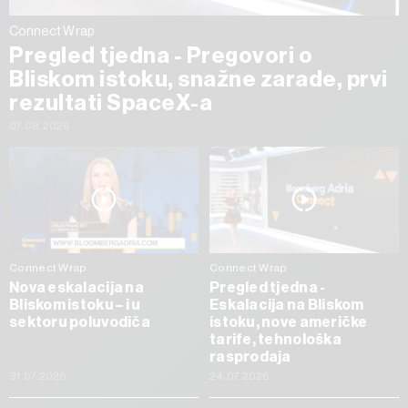
Connect Wrap
Pregled tjedna - Pregovori o
Bliskom istoku, snažne zarade, prvi
rezultati SpaceX-a
07.08.2026
Connect Wrap
Connect Wrap
Nova eskalacija na
Pregled tjedna -
Bliskom istoku – i u
Eskalacija na Bliskom
sektoru poluvodiča
istoku, nove američke
tarife, tehnološka
rasprodaja
31.07.2026
24.07.2026