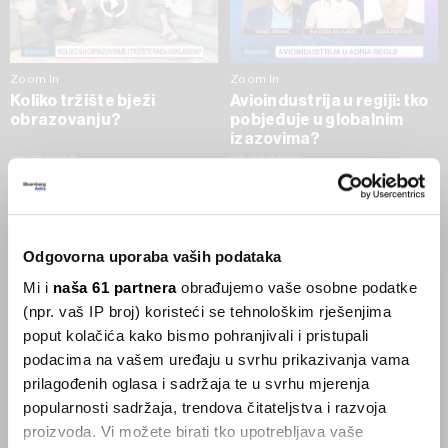
Zoom In
Zoom In
Koliko tržište bježi
Avioindustrija u regiji: tko
obrazovanju?
pobjeđuje u globalnim
izazovima?
02.07.2026
23.06.2026
SVE VIJESTI IZ RUBRIKE ZOOM IN
Odgovorna uporaba vaših podataka
Businessweek Adria
Mi i
naša 61 partnera
obrađujemo vaše osobne podatke
(npr. vaš IP broj) koristeći se tehnološkim rješenjima
Korisnici GLP-1 lijekova mršave,
poput kolačića kako bismo pohranjivali i pristupali
ekonomija se deblja
podacima na vašem uređaju u svrhu prikazivanja vama
29.01.2026
prilagođenih oglasa i sadržaja te u svrhu mjerenja
popularnosti sadržaja, trendova čitateljstva i razvoja
proizvoda. Vi možete birati tko upotrebljava vaše
Visok trošak selidbe kompanija iz Kine