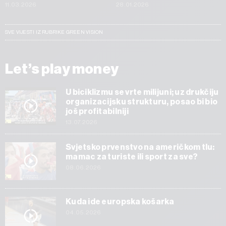
11.03.2026
28.01.2026
SVE VIJESTI IZ RUBRIKE GREEN VISION
Let’s play money
U biciklizmu se vrte milijuni; uz drukčiju
organizacijsku strukturu, posao bi bio
još profitabilniji
13.07.2026
Svjetsko prvenstvo na američkom tlu:
mamac za turiste ili sport za sve?
08.06.2026
Kuda ide europska košarka
04.05.2026