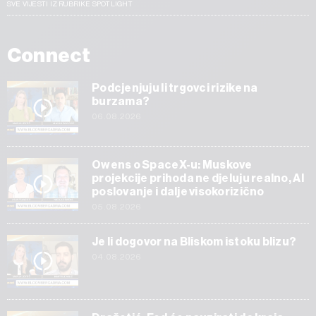
SVE VIJESTI IZ RUBRIKE SPOTLIGHT
Connect
Podcjenjuju li trgovci rizike na
burzama?
06.08.2026
Owens o SpaceX-u: Muskove
projekcije prihoda ne djeluju realno, AI
poslovanje i dalje visokorizično
05.08.2026
Je li dogovor na Bliskom istoku blizu?
04.08.2026