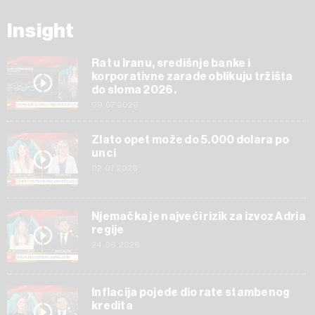
Insight
Rat u Iranu, središnje banke i
korporativne zarade oblikuju tržišta
do sloma 2026.
09.07.2026
Zlato opet može do 5.000 dolara po
unci
02.07.2026
Njemačka je najveći rizik za izvoz Adria
regije
24.06.2026
Inflacija pojede dio rate stambenog
kredita