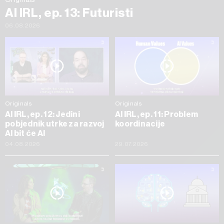
AI IRL, ep. 13: Futuristi
06.08.2026
Originals
Originals
AI IRL, ep. 12: Jedini
AI IRL, ep. 11: Problem
pobjednik utrke za razvoj
koordinacije
AI bit će AI
04.08.2026
29.07.2026