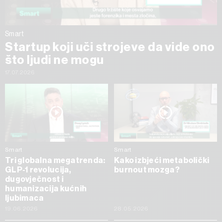
Smart
Startup koji uči strojeve da vide ono
što ljudi ne mogu
17.07.2026
Smart
Smart
Tri globalna megatrenda:
Kako izbjeći metabolički
GLP-1 revolucija,
burnout mozga?
dugovječnost i
humanizacija kućnih
ljubimaca
19.06.2026
28.05.2026