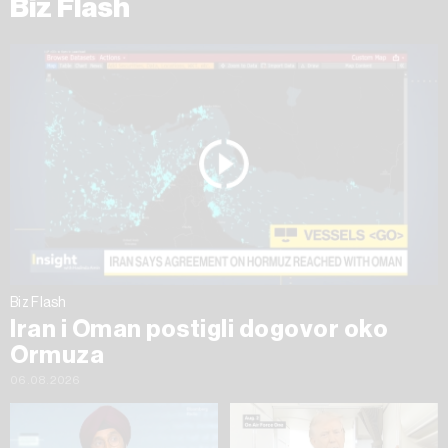
Biz Flash
Biz Flash
Iran i Oman postigli dogovor oko
Ormuza
06.08.2026