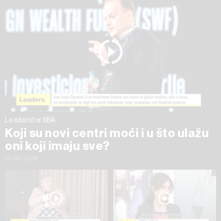
na „Prikaži detalje“. Privolu možete u bilo kojem trenutku
povući bez negativnih posljedica.
Leaders for BBA
Koji su novi centri moći i u što ulažu
oni koji imaju sve?
07.08.2026