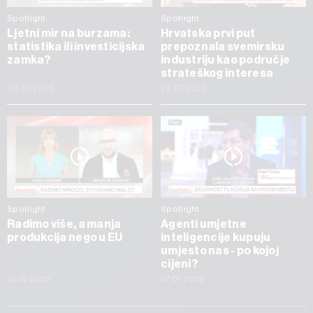
Spotlight
Spotlight
Ljetni mir na burzama:
Hrvatska prvi put
statistika ili investicijska
prepoznala svemirsku
zamka?
industriju kao područje
strateškog interesa
30.07.2026
29.07.2026
Spotlight
Spotlight
Radimo više, a manja
Agenti umjetne
produkcija nego u EU
inteligencije kupuju
umjesto nas - po kojoj
cijeni?
27.07.2026
27.07.2026