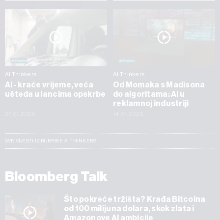
AI Thinkers
AI Thinkers
AI - kraće vrijeme, veća
Od Momaka s Madisona
ušteda u lancima opskrbe
do algoritama: AI u
reklamnoj industriji
27.01.2026
14.01.2026
SVE VIJESTI IZ RUBRIKE AI THINKERS
Bloomberg Talk
Što pokreće tržišta? Krađa Bitcoina
od 100 milijuna dolara, skok zlata i
Amazonove AI ambicije