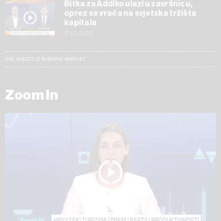
Bitka za Addiko ulazi u završnicu,
oprez se vraća na svjetska tržišta
kapitala
17.07.2026
SVE VIJESTI IZ RUBRIKE MARKET
Zoom In