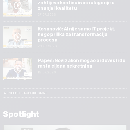
zahtijeva kontinuirano ulaganje u
znanje i kvalitetu
27.07.2026
Kosanović: AI nije samo IT projekt,
nego prilika za transformaciju
procesa
23.07.2026
Papeš: Novi zakon mogao bi dovesti do
rasta cijena nekretnina
15.07.2026
SVE VIJESTI IZ RUBRIKE START
Spotlight