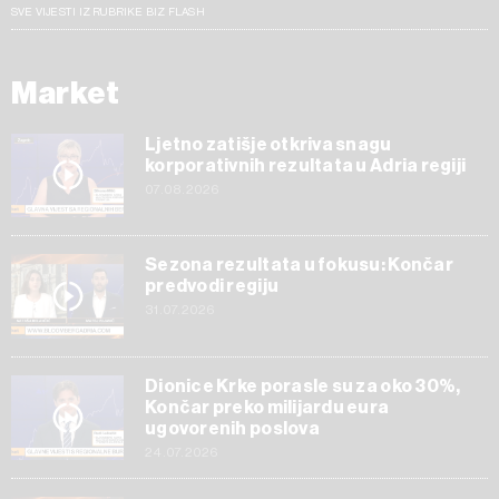
SVE VIJESTI IZ RUBRIKE BIZ FLASH
Market
Ljetno zatišje otkriva snagu
korporativnih rezultata u Adria regiji
07.08.2026
Sezona rezultata u fokusu: Končar
predvodi regiju
31.07.2026
Dionice Krke porasle su za oko 30%,
Končar preko milijardu eura
ugovorenih poslova
24.07.2026