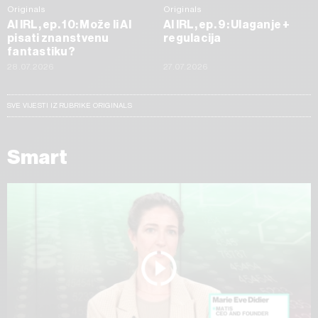
Originals
Originals
AI IRL, ep. 10: Može li AI
AI IRL, ep. 9: Ulaganje +
pisati znanstvenu
regulacija
fantastiku?
28.07.2026
27.07.2026
SVE VIJESTI IZ RUBRIKE ORIGINALS
Smart