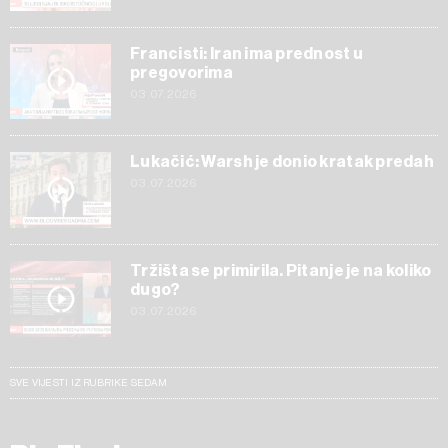
Francisti: Iran ima prednost u
pregovorima
03.07.2026
Lukačić: Warsh je donio kratak predah
03.07.2026
Tržišta se primirila. Pitanje je na koliko
dugo?
03.07.2026
SVE VIJESTI IZ RUBRIKE SEDAM