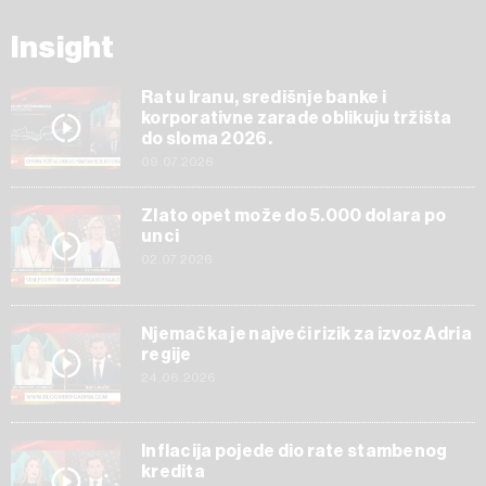
Insight
Rat u Iranu, središnje banke i
korporativne zarade oblikuju tržišta
do sloma 2026.
09.07.2026
Zlato opet može do 5.000 dolara po
unci
02.07.2026
Njemačka je najveći rizik za izvoz Adria
regije
24.06.2026
Inflacija pojede dio rate stambenog
kredita