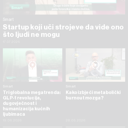
Smart
Startup koji uči strojeve da vide ono
što ljudi ne mogu
17.07.2026
Smart
Smart
Tri globalna megatrenda:
Kako izbjeći metabolički
GLP-1 revolucija,
burnout mozga?
dugovječnost i
humanizacija kućnih
ljubimaca
19.06.2026
28.05.2026