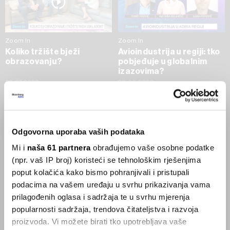
Zoom In
Zoom In
Koliko tržište bježi
Avioindustrija u regiji: tko
obrazovanju?
pobjeđuje u globalnim
izazovima?
02.07.2026
23.06.2026
SVE VIJESTI IZ RUBRIKE ZOOM IN
Odgovorna uporaba vaših podataka
Businessweek Adria
Mi i
naša 61 partnera
obrađujemo vaše osobne podatke
(npr. vaš IP broj) koristeći se tehnološkim rješenjima
Korisnici GLP-1 lijekova mršave,
poput kolačića kako bismo pohranjivali i pristupali
ekonomija se deblja
podacima na vašem uređaju u svrhu prikazivanja vama
29.01.2026
prilagođenih oglasa i sadržaja te u svrhu mjerenja
popularnosti sadržaja, trendova čitateljstva i razvoja
proizvoda. Vi možete birati tko upotrebljava vaše
Visok trošak selidbe kompanija iz Kine