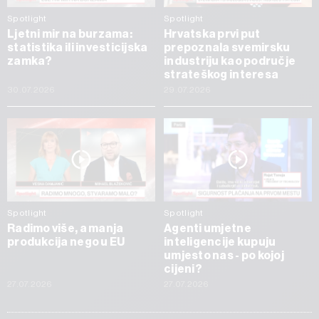
Spotlight
Spotlight
Ljetni mir na burzama:
Hrvatska prvi put
statistika ili investicijska
prepoznala svemirsku
zamka?
industriju kao područje
strateškog interesa
30.07.2026
29.07.2026
Spotlight
Spotlight
Radimo više, a manja
Agenti umjetne
produkcija nego u EU
inteligencije kupuju
umjesto nas - po kojoj
cijeni?
27.07.2026
27.07.2026