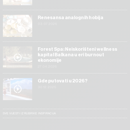
Renesansa analognih hobija
03.07.2026
Forest Spa: Neiskorišteni wellness
kapital Balkana u eri burnout
ekonomije
27.04.2026
Gde putovati u 2026?
30.12.2025
SVE VIJESTI IZ RUBRIKE INSPIRACIJA