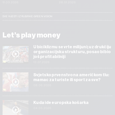
11.03.2026
28.01.2026
SVE VIJESTI IZ RUBRIKE GREEN VISION
Let’s play money
U biciklizmu se vrte milijuni; uz drukčiju
organizacijsku strukturu, posao bi bio
još profitabilniji
13.07.2026
Svjetsko prvenstvo na američkom tlu:
mamac za turiste ili sport za sve?
08.06.2026
Kuda ide europska košarka
04.05.2026