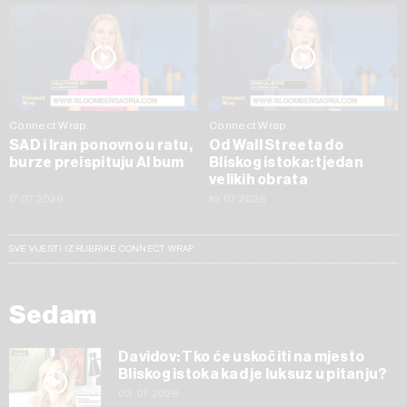
Connect Wrap
Connect Wrap
SAD i Iran ponovno u ratu,
Od Wall Streeta do
burze preispituju AI bum
Bliskog istoka: tjedan
velikih obrata
17.07.2026
10.07.2026
SVE VIJESTI IZ RUBRIKE CONNECT WRAP
Sedam
Davidov: Tko će uskočiti na mjesto
Bliskog istoka kad je luksuz u pitanju?
03.07.2026