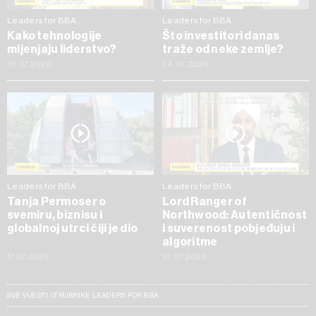
Leaders for BBA
Leaders for BBA
Kako tehnologije
Što investitori danas
mijenjaju liderstvo?
traže od neke zemlje?
31.07.2026
24.07.2026
Leaders for BBA
Leaders for BBA
Tanja Permoser o
Lord Ranger of
svemiru, biznisu i
Northwood: Autentičnost
globalnoj utrci čiji je dio
i suverenost pobjeđuju i
algoritme
17.07.2026
10.07.2026
SVE VIJESTI IZ RUBRIKE LEADERS FOR BBA