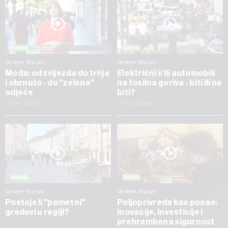
Green Vision
Green Vision
Moda: od zvijezda do trnja
Električni i/ili automobili
i obrnuto - do "zelene"
na fosilna goriva - biti ili ne
odjeće
biti?
13.05.2026
08.04.2026
Green Vision
Green Vision
Postoje li "pametni"
Poljoprivreda kao posao:
gradovi u regiji?
inovacije, investicije i
prehrambena sigurnost