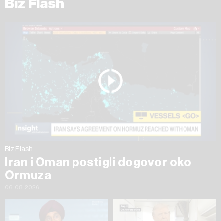
Biz Flash
Biz Flash
Iran i Oman postigli dogovor oko
Ormuza
06.08.2026