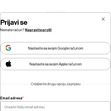
Prijavi se
Nemate račun?
Napravite profil
Prijava
Pretplata
Nastavite sa svojim Google računom
Nastavite sa svojim Apple računom
Morate biti pretplatnik da biste
gledali video sadržaj.
Odaberite drugu opciju za prijavu
Pretplatite se
Email adresa
*