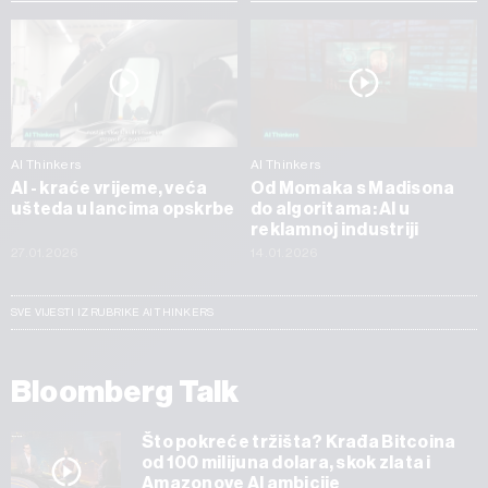
AI Thinkers
AI Thinkers
AI - kraće vrijeme, veća
Od Momaka s Madisona
ušteda u lancima opskrbe
do algoritama: AI u
reklamnoj industriji
27.01.2026
14.01.2026
SVE VIJESTI IZ RUBRIKE AI THINKERS
Bloomberg Talk
Što pokreće tržišta? Krađa Bitcoina
od 100 milijuna dolara, skok zlata i
Amazonove AI ambicije