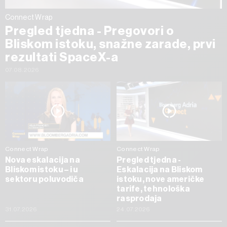
Connect Wrap
Pregled tjedna - Pregovori o
Bliskom istoku, snažne zarade, prvi
rezultati SpaceX-a
07.08.2026
Connect Wrap
Connect Wrap
Nova eskalacija na
Pregled tjedna -
Bliskom istoku – i u
Eskalacija na Bliskom
sektoru poluvodiča
istoku, nove američke
tarife, tehnološka
rasprodaja
31.07.2026
24.07.2026