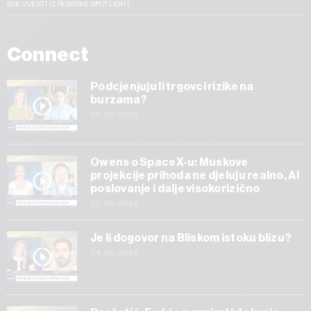
SVE VIJESTI IZ RUBRIKE SPOTLIGHT
Connect
Podcjenjuju li trgovci rizike na
burzama?
06.08.2026
Owens o SpaceX-u: Muskove
projekcije prihoda ne djeluju realno, AI
poslovanje i dalje visokorizično
05.08.2026
Je li dogovor na Bliskom istoku blizu?
04.08.2026