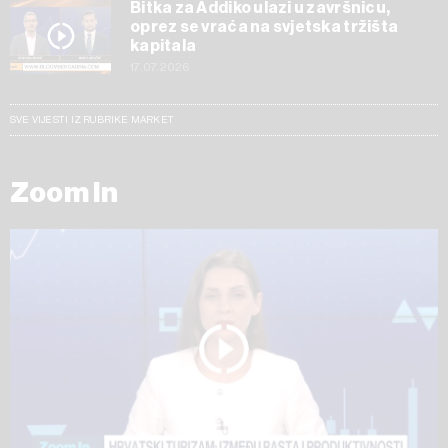
Bitka za Addiko ulazi u završnicu,
oprez se vraća na svjetska tržišta
kapitala
17.07.2026
SVE VIJESTI IZ RUBRIKE MARKET
Zoom In