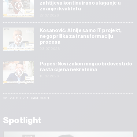
zahtijeva kontinuirano ulaganje u
znanje i kvalitetu
27.07.2026
Kosanović: AI nije samo IT projekt,
nego prilika za transformaciju
procesa
23.07.2026
Papeš: Novi zakon mogao bi dovesti do
rasta cijena nekretnina
15.07.2026
SVE VIJESTI IZ RUBRIKE START
Spotlight