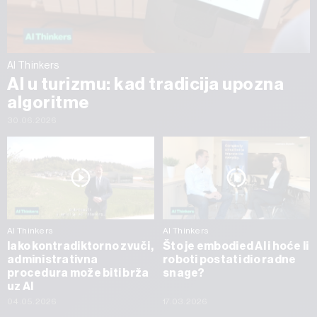
AI Thinkers
AI u turizmu: kad tradicija upozna
algoritme
30.06.2026
AI Thinkers
AI Thinkers
Iako kontradiktorno zvuči,
Što je embodied AI i hoće li
administrativna
roboti postati dio radne
procedura može biti brža
snage?
uz AI
04.05.2026
17.03.2026