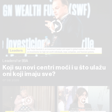
na „Prikaži detalje“. Privolu možete u bilo kojem trenutku
povući bez negativnih posljedica.
Leaders for BBA
Koji su novi centri moći i u što ulažu
oni koji imaju sve?
07.08.2026