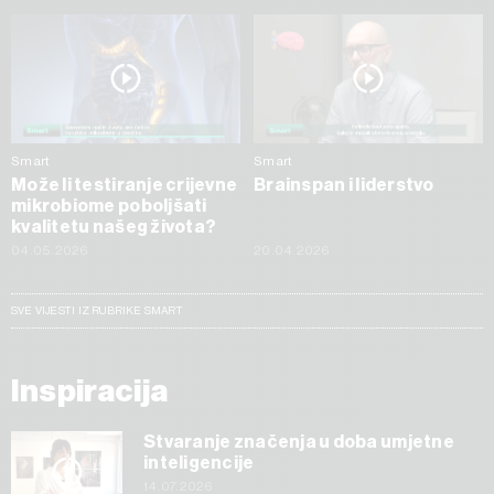
Smart
Smart
Može li testiranje crijevne
Brainspan i liderstvo
mikrobiome poboljšati
kvalitetu našeg života?
04.05.2026
20.04.2026
SVE VIJESTI IZ RUBRIKE SMART
Inspiracija
Stvaranje značenja u doba umjetne
inteligencije
14.07.2026