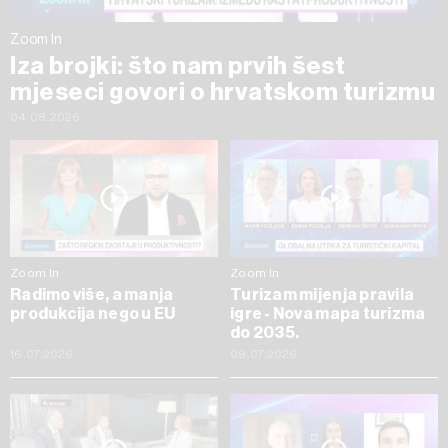
Zoom In
Iza brojki: što nam prvih šest
mjeseci govori o hrvatskom turizmu
04.08.2026
Zoom In
Zoom In
Radimo više, a manja
Turizam mijenja pravila
produkcija nego u EU
igre - Nova mapa turizma
do 2035.
16.07.2026
09.07.2026