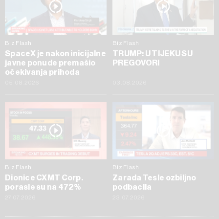
Biz Flash
Biz Flash
SpaceX je nakon inicijalne
TRUMP: U TIJEKU SU
javne ponude premašio
PREGOVORI
očekivanja prihoda
05.08.2026
03.08.2026
Biz Flash
Biz Flash
Dionice CXMT Corp.
Zarada Tesle ozbiljno
porasle su na 472%
podbacila
27.07.2026
23.07.2026