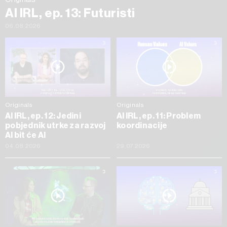
AI IRL, ep. 13: Futuristi
06.08.2026
Originals
Originals
AI IRL, ep. 12: Jedini
AI IRL, ep. 11: Problem
pobjednik utrke za razvoj
koordinacije
AI bit će AI
04.08.2026
29.07.2026