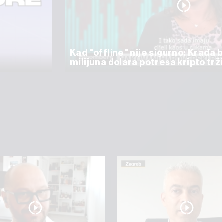
Kad "offline" nije sigurno: Krađa 
milijuna dolara potresa kripto trž