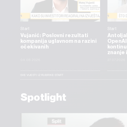
Start
Start
Vujanić: Poslovni rezultati
Antolja
kompanija uglavnom na razini
OpenAI
očekivanih
kontinu
znanje 
04.08.2026
27.07.2026
SVE VIJESTI IZ RUBRIKE START
Spotlight