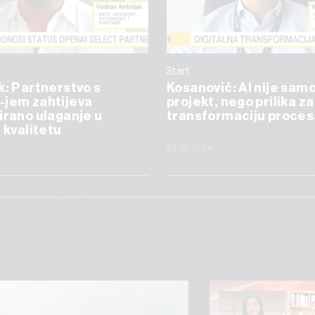
Start
k: Partnerstvo s
Kosanović: AI nije samo
-jem zahtijeva
projekt, nego prilika za
irano ulaganje u
transformaciju proces
i kvalitetu
23.07.2026