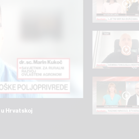
 u Hrvatskoj