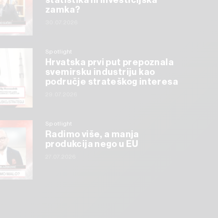
statistika ili investicijska
zamka?
30.07.2026
Spotlight
Hrvatska prvi put prepoznala
svemirsku industriju kao
područje strateškog interesa
29.07.2026
Spotlight
Radimo više, a manja
produkcija nego u EU
27.07.2026