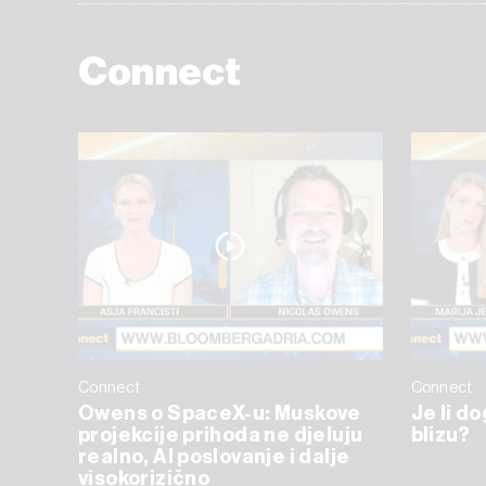
Connect
Connect
Connect
Owens o SpaceX-u: Muskove
Je li d
projekcije prihoda ne djeluju
blizu?
realno, AI poslovanje i dalje
visokorizično