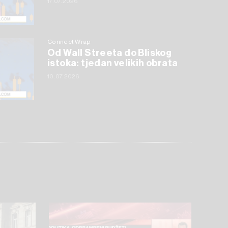
17.07.2026
Connect Wrap
Od Wall Streeta do Bliskog
istoka: tjedan velikih obrata
10.07.2026