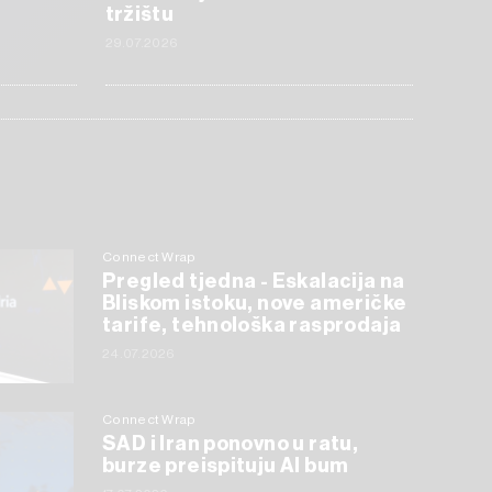
tržištu
29.07.2026
Connect Wrap
Pregled tjedna - Eskalacija na
Bliskom istoku, nove američke
tarife, tehnološka rasprodaja
24.07.2026
Connect Wrap
SAD i Iran ponovno u ratu,
burze preispituju AI bum