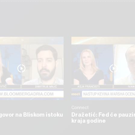
Connect
ogovor na Bliskom istoku
Dražetić: Fed će pauzi
kraja godine