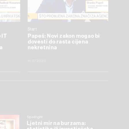
Start
 IT
Papeš: Novi zakon mogao bi
dovesti do rasta cijena
a
nekretnina
15.07.2026
Spotlight
Ljetni mir na burzama: