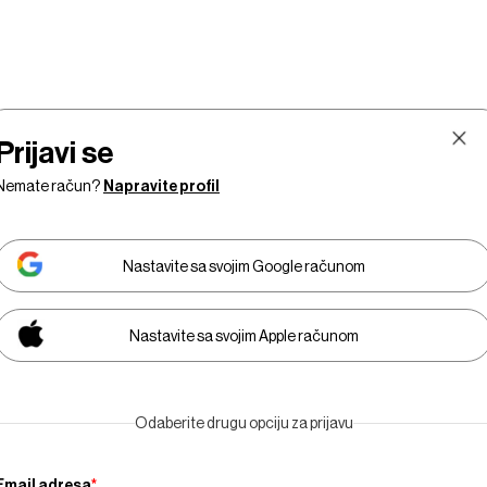
Prijavi se
Nemate račun?
Napravite profil
Nastavite sa svojim Google računom
Nastavite sa svojim Apple računom
Tržišta
Prestiž
Tehnologija
Businessweek Adria
Odaberite drugu opciju za prijavu
Email adresa
*