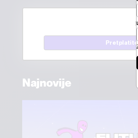
M
Pretplatite
Najnovije