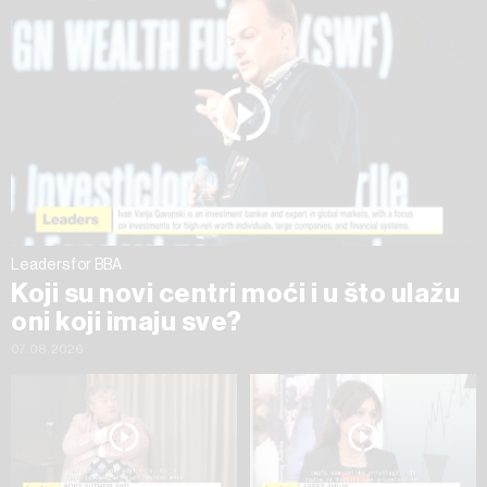
na „Prikaži detalje“. Privolu možete u bilo kojem trenutku
povući bez negativnih posljedica.
Leaders for BBA
Koji su novi centri moći i u što ulažu
oni koji imaju sve?
07.08.2026