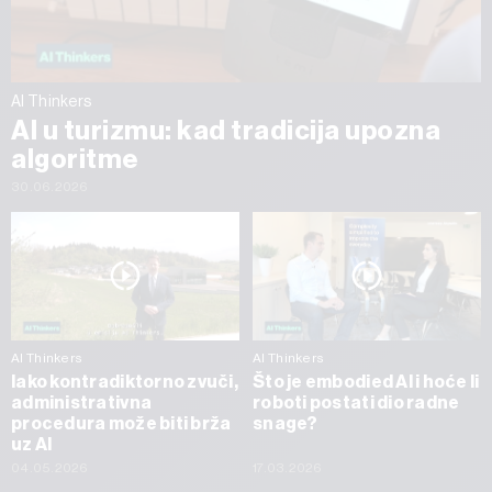
AI Thinkers
AI u turizmu: kad tradicija upozna
algoritme
30.06.2026
AI Thinkers
AI Thinkers
Iako kontradiktorno zvuči,
Što je embodied AI i hoće li
administrativna
roboti postati dio radne
procedura može biti brža
snage?
uz AI
04.05.2026
17.03.2026