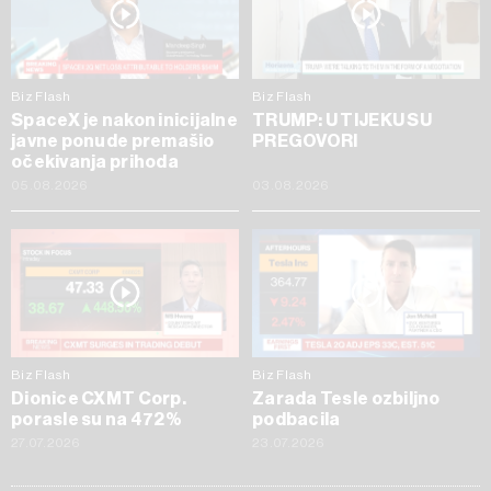
Biz Flash
Biz Flash
SpaceX je nakon inicijalne
TRUMP: U TIJEKU SU
javne ponude premašio
PREGOVORI
očekivanja prihoda
05.08.2026
03.08.2026
Biz Flash
Biz Flash
Dionice CXMT Corp.
Zarada Tesle ozbiljno
porasle su na 472%
podbacila
27.07.2026
23.07.2026