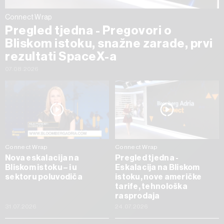
Connect Wrap
Pregled tjedna - Pregovori o
Bliskom istoku, snažne zarade, prvi
rezultati SpaceX-a
07.08.2026
Connect Wrap
Connect Wrap
Nova eskalacija na
Pregled tjedna -
Bliskom istoku – i u
Eskalacija na Bliskom
sektoru poluvodiča
istoku, nove američke
tarife, tehnološka
rasprodaja
31.07.2026
24.07.2026