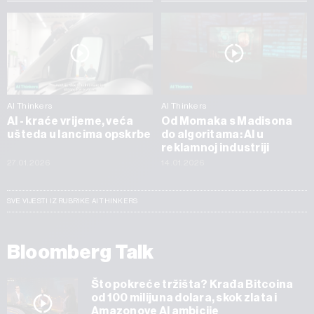
AI Thinkers
AI Thinkers
AI - kraće vrijeme, veća
Od Momaka s Madisona
ušteda u lancima opskrbe
do algoritama: AI u
reklamnoj industriji
27.01.2026
14.01.2026
SVE VIJESTI IZ RUBRIKE AI THINKERS
Bloomberg Talk
Što pokreće tržišta? Krađa Bitcoina
od 100 milijuna dolara, skok zlata i
Amazonove AI ambicije