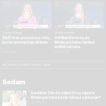
Connect Wrap
Connect Wrap
SAD i Iran ponovno u ratu,
Od Wall Streeta do
burze preispituju AI bum
Bliskog istoka: tjedan
velikih obrata
17.07.2026
10.07.2026
SVE VIJESTI IZ RUBRIKE CONNECT WRAP
Sedam
Davidov: Tko će uskočiti na mjesto
Bliskog istoka kad je luksuz u pitanju?
03.07.2026