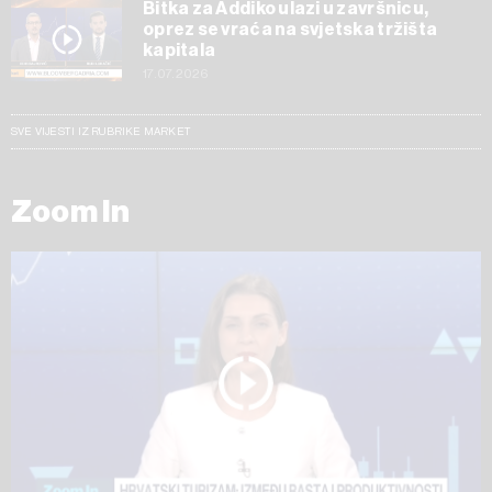
Bitka za Addiko ulazi u završnicu,
oprez se vraća na svjetska tržišta
kapitala
17.07.2026
SVE VIJESTI IZ RUBRIKE MARKET
Zoom In