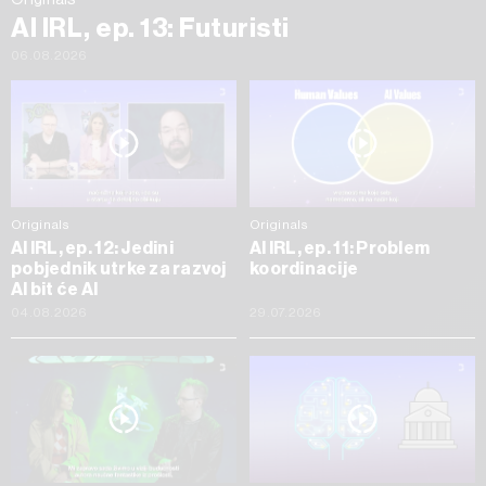
AI IRL, ep. 13: Futuristi
06.08.2026
Originals
Originals
AI IRL, ep. 12: Jedini
AI IRL, ep. 11: Problem
pobjednik utrke za razvoj
koordinacije
AI bit će AI
04.08.2026
29.07.2026