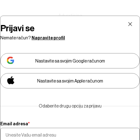
Prijavi se
Nemate račun?
Napravite profil
Prijava
Pretplata
Nastavite sa svojim Google računom
Nastavite sa svojim Apple računom
Morate biti pretplatnik da biste
gledali video sadržaj.
Odaberite drugu opciju za prijavu
Pretplatite se
Email adresa
*