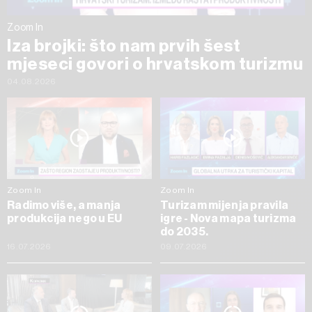
Zoom In
Iza brojki: što nam prvih šest
mjeseci govori o hrvatskom turizmu
04.08.2026
Zoom In
Zoom In
Radimo više, a manja
Turizam mijenja pravila
produkcija nego u EU
igre - Nova mapa turizma
do 2035.
16.07.2026
09.07.2026