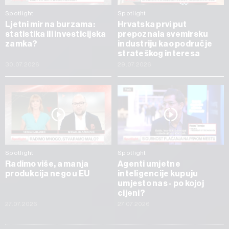
Spotlight
Spotlight
Ljetni mir na burzama:
Hrvatska prvi put
statistika ili investicijska
prepoznala svemirsku
zamka?
industriju kao područje
strateškog interesa
30.07.2026
29.07.2026
Spotlight
Spotlight
Radimo više, a manja
Agenti umjetne
produkcija nego u EU
inteligencije kupuju
umjesto nas - po kojoj
cijeni?
27.07.2026
27.07.2026