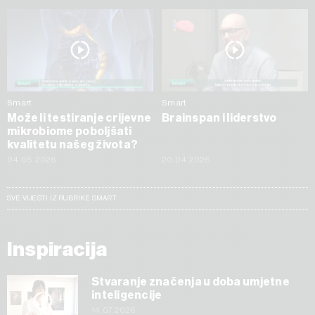
Smart
Smart
Može li testiranje crijevne
Brainspan i liderstvo
mikrobiome poboljšati
kvalitetu našeg života?
04.05.2026
20.04.2026
SVE VIJESTI IZ RUBRIKE SMART
Inspiracija
Stvaranje značenja u doba umjetne
inteligencije
14.07.2026