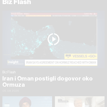
Biz Flash
Biz Flash
Iran i Oman postigli dogovor oko
Ormuza
06.08.2026