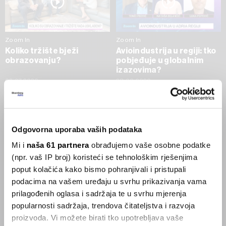
Zoom In
Zoom In
Koliko tržište bježi
Avioindustrija u regiji: tko
obrazovanju?
pobjeđuje u globalnim
izazovima?
02.07.2026
23.06.2026
SVE VIJESTI IZ RUBRIKE ZOOM IN
Odgovorna uporaba vaših podataka
Businessweek Adria
Mi i
naša 61 partnera
obrađujemo vaše osobne podatke
(npr. vaš IP broj) koristeći se tehnološkim rješenjima
Korisnici GLP-1 lijekova mršave,
poput kolačića kako bismo pohranjivali i pristupali
ekonomija se deblja
podacima na vašem uređaju u svrhu prikazivanja vama
29.01.2026
prilagođenih oglasa i sadržaja te u svrhu mjerenja
popularnosti sadržaja, trendova čitateljstva i razvoja
proizvoda. Vi možete birati tko upotrebljava vaše
Visok trošak selidbe kompanija iz Kine