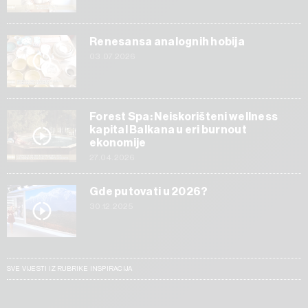
Renesansa analognih hobija
03.07.2026
Forest Spa: Neiskorišteni wellness
kapital Balkana u eri burnout
ekonomije
27.04.2026
Gde putovati u 2026?
30.12.2025
SVE VIJESTI IZ RUBRIKE INSPIRACIJA