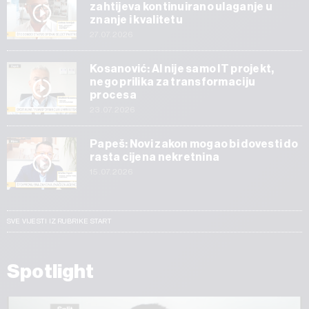
zahtijeva kontinuirano ulaganje u
znanje i kvalitetu
27.07.2026
Kosanović: AI nije samo IT projekt,
nego prilika za transformaciju
procesa
23.07.2026
Papeš: Novi zakon mogao bi dovesti do
rasta cijena nekretnina
15.07.2026
SVE VIJESTI IZ RUBRIKE START
Spotlight