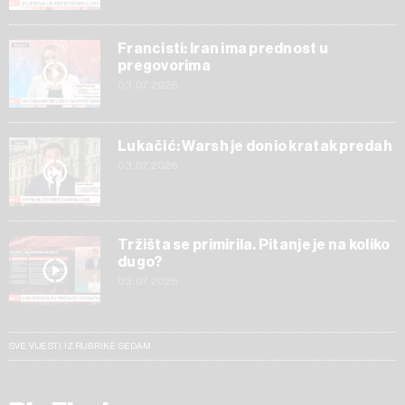
Francisti: Iran ima prednost u
pregovorima
03.07.2026
Lukačić: Warsh je donio kratak predah
03.07.2026
Tržišta se primirila. Pitanje je na koliko
dugo?
03.07.2026
SVE VIJESTI IZ RUBRIKE SEDAM