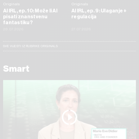
Originals
Originals
AI IRL, ep. 10: Može li AI
AI IRL, ep. 9: Ulaganje +
pisati znanstvenu
regulacija
fantastiku?
28.07.2026
27.07.2026
SVE VIJESTI IZ RUBRIKE ORIGINALS
Smart