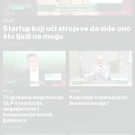
Smart
Startup koji uči strojeve da vide ono
što ljudi ne mogu
17.07.2026
Smart
Smart
Tri globalna megatrenda:
Kako izbjeći metabolički
GLP-1 revolucija,
burnout mozga?
dugovječnost i
humanizacija kućnih
ljubimaca
19.06.2026
28.05.2026