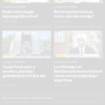
Leaders for BBA
Leaders for BBA
Kako tehnologije
Što investitori danas
mijenjaju liderstvo?
traže od neke zemlje?
31.07.2026
24.07.2026
Leaders for BBA
Leaders for BBA
Tanja Permoser o
Lord Ranger of
svemiru, biznisu i
Northwood: Autentičnost
globalnoj utrci čiji je dio
i suverenost pobjeđuju i
algoritme
17.07.2026
10.07.2026
SVE VIJESTI IZ RUBRIKE LEADERS FOR BBA