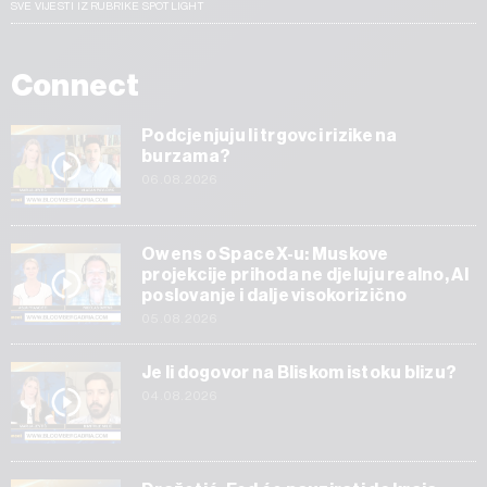
SVE VIJESTI IZ RUBRIKE SPOTLIGHT
Connect
Podcjenjuju li trgovci rizike na
burzama?
06.08.2026
Owens o SpaceX-u: Muskove
projekcije prihoda ne djeluju realno, AI
poslovanje i dalje visokorizično
05.08.2026
Je li dogovor na Bliskom istoku blizu?
04.08.2026