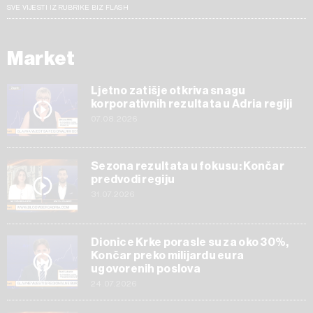
SVE VIJESTI IZ RUBRIKE BIZ FLASH
Market
Ljetno zatišje otkriva snagu
korporativnih rezultata u Adria regiji
07.08.2026
Sezona rezultata u fokusu: Končar
predvodi regiju
31.07.2026
Dionice Krke porasle su za oko 30%,
Končar preko milijardu eura
ugovorenih poslova
24.07.2026