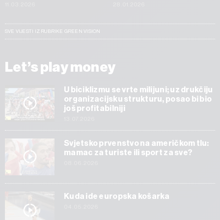
11.03.2026
28.01.2026
SVE VIJESTI IZ RUBRIKE GREEN VISION
Let’s play money
U biciklizmu se vrte milijuni; uz drukčiju
organizacijsku strukturu, posao bi bio
još profitabilniji
13.07.2026
Svjetsko prvenstvo na američkom tlu:
mamac za turiste ili sport za sve?
08.06.2026
Kuda ide europska košarka
04.05.2026