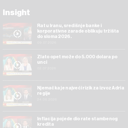
Insight
Rat u Iranu, središnje banke i
korporativne zarade oblikuju tržišta
do sloma 2026.
09.07.2026
Zlato opet može do 5.000 dolara po
unci
02.07.2026
Njemačka je najveći rizik za izvoz Adria
regije
24.06.2026
Inflacija pojede dio rate stambenog
kredita