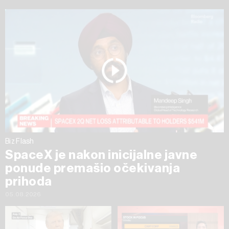
Biz Flash
SpaceX je nakon inicijalne javne
ponude premašio očekivanja
prihoda
05.08.2026