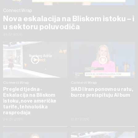
Connect Wrap
Nova eskalacija na Bliskom istoku – i
u sektoru poluvodiča
31.07.2026
Connect Wrap
Connect Wrap
Pregled tjedna -
SAD i Iran ponovno u ratu,
Eskalacija na Bliskom
burze preispituju AI bum
istoku, nove američke
tarife, tehnološka
rasprodaja
24.07.2026
17.07.2026