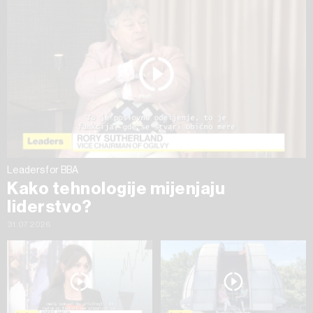
na „Prikaži detalje“. Privolu možete u bilo kojem trenutku
povući bez negativnih posljedica.
Leaders for BBA
Kako tehnologije mijenjaju
liderstvo?
31.07.2026