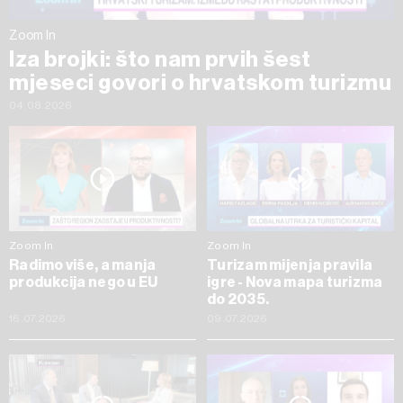
Zoom In
Iza brojki: što nam prvih šest
mjeseci govori o hrvatskom turizmu
04.08.2026
Zoom In
Zoom In
Radimo više, a manja
Turizam mijenja pravila
produkcija nego u EU
igre - Nova mapa turizma
do 2035.
16.07.2026
09.07.2026