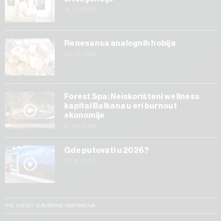
14.07.2026
Renesansa analognih hobija
03.07.2026
Forest Spa: Neiskorišteni wellness
kapital Balkana u eri burnout
ekonomije
27.04.2026
Gde putovati u 2026?
30.12.2025
SVE VIJESTI IZ RUBRIKE INSPIRACIJA