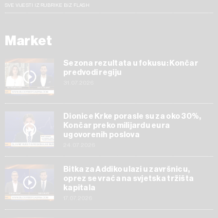
SVE VIJESTI IZ RUBRIKE BIZ FLASH
Market
Sezona rezultata u fokusu: Končar
predvodi regiju
31.07.2026
Dionice Krke porasle su za oko 30%,
Končar preko milijardu eura
ugovorenih poslova
24.07.2026
Bitka za Addiko ulazi u završnicu,
oprez se vraća na svjetska tržišta
kapitala
17.07.2026