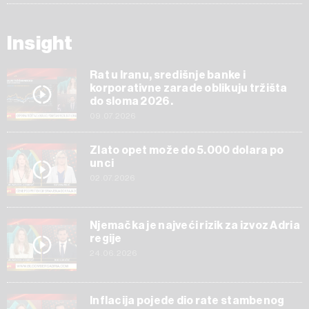
Insight
Rat u Iranu, središnje banke i
korporativne zarade oblikuju tržišta
do sloma 2026.
09.07.2026
Zlato opet može do 5.000 dolara po
unci
02.07.2026
Njemačka je najveći rizik za izvoz Adria
regije
24.06.2026
Inflacija pojede dio rate stambenog