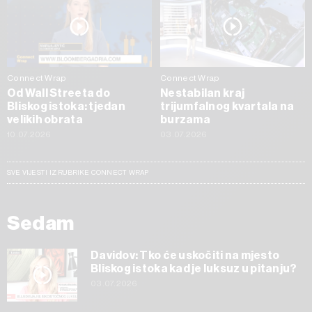
Connect Wrap
Connect Wrap
Od Wall Streeta do
Nestabilan kraj
Bliskog istoka: tjedan
trijumfalnog kvartala na
velikih obrata
burzama
10.07.2026
03.07.2026
SVE VIJESTI IZ RUBRIKE CONNECT WRAP
Sedam
Davidov: Tko će uskočiti na mjesto
Bliskog istoka kad je luksuz u pitanju?
03.07.2026