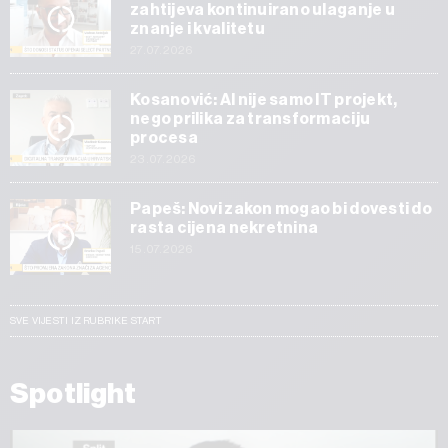
zahtijeva kontinuirano ulaganje u
znanje i kvalitetu
27.07.2026
Kosanović: AI nije samo IT projekt,
nego prilika za transformaciju
procesa
23.07.2026
Papeš: Novi zakon mogao bi dovesti do
rasta cijena nekretnina
15.07.2026
SVE VIJESTI IZ RUBRIKE START
Spotlight