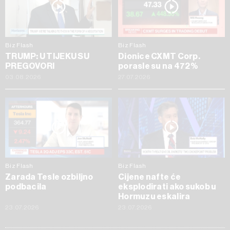
Biz Flash
Biz Flash
TRUMP: U TIJEKU SU
Dionice CXMT Corp.
PREGOVORI
porasle su na 472%
03.08.2026
27.07.2026
Biz Flash
Biz Flash
Zarada Tesle ozbiljno
Cijene nafte će
podbacila
eksplodirati ako sukob u
Hormuzu eskalira
23.07.2026
23.07.2026