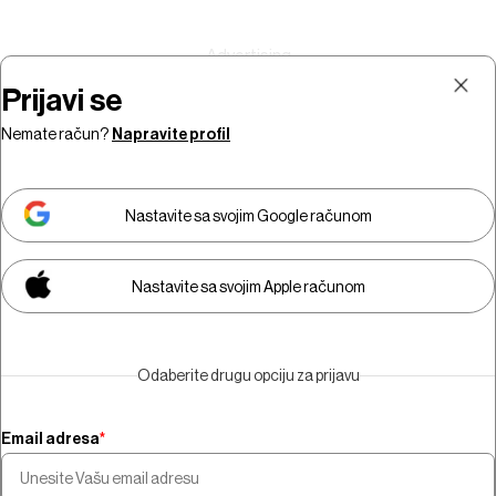
Prijavi se
Nemate račun?
Napravite profil
Prijava
Pretplata
Nastavite sa svojim Google računom
Nastavite sa svojim Apple računom
Morate biti pretplatnik da biste
gledali video sadržaj.
Odaberite drugu opciju za prijavu
Pretplatite se
Email adresa
*