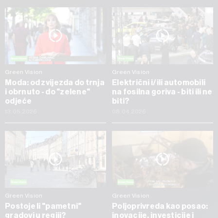
Green Vision
Green Vision
Moda: od zvijezda do trnja
Električni i/ili automobili
i obrnuto - do "zelene"
na fosilna goriva - biti ili ne
odjeće
biti?
13.05.2026
08.04.2026
Green Vision
Green Vision
Postoje li "pametni"
Poljoprivreda kao posao:
gradovi u regiji?
inovacije, investicije i