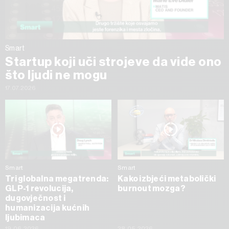
Smart
Startup koji uči strojeve da vide ono
što ljudi ne mogu
17.07.2026
Smart
Smart
Tri globalna megatrenda:
Kako izbjeći metabolički
GLP-1 revolucija,
burnout mozga?
dugovječnost i
humanizacija kućnih
ljubimaca
19.06.2026
28.05.2026