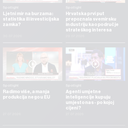
Spotlight
Spotlight
Ljetni mir na burzama:
Hrvatska prvi put
statistika ili investicijska
prepoznala svemirsku
zamka?
industriju kao područje
strateškog interesa
30.07.2026
29.07.2026
Spotlight
Spotlight
Radimo više, a manja
Agenti umjetne
produkcija nego u EU
inteligencije kupuju
umjesto nas - po kojoj
cijeni?
27.07.2026
27.07.2026