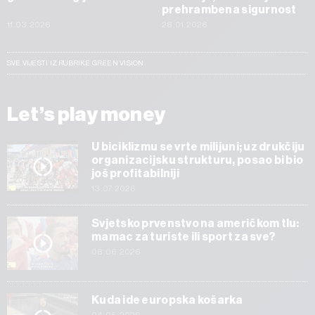
prehrambena sigurnost
11.03.2026
28.01.2026
SVE VIJESTI IZ RUBRIKE GREEN VISION
Let’s play money
U biciklizmu se vrte milijuni; uz drukčiju
organizacijsku strukturu, posao bi bio
još profitabilniji
13.07.2026
Svjetsko prvenstvo na američkom tlu:
mamac za turiste ili sport za sve?
08.06.2026
Kuda ide europska košarka
04.05.2026