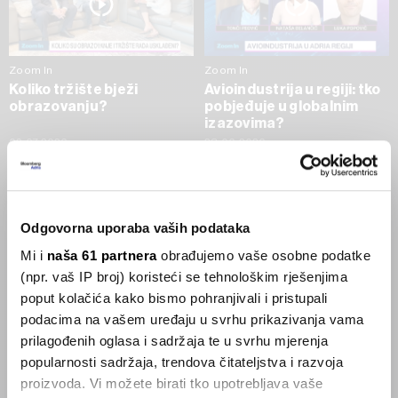
Zoom In
Zoom In
Koliko tržište bježi
Avioindustrija u regiji: tko
obrazovanju?
pobjeđuje u globalnim
izazovima?
02.07.2026
23.06.2026
SVE VIJESTI IZ RUBRIKE ZOOM IN
Odgovorna uporaba vaših podataka
Businessweek Adria
Mi i
naša 61 partnera
obrađujemo vaše osobne podatke
(npr. vaš IP broj) koristeći se tehnološkim rješenjima
Korisnici GLP-1 lijekova mršave,
poput kolačića kako bismo pohranjivali i pristupali
ekonomija se deblja
podacima na vašem uređaju u svrhu prikazivanja vama
29.01.2026
prilagođenih oglasa i sadržaja te u svrhu mjerenja
popularnosti sadržaja, trendova čitateljstva i razvoja
proizvoda. Vi možete birati tko upotrebljava vaše
Visok trošak selidbe kompanija iz Kine