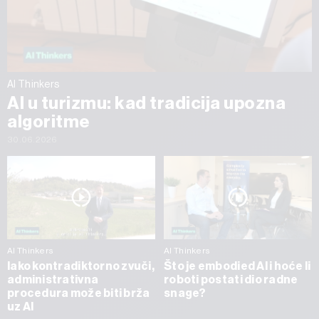
AI Thinkers
AI u turizmu: kad tradicija upozna
algoritme
30.06.2026
AI Thinkers
AI Thinkers
Iako kontradiktorno zvuči,
Što je embodied AI i hoće li
administrativna
roboti postati dio radne
procedura može biti brža
snage?
uz AI