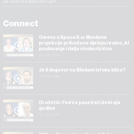
SVE VIJESTI IZ RUBRIKE SPOTLIGHT
Connect
Owens o SpaceX-u: Muskove
projekcije prihoda ne djeluju realno, AI
poslovanje i dalje visokorizično
05.08.2026
Je li dogovor na Bliskom istoku blizu?
04.08.2026
Dražetić: Fed će pauzirati do kraja
godine
30.07.2026