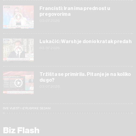
Francisti: Iran ima prednost u
pregovorima
03.07.2026
Lukačić: Warsh je donio kratak predah
03.07.2026
Tržišta se primirila. Pitanje je na koliko
dugo?
03.07.2026
SVE VIJESTI IZ RUBRIKE SEDAM
Biz Flash