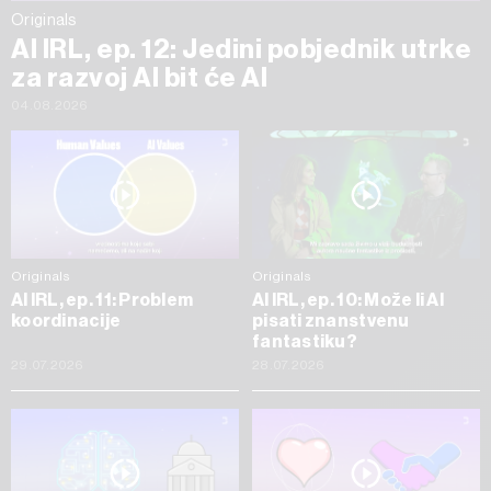
Originals
AI IRL, ep. 12: Jedini pobjednik utrke
za razvoj AI bit će AI
04.08.2026
Originals
Originals
AI IRL, ep. 11: Problem
AI IRL, ep. 10: Može li AI
koordinacije
pisati znanstvenu
fantastiku?
29.07.2026
28.07.2026