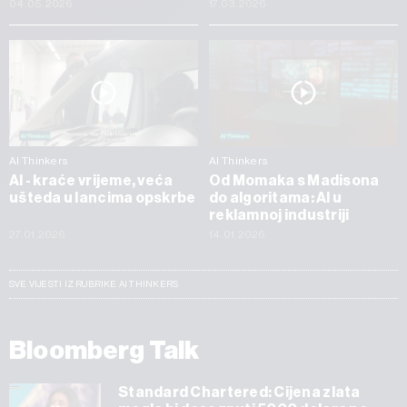
04.05.2026
17.03.2026
AI Thinkers
AI Thinkers
AI - kraće vrijeme, veća
Od Momaka s Madisona
ušteda u lancima opskrbe
do algoritama: AI u
reklamnoj industriji
27.01.2026
14.01.2026
SVE VIJESTI IZ RUBRIKE AI THINKERS
Bloomberg Talk
Standard Chartered: Cijena zlata