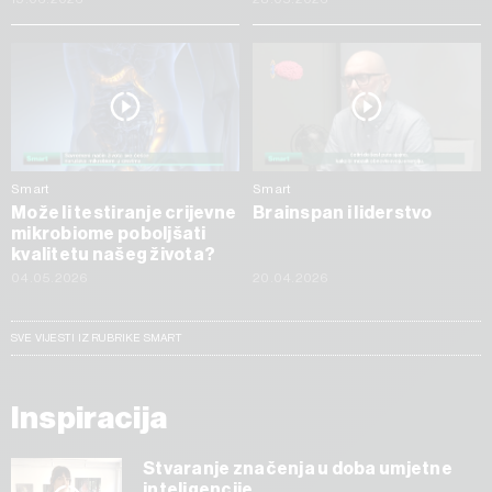
Smart
Smart
Može li testiranje crijevne
Brainspan i liderstvo
mikrobiome poboljšati
kvalitetu našeg života?
04.05.2026
20.04.2026
SVE VIJESTI IZ RUBRIKE SMART
Inspiracija
Stvaranje značenja u doba umjetne
inteligencije