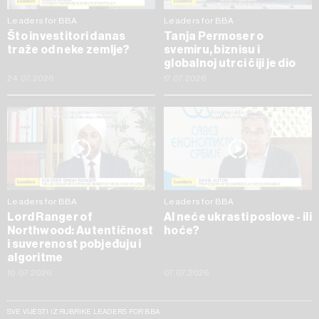
Leaders for BBA
Leaders for BBA
Što investitori danas
Tanja Permoser o
traže od neke zemlje?
svemiru, biznisu i
globalnoj utrci čiji je dio
24.07.2026
17.07.2026
Leaders for BBA
Leaders for BBA
Lord Ranger of
AI neće ukrasti poslove - ili
Northwood: Autentičnost
hoće?
i suverenost pobjeđuju i
algoritme
10.07.2026
07.07.2026
SVE VIJESTI IZ RUBRIKE LEADERS FOR BBA