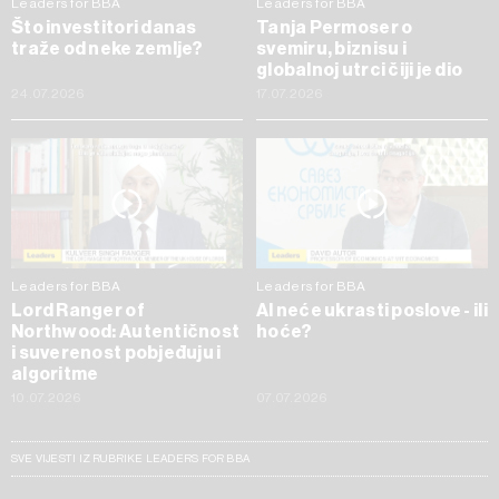
Leaders for BBA
Leaders for BBA
Što investitori danas
Tanja Permoser o
traže od neke zemlje?
svemiru, biznisu i
globalnoj utrci čiji je dio
24.07.2026
17.07.2026
Leaders for BBA
Leaders for BBA
Lord Ranger of
AI neće ukrasti poslove - ili
Northwood: Autentičnost
hoće?
i suverenost pobjeđuju i
algoritme
10.07.2026
07.07.2026
SVE VIJESTI IZ RUBRIKE LEADERS FOR BBA