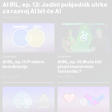
AI IRL, ep. 12: Jedini pobjednik utrke
za razvoj AI bit će AI
04.08.2026
Originals
Originals
AI IRL, ep. 11: Problem
AI IRL, ep. 10: Može li AI
koordinacije
pisati znanstvenu
fantastiku?
29.07.2026
28.07.2026