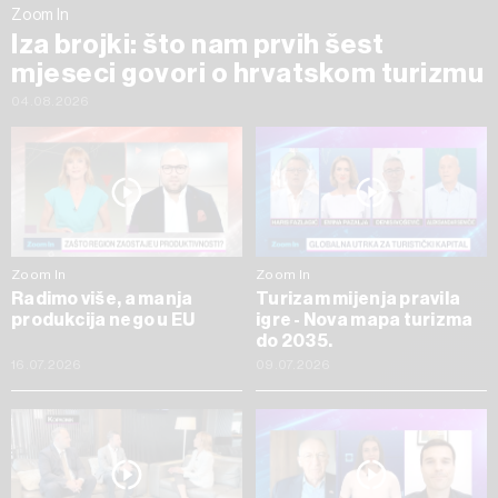
Zoom In
Iza brojki: što nam prvih šest
mjeseci govori o hrvatskom turizmu
04.08.2026
Zoom In
Zoom In
Radimo više, a manja
Turizam mijenja pravila
produkcija nego u EU
igre - Nova mapa turizma
do 2035.
16.07.2026
09.07.2026