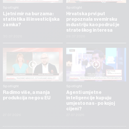
Spotlight
Spotlight
Ljetni mir na burzama:
Hrvatska prvi put
statistika ili investicijska
prepoznala svemirsku
zamka?
industriju kao područje
strateškog interesa
30.07.2026
29.07.2026
Spotlight
Spotlight
Radimo više, a manja
Agenti umjetne
produkcija nego u EU
inteligencije kupuju
umjesto nas - po kojoj
cijeni?
27.07.2026
27.07.2026