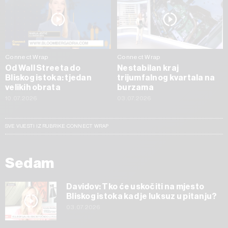
Connect Wrap
Connect Wrap
Od Wall Streeta do
Nestabilan kraj
Bliskog istoka: tjedan
trijumfalnog kvartala na
velikih obrata
burzama
10.07.2026
03.07.2026
SVE VIJESTI IZ RUBRIKE CONNECT WRAP
Sedam
Davidov: Tko će uskočiti na mjesto
Bliskog istoka kad je luksuz u pitanju?
03.07.2026