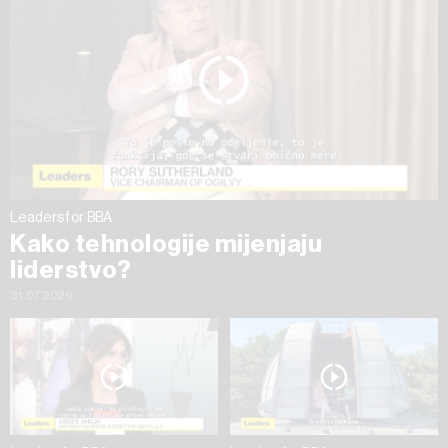
na „Prikaži detalje“. Privolu možete u bilo kojem trenutku
povući bez negativnih posljedica.
Leaders for BBA
Kako tehnologije mijenjaju
liderstvo?
31.07.2026