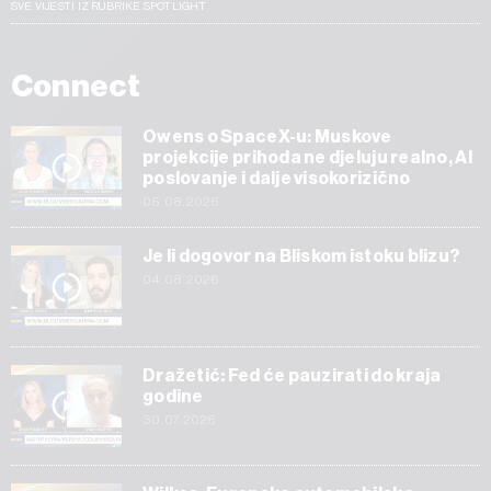
SVE VIJESTI IZ RUBRIKE SPOTLIGHT
Connect
Owens o SpaceX-u: Muskove
projekcije prihoda ne djeluju realno, AI
poslovanje i dalje visokorizično
05.08.2026
Je li dogovor na Bliskom istoku blizu?
04.08.2026
Dražetić: Fed će pauzirati do kraja
godine
30.07.2026