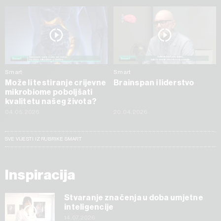
Smart
Smart
Može li testiranje crijevne
Brainspan i liderstvo
mikrobiome poboljšati
kvalitetu našeg života?
04.05.2026
20.04.2026
SVE VIJESTI IZ RUBRIKE SMART
Inspiracija
Stvaranje značenja u doba umjetne
inteligencije
14.07.2026