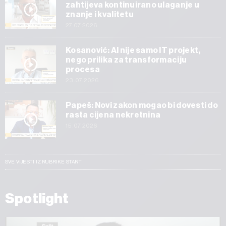
zahtijeva kontinuirano ulaganje u
znanje i kvalitetu
27.07.2026
Kosanović: AI nije samo IT projekt,
nego prilika za transformaciju
procesa
23.07.2026
Papeš: Novi zakon mogao bi dovesti do
rasta cijena nekretnina
15.07.2026
SVE VIJESTI IZ RUBRIKE START
Spotlight