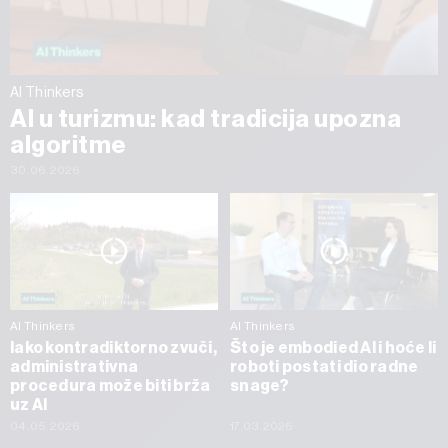
AI Thinkers
AI u turizmu: kad tradicija upozna
algoritme
30.06.2026
AI Thinkers
AI Thinkers
Iako kontradiktorno zvuči,
Što je embodied AI i hoće li
administrativna
roboti postati dio radne
procedura može biti brža
snage?
uz AI
04.05.2026
17.03.2026