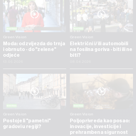
Green Vision
Green Vision
Moda: od zvijezda do trnja
Električni i/ili automobili
i obrnuto - do "zelene"
na fosilna goriva - biti ili ne
odjeće
biti?
13.05.2026
08.04.2026
Green Vision
Green Vision
Postoje li "pametni"
Poljoprivreda kao posao:
gradovi u regiji?
inovacije, investicije i
prehrambena sigurnost