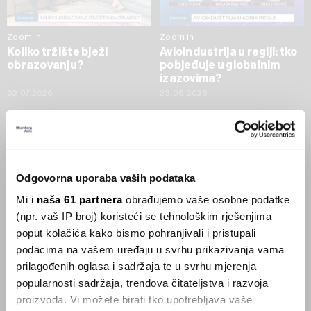
Zoom In
Zoom In
Koliko tržište bježi
Avioindustrija u regiji: tko
obrazovanju?
pobjeđuje u globalnim
izazovima?
02.07.2026
23.06.2026
SVE VIJESTI IZ RUBRIKE ZOOM IN
Businessweek Adria
Odgovorna uporaba vaših podataka
Mi i
naša 61 partnera
obrađujemo vaše osobne podatke
Korisnici GLP-1 lijekova mršave,
(npr. vaš IP broj) koristeći se tehnološkim rješenjima
ekonomija se deblja
poput kolačića kako bismo pohranjivali i pristupali
29.01.2026
podacima na vašem uređaju u svrhu prikazivanja vama
prilagođenih oglasa i sadržaja te u svrhu mjerenja
popularnosti sadržaja, trendova čitateljstva i razvoja
Visok trošak selidbe kompanija iz Kine
proizvoda. Vi možete birati tko upotrebljava vaše
05.12.2025