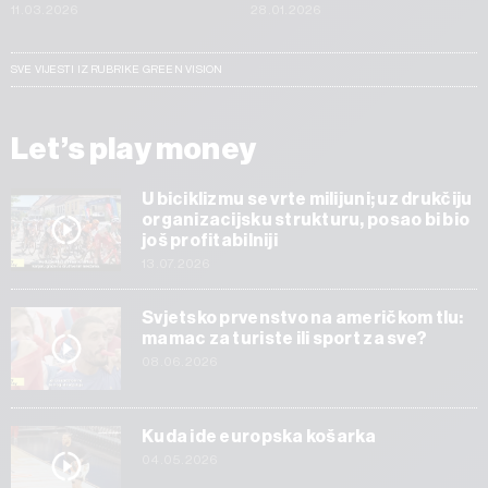
11.03.2026
28.01.2026
SVE VIJESTI IZ RUBRIKE GREEN VISION
Let’s play money
U biciklizmu se vrte milijuni; uz drukčiju
organizacijsku strukturu, posao bi bio
još profitabilniji
13.07.2026
Svjetsko prvenstvo na američkom tlu:
mamac za turiste ili sport za sve?
08.06.2026
Kuda ide europska košarka
04.05.2026