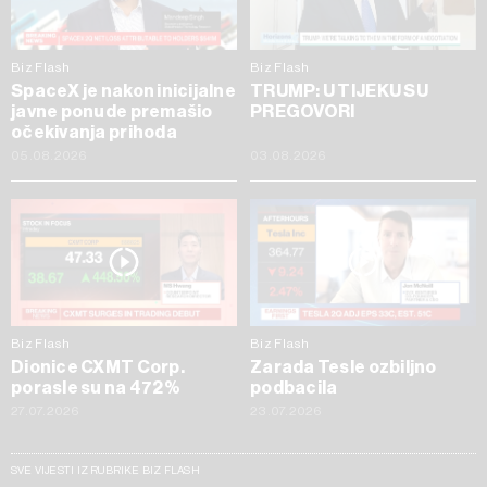
Biz Flash
Biz Flash
SpaceX je nakon inicijalne
TRUMP: U TIJEKU SU
javne ponude premašio
PREGOVORI
očekivanja prihoda
05.08.2026
03.08.2026
Biz Flash
Biz Flash
Dionice CXMT Corp.
Zarada Tesle ozbiljno
porasle su na 472%
podbacila
27.07.2026
23.07.2026
SVE VIJESTI IZ RUBRIKE BIZ FLASH