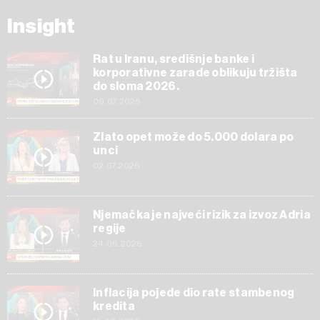
Insight
Rat u Iranu, središnje banke i
korporativne zarade oblikuju tržišta
do sloma 2026.
09.07.2026
Zlato opet može do 5.000 dolara po
unci
02.07.2026
Njemačka je najveći rizik za izvoz Adria
regije
24.06.2026
Inflacija pojede dio rate stambenog
kredita