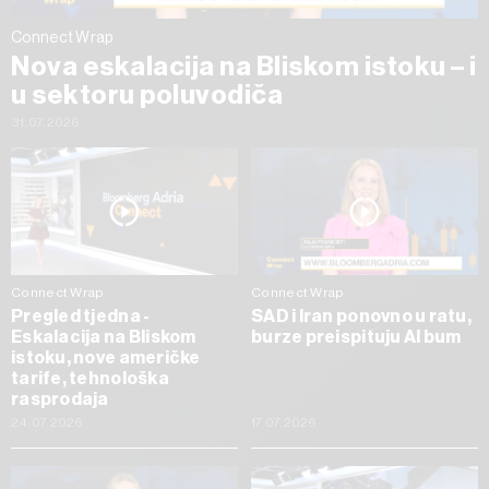
Connect Wrap
Nova eskalacija na Bliskom istoku – i
u sektoru poluvodiča
31.07.2026
Connect Wrap
Connect Wrap
Pregled tjedna -
SAD i Iran ponovno u ratu,
Eskalacija na Bliskom
burze preispituju AI bum
istoku, nove američke
tarife, tehnološka
rasprodaja
24.07.2026
17.07.2026