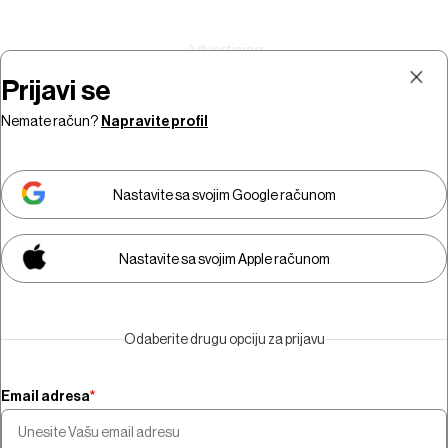
Prijavi se
Nemate račun?
Napravite profil
Prijava
Pretplata
Nastavite sa svojim Google računom
Nastavite sa svojim Apple računom
Morate biti pretplatnik da biste
gledali video sadržaj.
Odaberite drugu opciju za prijavu
Pretplatite se
Email adresa
*