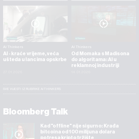
AI Thinkers
AI Thinkers
AI - kraće vrijeme, veća
Od Momaka s Madisona
ušteda u lancima opskrbe
do algoritama: AI u
reklamnoj industriji
27.01.2026
14.01.2026
SVE VIJESTI IZ RUBRIKE AI THINKERS
Bloomberg Talk
Kad "offline" nije sigurno: Krađa
bitcoina od 100 milijuna dolara
potresa kripto tržište