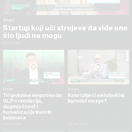
Smart
Startup koji uči strojeve da vide ono
što ljudi ne mogu
17.07.2026
Smart
Smart
Tri globalna megatrenda:
Kako izbjeći metabolički
GLP-1 revolucija,
burnout mozga?
dugovječnost i
humanizacija kućnih
ljubimaca
19.06.2026
28.05.2026