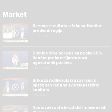
Market
Sezona rezultata u fokusu: Končar
predvodi regiju
31.07.2026
Dionice Krke porasle su za oko 30%,
Končar preko milijardu eura
ugovorenih poslova
24.07.2026
Bitka za Addiko ulazi u završnicu,
oprez se vraća na svjetska tržišta
kapitala
17.07.2026
Nastavak rasta hrvatskih i slovenskih