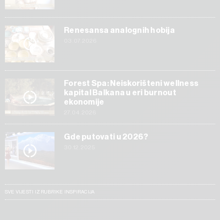
Renesansa analognih hobija
03.07.2026
Forest Spa: Neiskorišteni wellness
kapital Balkana u eri burnout
ekonomije
27.04.2026
Gde putovati u 2026?
30.12.2025
SVE VIJESTI IZ RUBRIKE INSPIRACIJA