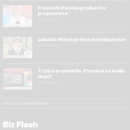
Francisti: Iran ima prednost u
pregovorima
03.07.2026
Lukačić: Warsh je donio kratak predah
03.07.2026
Tržišta se primirila. Pitanje je na koliko
dugo?
03.07.2026
SVE VIJESTI IZ RUBRIKE SEDAM
Biz Flash