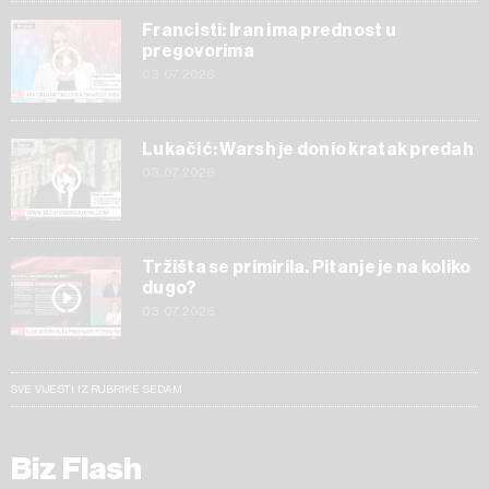
Francisti: Iran ima prednost u
pregovorima
03.07.2026
Lukačić: Warsh je donio kratak predah
03.07.2026
Tržišta se primirila. Pitanje je na koliko
dugo?
03.07.2026
SVE VIJESTI IZ RUBRIKE SEDAM
Biz Flash