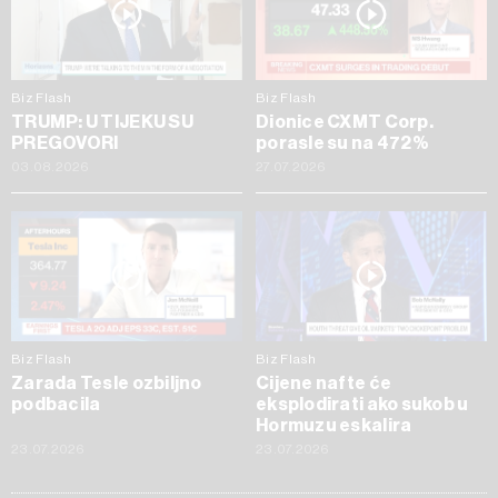
Biz Flash
Biz Flash
TRUMP: U TIJEKU SU
Dionice CXMT Corp.
PREGOVORI
porasle su na 472%
03.08.2026
27.07.2026
Biz Flash
Biz Flash
Zarada Tesle ozbiljno
Cijene nafte će
podbacila
eksplodirati ako sukob u
Hormuzu eskalira
23.07.2026
23.07.2026