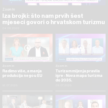
Zoom In
Iza brojki: što nam prvih šest
mjeseci govori o hrvatskom turizmu
04.08.2026
Zoom In
Zoom In
Radimo više, a manja
Turizam mijenja pravila
produkcija nego u EU
igre - Nova mapa turizma
do 2035.
16.07.2026
09.07.2026