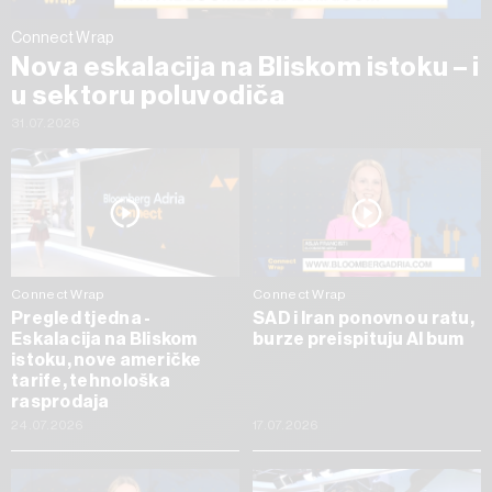
Connect Wrap
Nova eskalacija na Bliskom istoku – i
u sektoru poluvodiča
31.07.2026
Connect Wrap
Connect Wrap
Pregled tjedna -
SAD i Iran ponovno u ratu,
Eskalacija na Bliskom
burze preispituju AI bum
istoku, nove američke
tarife, tehnološka
rasprodaja
24.07.2026
17.07.2026