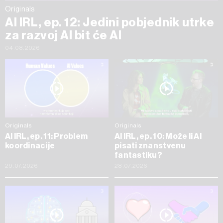
Originals
AI IRL, ep. 12: Jedini pobjednik utrke
za razvoj AI bit će AI
04.08.2026
Originals
Originals
AI IRL, ep. 11: Problem
AI IRL, ep. 10: Može li AI
koordinacije
pisati znanstvenu
fantastiku?
29.07.2026
28.07.2026