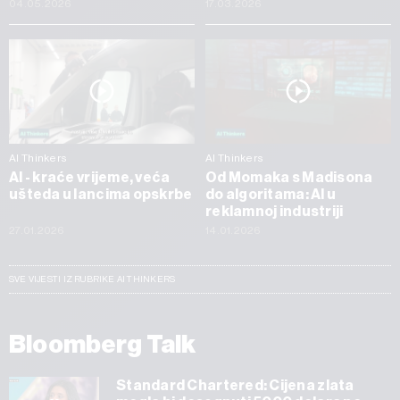
04.05.2026
17.03.2026
AI Thinkers
AI Thinkers
AI - kraće vrijeme, veća
Od Momaka s Madisona
ušteda u lancima opskrbe
do algoritama: AI u
reklamnoj industriji
27.01.2026
14.01.2026
SVE VIJESTI IZ RUBRIKE AI THINKERS
Bloomberg Talk
Standard Chartered: Cijena zlata