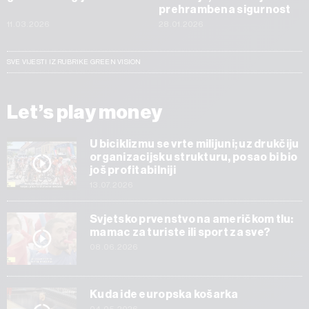
prehrambena sigurnost
11.03.2026
28.01.2026
SVE VIJESTI IZ RUBRIKE GREEN VISION
Let’s play money
U biciklizmu se vrte milijuni; uz drukčiju
organizacijsku strukturu, posao bi bio
još profitabilniji
13.07.2026
Svjetsko prvenstvo na američkom tlu:
mamac za turiste ili sport za sve?
08.06.2026
Kuda ide europska košarka
04.05.2026