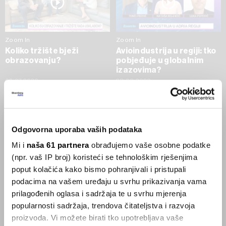
Zoom In
Zoom In
Koliko tržište bježi
Avioindustrija u regiji: tko
obrazovanju?
pobjeđuje u globalnim
izazovima?
02.07.2026
23.06.2026
SVE VIJESTI IZ RUBRIKE ZOOM IN
Odgovorna uporaba vaših podataka
Businessweek Adria
Mi i
naša 61 partnera
obrađujemo vaše osobne podatke
(npr. vaš IP broj) koristeći se tehnološkim rješenjima
Korisnici GLP-1 lijekova mršave,
poput kolačića kako bismo pohranjivali i pristupali
ekonomija se deblja
podacima na vašem uređaju u svrhu prikazivanja vama
29.01.2026
prilagođenih oglasa i sadržaja te u svrhu mjerenja
popularnosti sadržaja, trendova čitateljstva i razvoja
proizvoda. Vi možete birati tko upotrebljava vaše
Visok trošak selidbe kompanija iz Kine