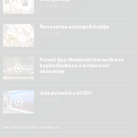
14.07.2026
Renesansa analognih hobija
03.07.2026
Forest Spa: Neiskorišteni wellness
kapital Balkana u eri burnout
ekonomije
27.04.2026
Gde putovati u 2026?
30.12.2025
SVE VIJESTI IZ RUBRIKE INSPIRACIJA