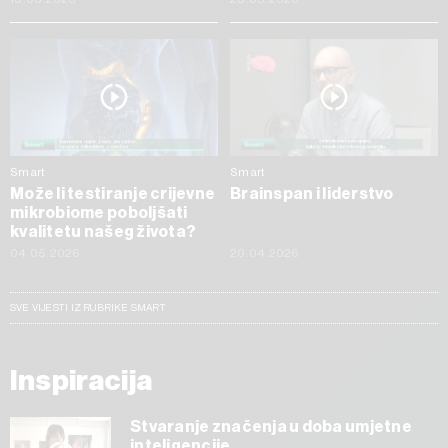
Smart
Smart
Može li testiranje crijevne
Brainspan i liderstvo
mikrobiome poboljšati
kvalitetu našeg života?
04.05.2026
20.04.2026
SVE VIJESTI IZ RUBRIKE SMART
Inspiracija
Stvaranje značenja u doba umjetne
inteligencije