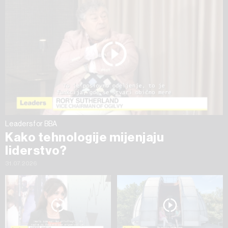
na „Prikaži detalje“. Privolu možete u bilo kojem trenutku
povući bez negativnih posljedica.
Leaders for BBA
Kako tehnologije mijenjaju
liderstvo?
31.07.2026