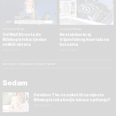
Connect Wrap
Connect Wrap
Od Wall Streeta do
Nestabilan kraj
Bliskog istoka: tjedan
trijumfalnog kvartala na
velikih obrata
burzama
10.07.2026
03.07.2026
SVE VIJESTI IZ RUBRIKE CONNECT WRAP
Sedam
Davidov: Tko će uskočiti na mjesto
Bliskog istoka kad je luksuz u pitanju?
03.07.2026