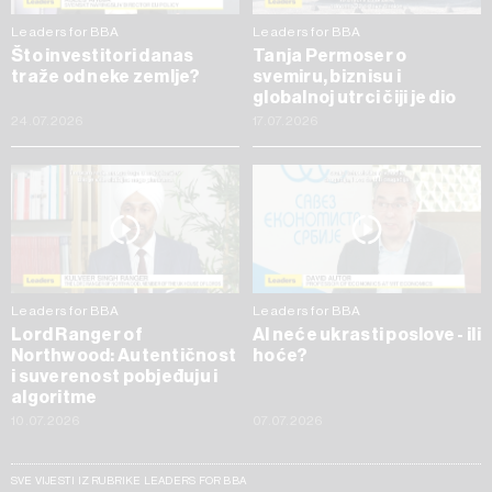
Leaders for BBA
Leaders for BBA
Što investitori danas
Tanja Permoser o
traže od neke zemlje?
svemiru, biznisu i
globalnoj utrci čiji je dio
24.07.2026
17.07.2026
Leaders for BBA
Leaders for BBA
Lord Ranger of
AI neće ukrasti poslove - ili
Northwood: Autentičnost
hoće?
i suverenost pobjeđuju i
algoritme
10.07.2026
07.07.2026
SVE VIJESTI IZ RUBRIKE LEADERS FOR BBA