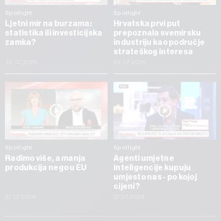
Spotlight
Spotlight
Ljetni mir na burzama:
Hrvatska prvi put
statistika ili investicijska
prepoznala svemirsku
zamka?
industriju kao područje
strateškog interesa
30.07.2026
29.07.2026
Spotlight
Spotlight
Radimo više, a manja
Agenti umjetne
produkcija nego u EU
inteligencije kupuju
umjesto nas - po kojoj
cijeni?
27.07.2026
27.07.2026