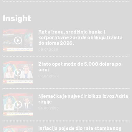
Insight
Rat u Iranu, središnje banke i
korporativne zarade oblikuju tržišta
do sloma 2026.
09.07.2026
Zlato opet može do 5.000 dolara po
unci
02.07.2026
Njemačka je najveći rizik za izvoz Adria
regije
24.06.2026
Inflacija pojede dio rate stambenog