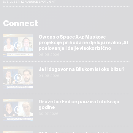
SVE VIJESTI IZ RUBRIKE SPOTLIGHT
Connect
Owens o SpaceX-u: Muskove
projekcije prihoda ne djeluju realno, AI
poslovanje i dalje visokorizično
05.08.2026
Je li dogovor na Bliskom istoku blizu?
04.08.2026
Dražetić: Fed će pauzirati do kraja
godine
30.07.2026