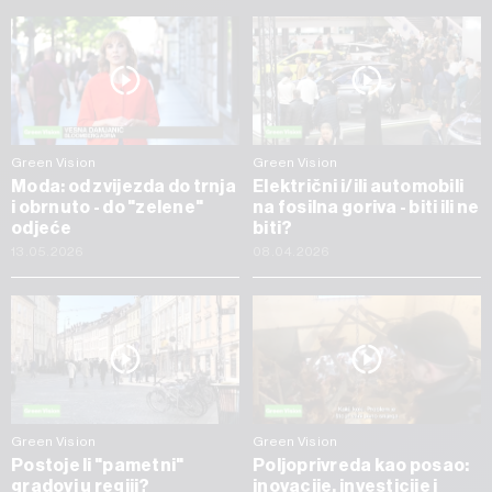
Green Vision
Green Vision
Moda: od zvijezda do trnja
Električni i/ili automobili
i obrnuto - do "zelene"
na fosilna goriva - biti ili ne
odjeće
biti?
13.05.2026
08.04.2026
Green Vision
Green Vision
Postoje li "pametni"
Poljoprivreda kao posao:
gradovi u regiji?
inovacije, investicije i