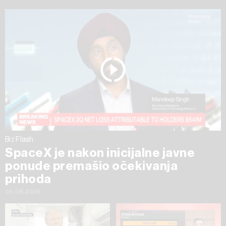
Biz Flash
SpaceX je nakon inicijalne javne
ponude premašio očekivanja
prihoda
05.08.2026