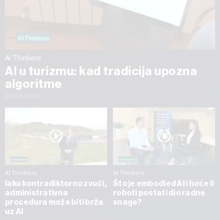
AI Thinkers
AI u turizmu: kad tradicija upozna
algoritme
30.06.2026
AI Thinkers
AI Thinkers
Iako kontradiktorno zvuči,
Što je embodied AI i hoće li
administrativna
roboti postati dio radne
procedura može biti brža
snage?
uz AI