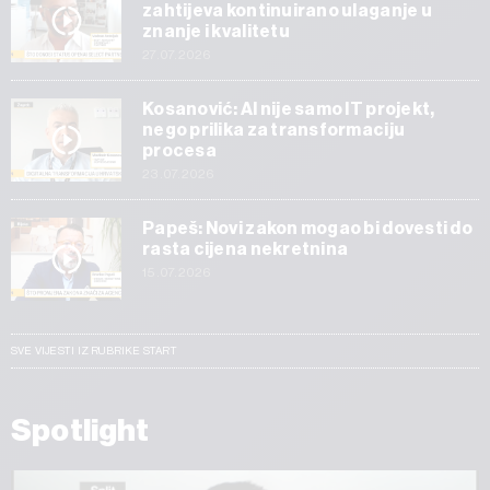
zahtijeva kontinuirano ulaganje u
znanje i kvalitetu
27.07.2026
Kosanović: AI nije samo IT projekt,
nego prilika za transformaciju
procesa
23.07.2026
Papeš: Novi zakon mogao bi dovesti do
rasta cijena nekretnina
15.07.2026
SVE VIJESTI IZ RUBRIKE START
Spotlight