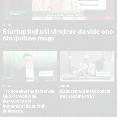
Smart
Startup koji uči strojeve da vide ono
što ljudi ne mogu
17.07.2026
Smart
Smart
Tri globalna megatrenda:
Kako izbjeći metabolički
GLP-1 revolucija,
burnout mozga?
dugovječnost i
humanizacija kućnih
ljubimaca
19.06.2026
28.05.2026