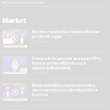
SVE VIJESTI IZ RUBRIKE BIZ FLASH
Market
Sezona rezultata u fokusu: Končar
predvodi regiju
31.07.2026
Dionice Krke porasle su za oko 30%,
Končar preko milijardu eura
ugovorenih poslova
24.07.2026
Bitka za Addiko ulazi u završnicu,
oprez se vraća na svjetska tržišta
kapitala
17.07.2026