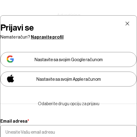
Prijavi se
Nemate račun?
Napravite profil
Prijava
Pretplata
Nastavite sa svojim Google računom
Nastavite sa svojim Apple računom
Morate biti pretplatnik da biste
gledali video sadržaj.
Odaberite drugu opciju za prijavu
Pretplatite se
Email adresa
*