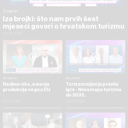
Zoom In
Iza brojki: što nam prvih šest
mjeseci govori o hrvatskom turizmu
04.08.2026
Zoom In
Zoom In
Radimo više, a manja
Turizam mijenja pravila
produkcija nego u EU
igre - Nova mapa turizma
do 2035.
16.07.2026
09.07.2026