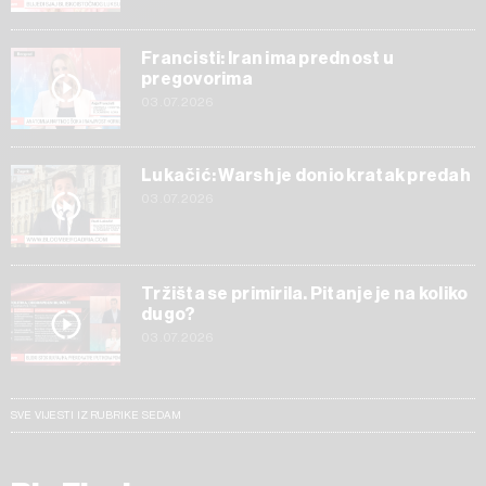
Francisti: Iran ima prednost u
pregovorima
03.07.2026
Lukačić: Warsh je donio kratak predah
03.07.2026
Tržišta se primirila. Pitanje je na koliko
dugo?
03.07.2026
SVE VIJESTI IZ RUBRIKE SEDAM