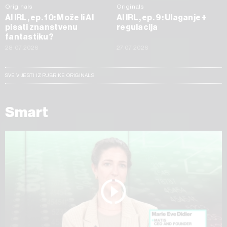
Originals
Originals
AI IRL, ep. 10: Može li AI
AI IRL, ep. 9: Ulaganje +
pisati znanstvenu
regulacija
fantastiku?
28.07.2026
27.07.2026
SVE VIJESTI IZ RUBRIKE ORIGINALS
Smart