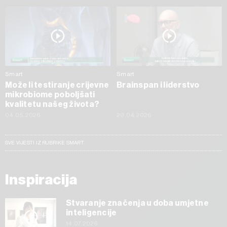
Smart
Smart
Može li testiranje crijevne
Brainspan i liderstvo
mikrobiome poboljšati
kvalitetu našeg života?
04.05.2026
20.04.2026
SVE VIJESTI IZ RUBRIKE SMART
Inspiracija
Stvaranje značenja u doba umjetne
inteligencije
14.07.2026