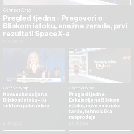
Connect Wrap
Pregled tjedna - Pregovori o
Bliskom istoku, snažne zarade, prvi
rezultati SpaceX-a
07.08.2026
Connect Wrap
Connect Wrap
Nova eskalacija na
Pregled tjedna -
Bliskom istoku – i u
Eskalacija na Bliskom
sektoru poluvodiča
istoku, nove američke
tarife, tehnološka
rasprodaja
31.07.2026
24.07.2026