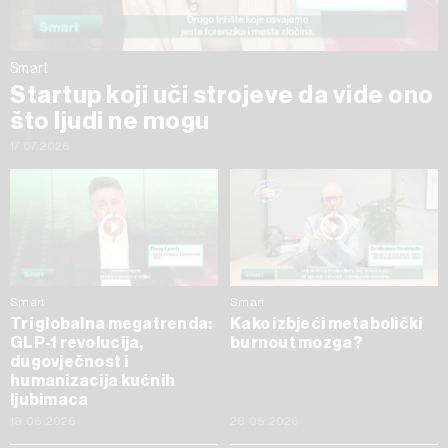
Smart
Startup koji uči strojeve da vide ono
što ljudi ne mogu
17.07.2026
Smart
Smart
Tri globalna megatrenda:
Kako izbjeći metabolički
GLP-1 revolucija,
burnout mozga?
dugovječnost i
humanizacija kućnih
ljubimaca
19.06.2026
28.05.2026