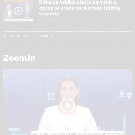
Bitka za Addiko ulazi u završnicu,
oprez se vraća na svjetska tržišta
kapitala
17.07.2026
SVE VIJESTI IZ RUBRIKE MARKET
Zoom In