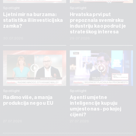
Spotlight
Spotlight
Ljetni mir na burzama:
Hrvatska prvi put
statistika ili investicijska
prepoznala svemirsku
zamka?
industriju kao područje
strateškog interesa
30.07.2026
29.07.2026
Spotlight
Spotlight
Radimo više, a manja
Agenti umjetne
produkcija nego u EU
inteligencije kupuju
umjesto nas - po kojoj
cijeni?
27.07.2026
27.07.2026