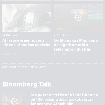
AI Thinkers
AI Thinkers
AI - kraće vrijeme, veća
Od Momaka s Madisona
ušteda u lancima opskrbe
do algoritama: AI u
reklamnoj industriji
27.01.2026
14.01.2026
SVE VIJESTI IZ RUBRIKE AI THINKERS
Bloomberg Talk
Što pokreće tržišta? Krađa Bitcoina
od 100 milijuna dolara, skok zlata i
Amazonove AI ambicije