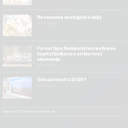
Renesansa analognih hobija
03.07.2026
Forest Spa: Neiskorišteni wellness
kapital Balkana u eri burnout
ekonomije
27.04.2026
Gde putovati u 2026?
30.12.2025
SVE VIJESTI IZ RUBRIKE INSPIRACIJA