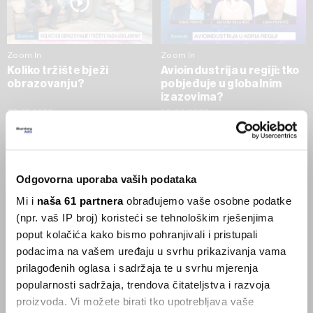
Zoom In
Zoom In
Koliko tržište bježi
Avioindustrija u regiji: tko
obrazovanju?
pobjeđuje u globalnim
izazovima?
02.07.2026
23.06.2026
SVE VIJESTI IZ RUBRIKE ZOOM IN
Odgovorna uporaba vaših podataka
Businessweek Adria
Mi i
naša 61 partnera
obrađujemo vaše osobne podatke
(npr. vaš IP broj) koristeći se tehnološkim rješenjima
Korisnici GLP-1 lijekova mršave,
poput kolačića kako bismo pohranjivali i pristupali
ekonomija se deblja
podacima na vašem uređaju u svrhu prikazivanja vama
29.01.2026
prilagođenih oglasa i sadržaja te u svrhu mjerenja
popularnosti sadržaja, trendova čitateljstva i razvoja
proizvoda. Vi možete birati tko upotrebljava vaše
Visok trošak selidbe kompanija iz Kine