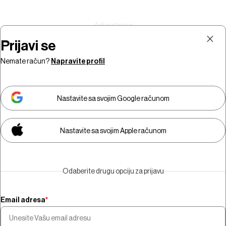
Prijavi se
Nemate račun?
Napravite profil
Prijava
Pretplata
Nastavite sa svojim Google računom
Nastavite sa svojim Apple računom
Morate biti pretplatnik da biste
gledali video sadržaj.
Odaberite drugu opciju za prijavu
Pretplatite se
Email adresa
*