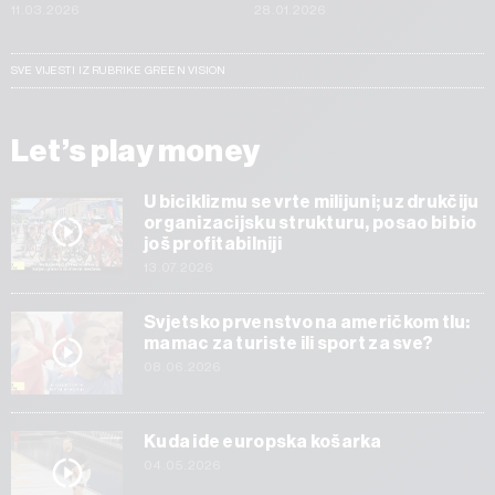
11.03.2026
28.01.2026
SVE VIJESTI IZ RUBRIKE GREEN VISION
Let’s play money
U biciklizmu se vrte milijuni; uz drukčiju
organizacijsku strukturu, posao bi bio
još profitabilniji
13.07.2026
Svjetsko prvenstvo na američkom tlu:
mamac za turiste ili sport za sve?
08.06.2026
Kuda ide europska košarka
04.05.2026