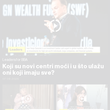
na „Prikaži detalje“. Privolu možete u bilo kojem trenutku
povući bez negativnih posljedica.
Leaders for BBA
Koji su novi centri moći i u što ulažu
oni koji imaju sve?
07.08.2026