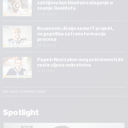
zahtijeva kontinuirano ulaganje u
znanje i kvalitetu
27.07.2026
Kosanović: AI nije samo IT projekt,
nego prilika za transformaciju
procesa
23.07.2026
Papeš: Novi zakon mogao bi dovesti do
rasta cijena nekretnina
15.07.2026
SVE VIJESTI IZ RUBRIKE START
Spotlight