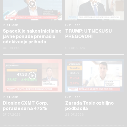
Biz Flash
Biz Flash
SpaceX je nakon inicijalne
TRUMP: U TIJEKU SU
javne ponude premašio
PREGOVORI
očekivanja prihoda
05.08.2026
03.08.2026
Biz Flash
Biz Flash
Dionice CXMT Corp.
Zarada Tesle ozbiljno
porasle su na 472%
podbacila
27.07.2026
23.07.2026