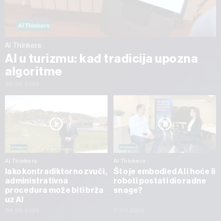
AI Thinkers
AI u turizmu: kad tradicija upozna
algoritme
30.06.2026
AI Thinkers
AI Thinkers
Iako kontradiktorno zvuči,
Što je embodied AI i hoće li
administrativna
roboti postati dio radne
procedura može biti brža
snage?
uz AI
04.05.2026
17.03.2026