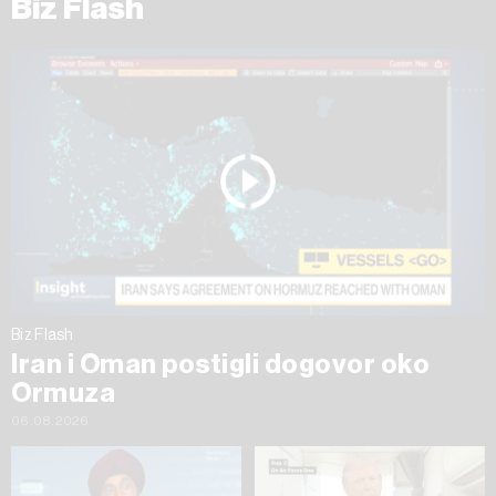
Biz Flash
Biz Flash
Iran i Oman postigli dogovor oko
Ormuza
06.08.2026