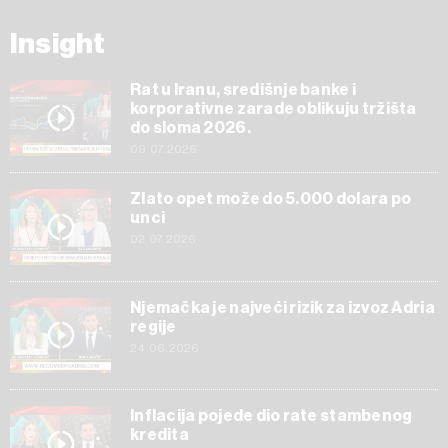
Insight
Rat u Iranu, središnje banke i
korporativne zarade oblikuju tržišta
do sloma 2026.
09.07.2026
Zlato opet može do 5.000 dolara po
unci
02.07.2026
Njemačka je najveći rizik za izvoz Adria
regije
24.06.2026
Inflacija pojede dio rate stambenog
kredita