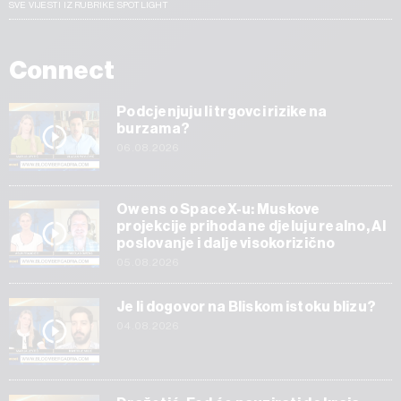
SVE VIJESTI IZ RUBRIKE SPOTLIGHT
Connect
Podcjenjuju li trgovci rizike na
burzama?
06.08.2026
Owens o SpaceX-u: Muskove
projekcije prihoda ne djeluju realno, AI
poslovanje i dalje visokorizično
05.08.2026
Je li dogovor na Bliskom istoku blizu?
04.08.2026