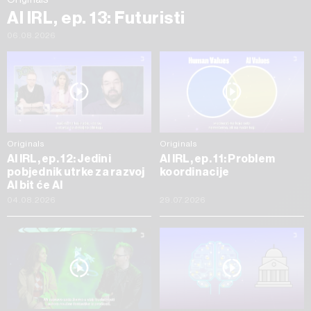
AI IRL, ep. 13: Futuristi
06.08.2026
Originals
Originals
AI IRL, ep. 12: Jedini
AI IRL, ep. 11: Problem
pobjednik utrke za razvoj
koordinacije
AI bit će AI
04.08.2026
29.07.2026