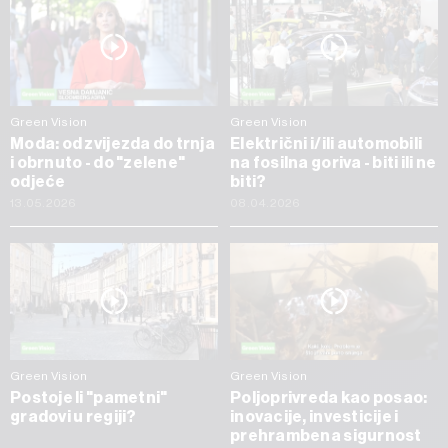
Green Vision
Green Vision
Moda: od zvijezda do trnja
Električni i/ili automobili
i obrnuto - do "zelene"
na fosilna goriva - biti ili ne
odjeće
biti?
13.05.2026
08.04.2026
Green Vision
Green Vision
Postoje li "pametni"
Poljoprivreda kao posao:
gradovi u regiji?
inovacije, investicije i
prehrambena sigurnost