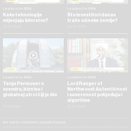
Leaders for BBA
Leaders for BBA
Kako tehnologije
Što investitori danas
mijenjaju liderstvo?
traže od neke zemlje?
31.07.2026
24.07.2026
Leaders for BBA
Leaders for BBA
Tanja Permoser o
Lord Ranger of
svemiru, biznisu i
Northwood: Autentičnost
globalnoj utrci čiji je dio
i suverenost pobjeđuju i
algoritme
17.07.2026
10.07.2026
SVE VIJESTI IZ RUBRIKE LEADERS FOR BBA