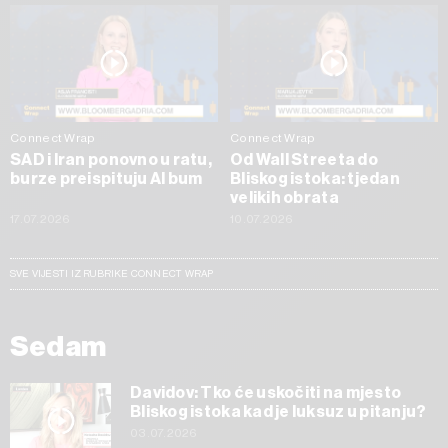
Connect Wrap
Connect Wrap
SAD i Iran ponovno u ratu,
Od Wall Streeta do
burze preispituju AI bum
Bliskog istoka: tjedan
velikih obrata
17.07.2026
10.07.2026
SVE VIJESTI IZ RUBRIKE CONNECT WRAP
Sedam
Davidov: Tko će uskočiti na mjesto
Bliskog istoka kad je luksuz u pitanju?
03.07.2026