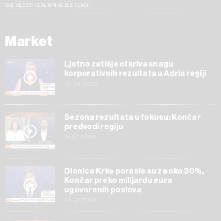
SVE VIJESTI IZ RUBRIKE BIZ FLASH
Market
Ljetno zatišje otkriva snagu
korporativnih rezultata u Adria regiji
07.08.2026
Sezona rezultata u fokusu: Končar
predvodi regiju
31.07.2026
Dionice Krke porasle su za oko 30%,
Končar preko milijardu eura
ugovorenih poslova
24.07.2026