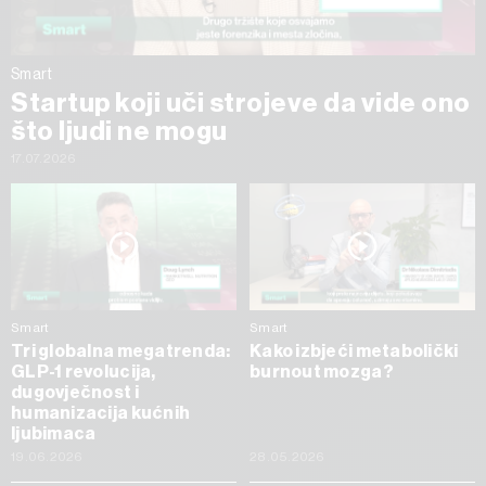
Smart
Startup koji uči strojeve da vide ono
što ljudi ne mogu
17.07.2026
Smart
Smart
Tri globalna megatrenda:
Kako izbjeći metabolički
GLP-1 revolucija,
burnout mozga?
dugovječnost i
humanizacija kućnih
ljubimaca
19.06.2026
28.05.2026