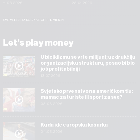
11.03.2026
28.01.2026
SVE VIJESTI IZ RUBRIKE GREEN VISION
Let’s play money
U biciklizmu se vrte milijuni; uz drukčiju
organizacijsku strukturu, posao bi bio
još profitabilniji
13.07.2026
Svjetsko prvenstvo na američkom tlu:
mamac za turiste ili sport za sve?
08.06.2026
Kuda ide europska košarka
04.05.2026