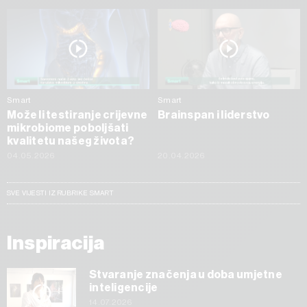
Smart
Smart
Može li testiranje crijevne
Brainspan i liderstvo
mikrobiome poboljšati
kvalitetu našeg života?
04.05.2026
20.04.2026
SVE VIJESTI IZ RUBRIKE SMART
Inspiracija
Stvaranje značenja u doba umjetne
inteligencije
14.07.2026