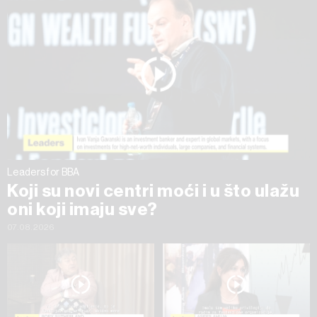
na „Prikaži detalje“. Privolu možete u bilo kojem trenutku
povući bez negativnih posljedica.
Leaders for BBA
Koji su novi centri moći i u što ulažu
oni koji imaju sve?
07.08.2026