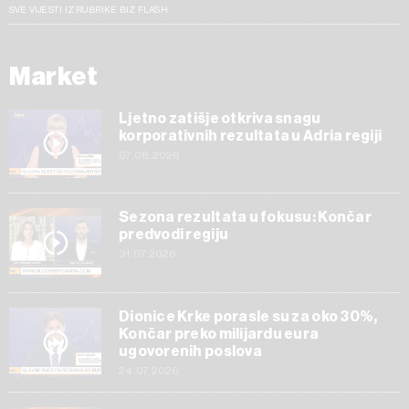
SVE VIJESTI IZ RUBRIKE BIZ FLASH
Market
Ljetno zatišje otkriva snagu
korporativnih rezultata u Adria regiji
07.08.2026
Sezona rezultata u fokusu: Končar
predvodi regiju
31.07.2026
Dionice Krke porasle su za oko 30%,
Končar preko milijardu eura
ugovorenih poslova
24.07.2026