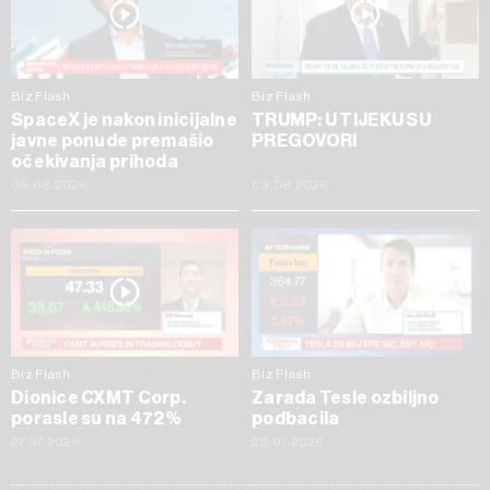
Biz Flash
Biz Flash
SpaceX je nakon inicijalne
TRUMP: U TIJEKU SU
javne ponude premašio
PREGOVORI
očekivanja prihoda
05.08.2026
03.08.2026
Biz Flash
Biz Flash
Dionice CXMT Corp.
Zarada Tesle ozbiljno
porasle su na 472%
podbacila
27.07.2026
23.07.2026