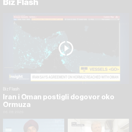
Biz Flash
Biz Flash
Iran i Oman postigli dogovor oko
Ormuza
06.08.2026