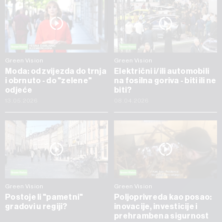
Green Vision
Green Vision
Moda: od zvijezda do trnja
Električni i/ili automobili
i obrnuto - do "zelene"
na fosilna goriva - biti ili ne
odjeće
biti?
13.05.2026
08.04.2026
Green Vision
Green Vision
Postoje li "pametni"
Poljoprivreda kao posao:
gradovi u regiji?
inovacije, investicije i
prehrambena sigurnost