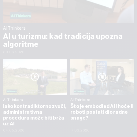
AI Thinkers
AI u turizmu: kad tradicija upozna
algoritme
30.06.2026
AI Thinkers
AI Thinkers
Iako kontradiktorno zvuči,
Što je embodied AI i hoće li
administrativna
roboti postati dio radne
procedura može biti brža
snage?
uz AI
04.05.2026
17.03.2026