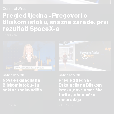
Connect Wrap
Pregled tjedna - Pregovori o
Bliskom istoku, snažne zarade, prvi
rezultati SpaceX-a
07.08.2026
Connect Wrap
Connect Wrap
Nova eskalacija na
Pregled tjedna -
Bliskom istoku – i u
Eskalacija na Bliskom
sektoru poluvodiča
istoku, nove američke
tarife, tehnološka
rasprodaja
31.07.2026
24.07.2026