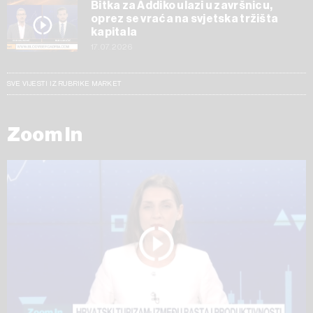
Bitka za Addiko ulazi u završnicu,
oprez se vraća na svjetska tržišta
kapitala
17.07.2026
SVE VIJESTI IZ RUBRIKE MARKET
Zoom In