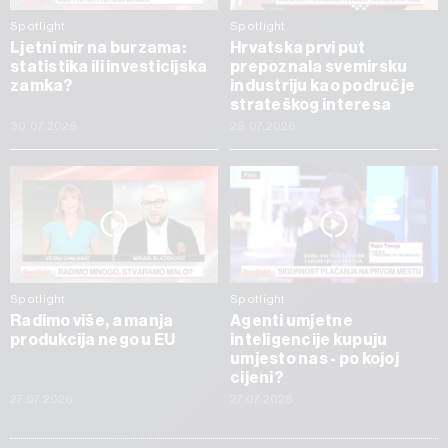
Spotlight
Spotlight
Ljetni mir na burzama:
Hrvatska prvi put
statistika ili investicijska
prepoznala svemirsku
zamka?
industriju kao područje
strateškog interesa
30.07.2026
29.07.2026
Spotlight
Spotlight
Radimo više, a manja
Agenti umjetne
produkcija nego u EU
inteligencije kupuju
umjesto nas - po kojoj
cijeni?
27.07.2026
27.07.2026