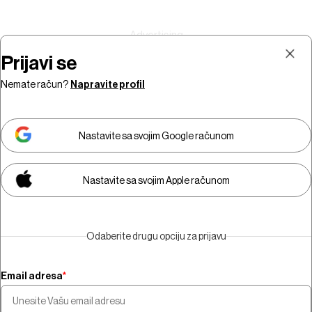
Prijavi se
Nemate račun?
Napravite profil
Prijava
Pretplata
Nastavite sa svojim Google računom
Nastavite sa svojim Apple računom
Morate biti pretplatnik da biste
gledali video sadržaj.
Odaberite drugu opciju za prijavu
Pretplatite se
Email adresa
*