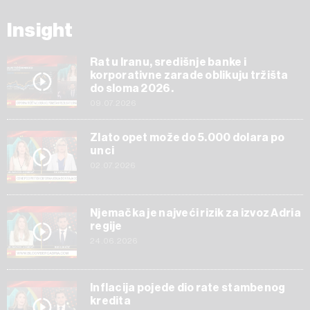
Insight
Rat u Iranu, središnje banke i
korporativne zarade oblikuju tržišta
do sloma 2026.
09.07.2026
Zlato opet može do 5.000 dolara po
unci
02.07.2026
Njemačka je najveći rizik za izvoz Adria
regije
24.06.2026
Inflacija pojede dio rate stambenog
kredita