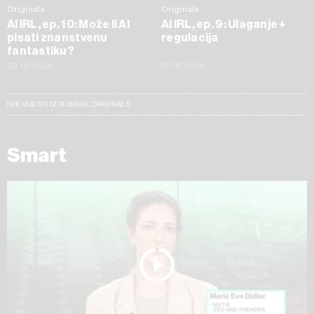
Originals
Originals
AI IRL, ep. 10: Može li AI
AI IRL, ep. 9: Ulaganje +
pisati znanstvenu
regulacija
fantastiku?
28.07.2026
27.07.2026
SVE VIJESTI IZ RUBRIKE ORIGINALS
Smart