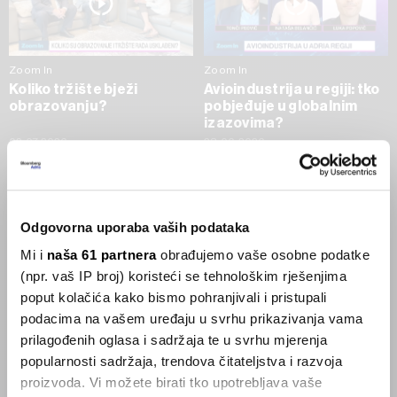
Zoom In
Zoom In
Koliko tržište bježi
Avioindustrija u regiji: tko
obrazovanju?
pobjeđuje u globalnim
izazovima?
02.07.2026
23.06.2026
SVE VIJESTI IZ RUBRIKE ZOOM IN
Odgovorna uporaba vaših podataka
Businessweek Adria
Mi i
naša 61 partnera
obrađujemo vaše osobne podatke
(npr. vaš IP broj) koristeći se tehnološkim rješenjima
Korisnici GLP-1 lijekova mršave,
poput kolačića kako bismo pohranjivali i pristupali
ekonomija se deblja
podacima na vašem uređaju u svrhu prikazivanja vama
29.01.2026
prilagođenih oglasa i sadržaja te u svrhu mjerenja
popularnosti sadržaja, trendova čitateljstva i razvoja
proizvoda. Vi možete birati tko upotrebljava vaše
Visok trošak selidbe kompanija iz Kine