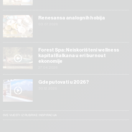
Renesansa analognih hobija
03.07.2026
Forest Spa: Neiskorišteni wellness
kapital Balkana u eri burnout
ekonomije
27.04.2026
Gde putovati u 2026?
30.12.2025
SVE VIJESTI IZ RUBRIKE INSPIRACIJA