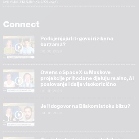
SVE VIJESTI IZ RUBRIKE SPOTLIGHT
Connect
Podcjenjuju li trgovci rizike na
burzama?
06.08.2026
Owens o SpaceX-u: Muskove
projekcije prihoda ne djeluju realno, AI
poslovanje i dalje visokorizično
05.08.2026
Je li dogovor na Bliskom istoku blizu?
04.08.2026