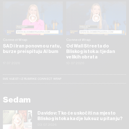
Connect Wrap
Connect Wrap
SAD i Iran ponovno u ratu,
Od Wall Streeta do
burze preispituju AI bum
Bliskog istoka: tjedan
velikih obrata
17.07.2026
10.07.2026
SVE VIJESTI IZ RUBRIKE CONNECT WRAP
Sedam
Davidov: Tko će uskočiti na mjesto
Bliskog istoka kad je luksuz u pitanju?
03.07.2026