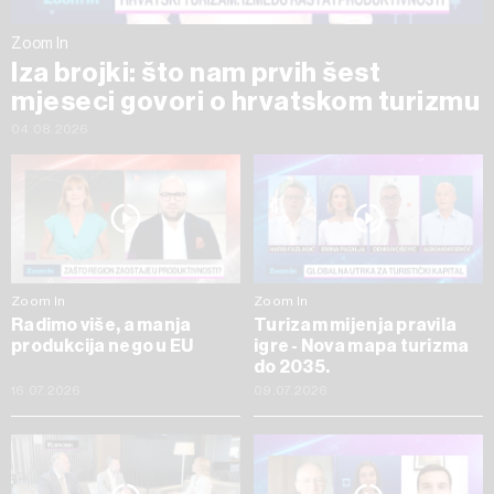
Zoom In
Iza brojki: što nam prvih šest
mjeseci govori o hrvatskom turizmu
04.08.2026
Zoom In
Zoom In
Radimo više, a manja
Turizam mijenja pravila
produkcija nego u EU
igre - Nova mapa turizma
do 2035.
16.07.2026
09.07.2026