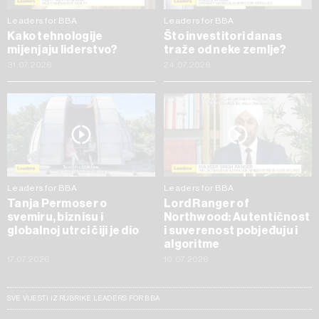
Leaders for BBA
Leaders for BBA
Kako tehnologije
Što investitori danas
mijenjaju liderstvo?
traže od neke zemlje?
31.07.2026
24.07.2026
Leaders for BBA
Leaders for BBA
Tanja Permoser o
Lord Ranger of
svemiru, biznisu i
Northwood: Autentičnost
globalnoj utrci čiji je dio
i suverenost pobjeđuju i
algoritme
17.07.2026
10.07.2026
SVE VIJESTI IZ RUBRIKE LEADERS FOR BBA