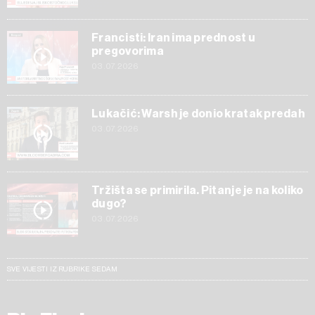
Francisti: Iran ima prednost u
pregovorima
03.07.2026
Lukačić: Warsh je donio kratak predah
03.07.2026
Tržišta se primirila. Pitanje je na koliko
dugo?
03.07.2026
SVE VIJESTI IZ RUBRIKE SEDAM