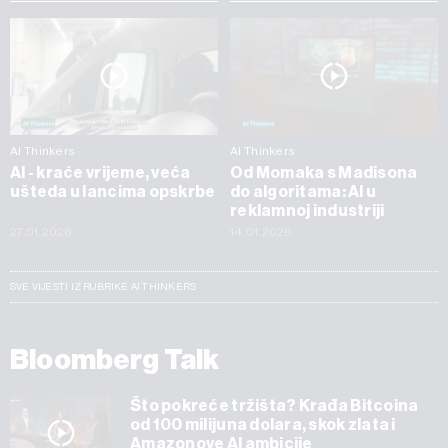
AI Thinkers
AI Thinkers
AI - kraće vrijeme, veća
Od Momaka s Madisona
ušteda u lancima opskrbe
do algoritama: AI u
reklamnoj industriji
27.01.2026
14.01.2026
SVE VIJESTI IZ RUBRIKE AI THINKERS
Bloomberg Talk
Što pokreće tržišta? Krađa Bitcoina
od 100 milijuna dolara, skok zlata i
Amazonove AI ambicije