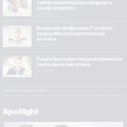
zahtijeva kontinuirano ulaganje u
znanje i kvalitetu
27.07.2026
Kosanović: AI nije samo IT projekt,
nego prilika za transformaciju
procesa
23.07.2026
Papeš: Novi zakon mogao bi dovesti do
rasta cijena nekretnina
15.07.2026
SVE VIJESTI IZ RUBRIKE START
Spotlight