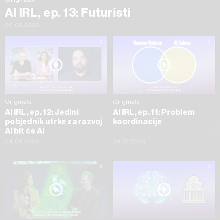
AI IRL, ep. 13: Futuristi
06.08.2026
Originals
Originals
AI IRL, ep. 12: Jedini
AI IRL, ep. 11: Problem
pobjednik utrke za razvoj
koordinacije
AI bit će AI
04.08.2026
29.07.2026