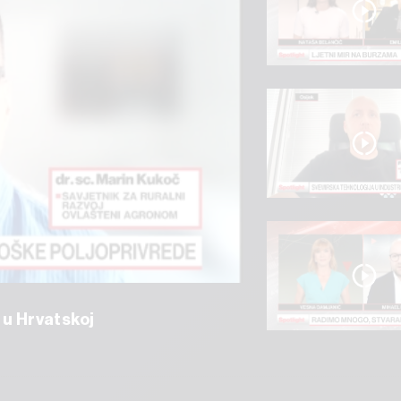
 u Hrvatskoj