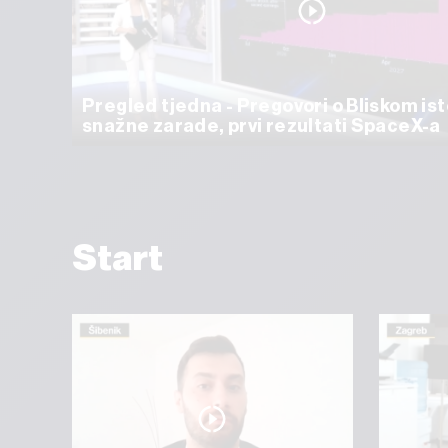
Pregled tjedna - Pregovori o Bliskom ist
snažne zarade, prvi rezultati SpaceX-a
Start