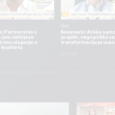
Start
k: Partnerstvo s
Kosanović: AI nije samo
-jem zahtijeva
projekt, nego prilika za
irano ulaganje u
transformaciju proces
i kvalitetu
23.07.2026