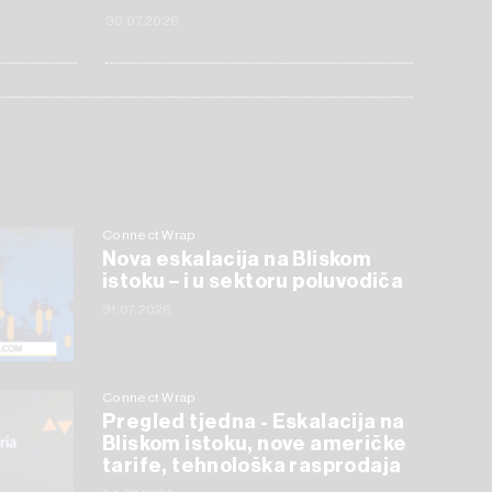
30.07.2026
Connect Wrap
Nova eskalacija na Bliskom
istoku – i u sektoru poluvodiča
31.07.2026
Connect Wrap
Pregled tjedna - Eskalacija na
Bliskom istoku, nove američke
tarife, tehnološka rasprodaja