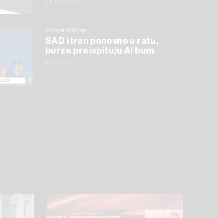
24.07.2026
Connect Wrap
SAD i Iran ponovno u ratu,
burze preispituju AI bum
17.07.2026