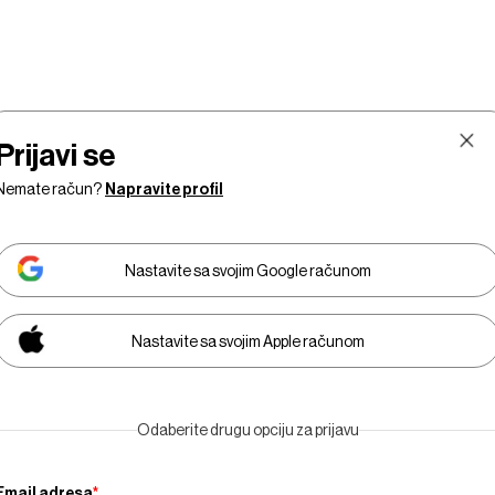
Prijavi se
Nemate račun?
Napravite profil
Nastavite sa svojim Google računom
Nastavite sa svojim Apple računom
Tržišta
Prestiž
Tehnologija
Businessweek Adria
Odaberite drugu opciju za prijavu
Email adresa
*