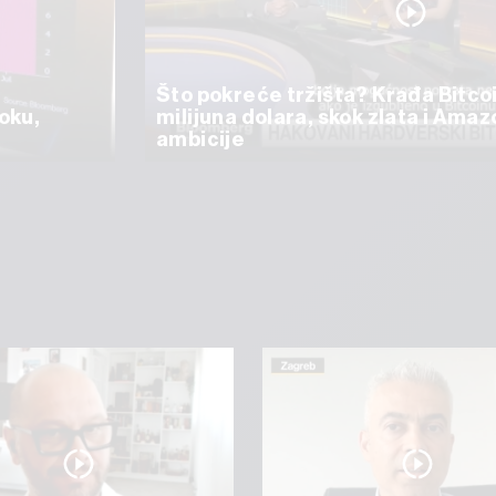
Što pokreće tržišta? Krađa Bitco
oku,
milijuna dolara, skok zlata i Ama
ambicije