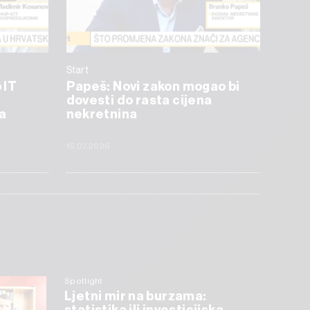
Start
 IT
Papeš: Novi zakon mogao bi
dovesti do rasta cijena
a
nekretnina
15.07.2026
Spotlight
Ljetni mir na burzama: