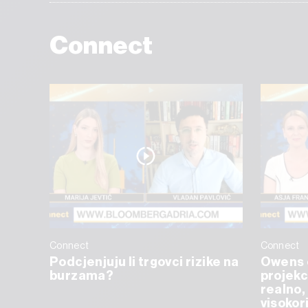
Connect
Connect
Connect
Podcjenjuju li trgovci rizike na
Owens 
burzama?
projekc
realno, 
visokor