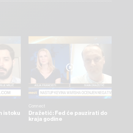
Connect
m istoku
Dražetić: Fed će pauzirati do
kraja godine