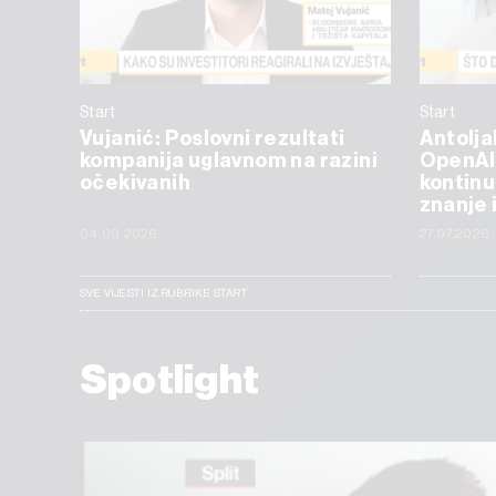
Start
Start
Vujanić: Poslovni rezultati
Antolja
kompanija uglavnom na razini
OpenAI
očekivanih
kontinu
znanje 
04.08.2026
27.07.2026
SVE VIJESTI IZ RUBRIKE START
Spotlight