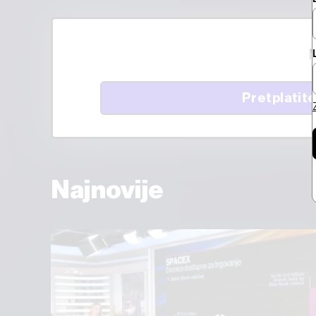
M
Pretplatite
Najnovije