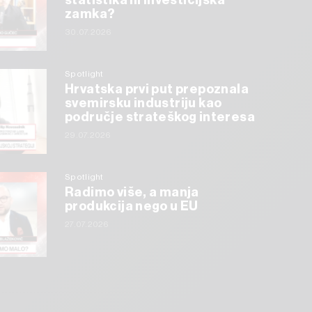
statistika ili investicijska
zamka?
30.07.2026
Spotlight
Hrvatska prvi put prepoznala
svemirsku industriju kao
područje strateškog interesa
29.07.2026
Spotlight
Radimo više, a manja
produkcija nego u EU
27.07.2026