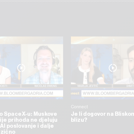
Connect
o SpaceX-u: Muskove
Je li dogovor na Blisko
ije prihoda ne djeluju
blizu?
AI poslovanje i dalje
izično