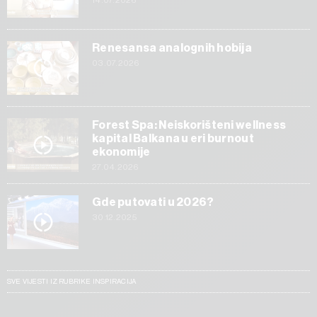
Renesansa analognih hobija
03.07.2026
Forest Spa: Neiskorišteni wellness
kapital Balkana u eri burnout
ekonomije
27.04.2026
Gde putovati u 2026?
30.12.2025
SVE VIJESTI IZ RUBRIKE INSPIRACIJA