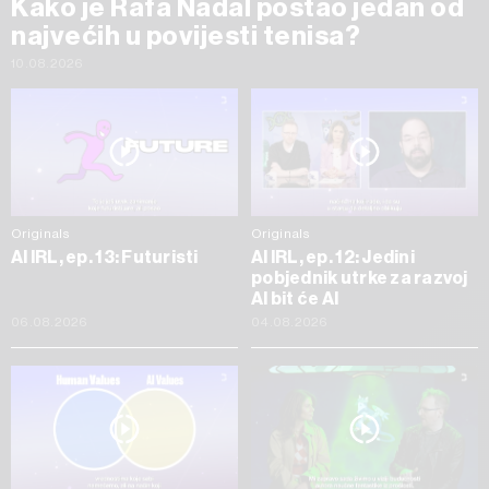
Kako je Rafa Nadal postao jedan od
najvećih u povijesti tenisa?
10.08.2026
Originals
Originals
AI IRL, ep. 13: Futuristi
AI IRL, ep. 12: Jedini
pobjednik utrke za razvoj
AI bit će AI
06.08.2026
04.08.2026