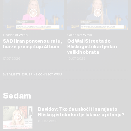
Connect Wrap
Connect Wrap
SAD i Iran ponovno u ratu,
Od Wall Streeta do
burze preispituju AI bum
Bliskog istoka: tjedan
velikih obrata
17.07.2026
10.07.2026
SVE VIJESTI IZ RUBRIKE CONNECT WRAP
Sedam
Davidov: Tko će uskočiti na mjesto
Bliskog istoka kad je luksuz u pitanju?
03.07.2026