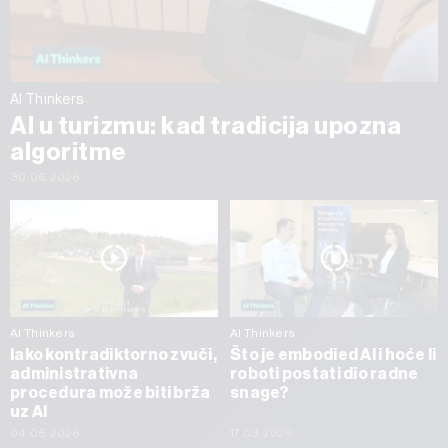
AI Thinkers
AI u turizmu: kad tradicija upozna
algoritme
30.06.2026
AI Thinkers
AI Thinkers
Iako kontradiktorno zvuči,
Što je embodied AI i hoće li
administrativna
roboti postati dio radne
procedura može biti brža
snage?
uz AI
04.05.2026
17.03.2026