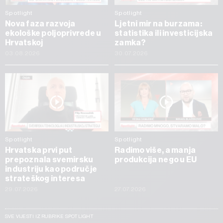
Spotlight
Spotlight
Nova faza razvoja
Ljetni mir na burzama:
ekološke poljoprivrede u
statistika ili investicijska
Hrvatskoj
zamka?
03.08.2026
30.07.2026
Spotlight
Spotlight
Hrvatska prvi put
Radimo više, a manja
prepoznala svemirsku
produkcija nego u EU
industriju kao područje
strateškog interesa
29.07.2026
27.07.2026
SVE VIJESTI IZ RUBRIKE SPOTLIGHT