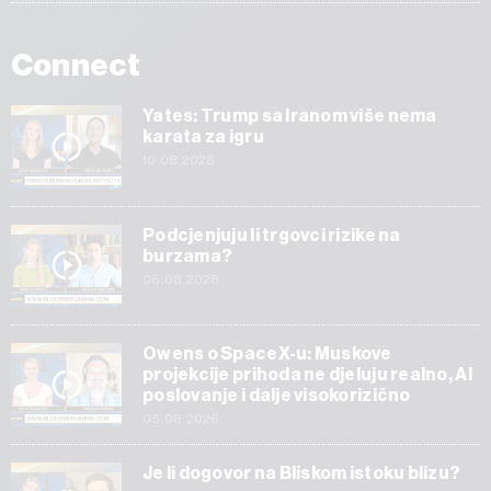
Connect
Yates: Trump sa Iranom više nema
karata za igru
10.08.2026
Podcjenjuju li trgovci rizike na
burzama?
06.08.2026
Owens o SpaceX-u: Muskove
projekcije prihoda ne djeluju realno, AI
poslovanje i dalje visokorizično
05.08.2026
Je li dogovor na Bliskom istoku blizu?