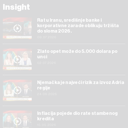
Insight
Rat u Iranu, središnje banke i
korporativne zarade oblikuju tržišta
do sloma 2026.
09.07.2026
Zlato opet može do 5.000 dolara po
unci
02.07.2026
Njemačka je najveći rizik za izvoz Adria
regije
24.06.2026
Inflacija pojede dio rate stambenog
kredita
15.05.2026