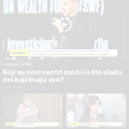
na „Prikaži detalje“. Privolu možete u bilo kojem trenutku
povući bez negativnih posljedica.
Leaders for BBA
Koji su novi centri moći i u što ulažu
oni koji imaju sve?
07.08.2026