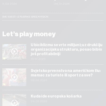
11.03.2026
28.01.2026
SVE VIJESTI IZ RUBRIKE GREEN VISION
Let’s play money
U biciklizmu se vrte milijuni; uz drukčiju
organizacijsku strukturu, posao bi bio
još profitabilniji
13.07.2026
Svjetsko prvenstvo na američkom tlu:
mamac za turiste ili sport za sve?
08.06.2026
Kuda ide europska košarka
04.05.2026