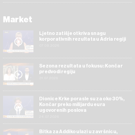
Market
Ljetno zatišje otkriva snagu
korporativnih rezultata u Adria regiji
07.08.2026
Sezona rezultata u fokusu: Končar
predvodi regiju
31.07.2026
Dionice Krke porasle su za oko 30%,
Končar preko milijardu eura
ugovorenih poslova
24.07.2026
Bitka za Addiko ulazi u završnicu,