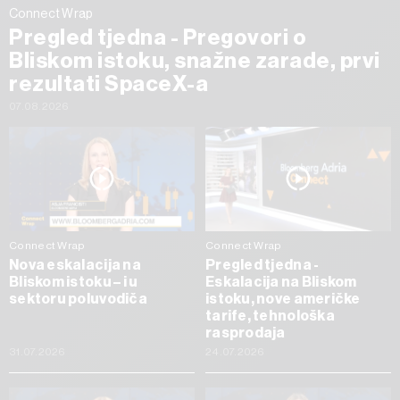
Connect Wrap
Pregled tjedna - Pregovori o
Bliskom istoku, snažne zarade, prvi
rezultati SpaceX-a
07.08.2026
Connect Wrap
Connect Wrap
Nova eskalacija na
Pregled tjedna -
Bliskom istoku – i u
Eskalacija na Bliskom
sektoru poluvodiča
istoku, nove američke
tarife, tehnološka
rasprodaja
31.07.2026
24.07.2026