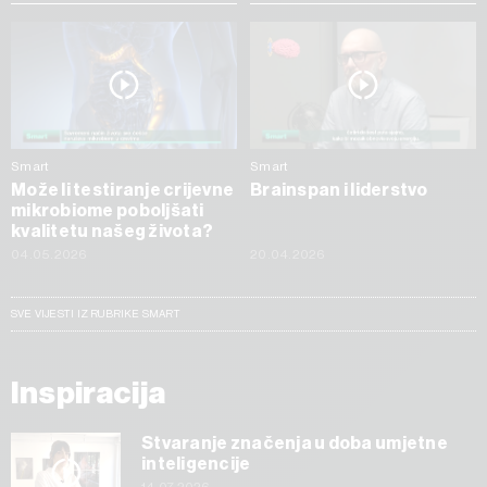
Smart
Smart
Može li testiranje crijevne
Brainspan i liderstvo
mikrobiome poboljšati
kvalitetu našeg života?
04.05.2026
20.04.2026
SVE VIJESTI IZ RUBRIKE SMART
Inspiracija
Stvaranje značenja u doba umjetne
inteligencije
14.07.2026