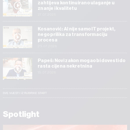
zahtijeva kontinuirano ulaganje u
znanje i kvalitetu
27.07.2026
Kosanović: AI nije samo IT projekt,
nego prilika za transformaciju
procesa
23.07.2026
Papeš: Novi zakon mogao bi dovesti do
rasta cijena nekretnina
15.07.2026
SVE VIJESTI IZ RUBRIKE START
Spotlight