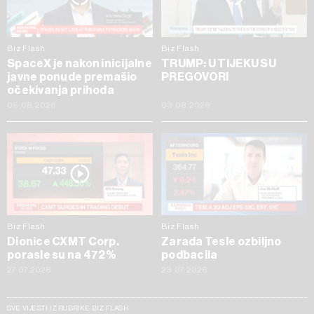
Biz Flash
Biz Flash
SpaceX je nakon inicijalne
TRUMP: U TIJEKU SU
javne ponude premašio
PREGOVORI
očekivanja prihoda
05.08.2026
03.08.2026
Biz Flash
Biz Flash
Dionice CXMT Corp.
Zarada Tesle ozbiljno
porasle su na 472%
podbacila
27.07.2026
23.07.2026
SVE VIJESTI IZ RUBRIKE BIZ FLASH