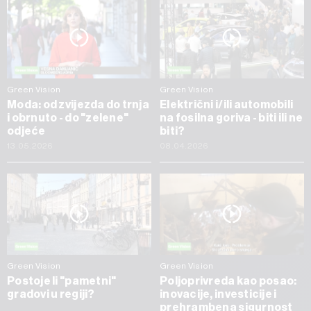
Green Vision
Green Vision
Moda: od zvijezda do trnja
Električni i/ili automobili
i obrnuto - do "zelene"
na fosilna goriva - biti ili ne
odjeće
biti?
13.05.2026
08.04.2026
Green Vision
Green Vision
Postoje li "pametni"
Poljoprivreda kao posao:
gradovi u regiji?
inovacije, investicije i
prehrambena sigurnost