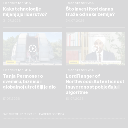
Leaders for BBA
Leaders for BBA
Kako tehnologije
Što investitori danas
mijenjaju liderstvo?
traže od neke zemlje?
31.07.2026
24.07.2026
Leaders for BBA
Leaders for BBA
Tanja Permoser o
Lord Ranger of
svemiru, biznisu i
Northwood: Autentičnost
globalnoj utrci čiji je dio
i suverenost pobjeđuju i
algoritme
17.07.2026
10.07.2026
SVE VIJESTI IZ RUBRIKE LEADERS FOR BBA