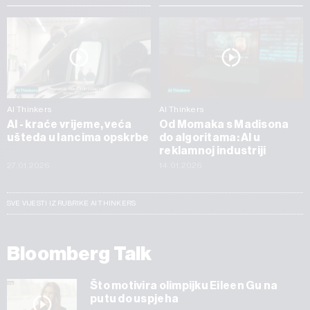
AI Thinkers
AI Thinkers
AI - kraće vrijeme, veća
Od Momaka s Madisona
ušteda u lancima opskrbe
do algoritama: AI u
reklamnoj industriji
27.01.2026
14.01.2026
SVE VIJESTI IZ RUBRIKE AI THINKERS
Bloomberg Talk
Što motivira olimpijku Eileen Gu na
putu do uspjeha