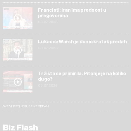
Francisti: Iran ima prednost u
pregovorima
03.07.2026
Lukačić: Warsh je donio kratak predah
03.07.2026
Tržišta se primirila. Pitanje je na koliko
dugo?
03.07.2026
SVE VIJESTI IZ RUBRIKE SEDAM
Biz Flash