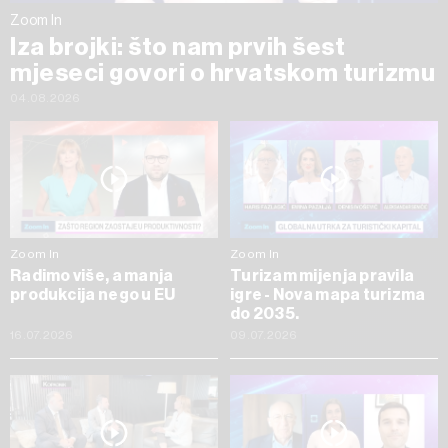
Zoom In
Iza brojki: što nam prvih šest
mjeseci govori o hrvatskom turizmu
04.08.2026
Zoom In
Zoom In
Radimo više, a manja
Turizam mijenja pravila
produkcija nego u EU
igre - Nova mapa turizma
do 2035.
16.07.2026
09.07.2026