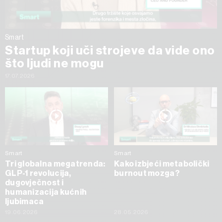
Smart
Startup koji uči strojeve da vide ono
što ljudi ne mogu
17.07.2026
Smart
Smart
Tri globalna megatrenda:
Kako izbjeći metabolički
GLP-1 revolucija,
burnout mozga?
dugovječnost i
humanizacija kućnih
ljubimaca
19.06.2026
28.05.2026