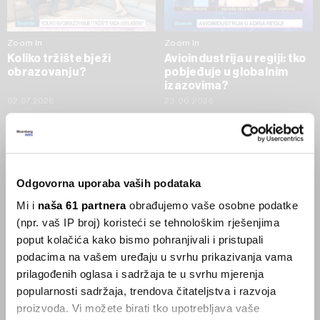
Zoom In
Zoom In
Koliko tržište bježi
Avioindustrija u regiji: tko
obrazovanju?
pobjeđuje u globalnim
izazovima?
02.07.2026
23.06.2026
SVE VIJESTI IZ RUBRIKE ZOOM IN
Odgovorna uporaba vaših podataka
Businessweek Adria
Mi i
naša 61 partnera
obrađujemo vaše osobne podatke
(npr. vaš IP broj) koristeći se tehnološkim rješenjima
Korisnici GLP-1 lijekova mršave,
ekonomija se deblja
poput kolačića kako bismo pohranjivali i pristupali
29.01.2026
podacima na vašem uređaju u svrhu prikazivanja vama
prilagođenih oglasa i sadržaja te u svrhu mjerenja
popularnosti sadržaja, trendova čitateljstva i razvoja
Visok trošak selidbe kompanija iz Kine
proizvoda. Vi možete birati tko upotrebljava vaše
05.12.2025