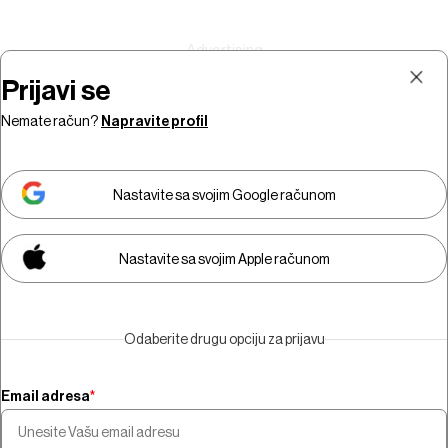
Prijavi se
Nemate račun?
Napravite profil
Prijava
Pretplata
Nastavite sa svojim Google računom
Nastavite sa svojim Apple računom
Morate biti pretplatnik da biste
gledali video sadržaj.
Odaberite drugu opciju za prijavu
Pretplatite se
Email adresa
*