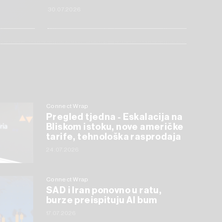
30.07.2026
Connect Wrap
Pregled tjedna - Eskalacija na
Bliskom istoku, nove američke
tarife, tehnološka rasprodaja
24.07.2026
Connect Wrap
SAD i Iran ponovno u ratu,
burze preispituju AI bum
17.07.2026