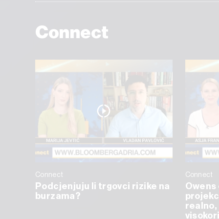
Connect
Connect
Connect
Podcjenjuju li trgovci rizike na
Owens 
burzama?
projekc
realno, 
visokor