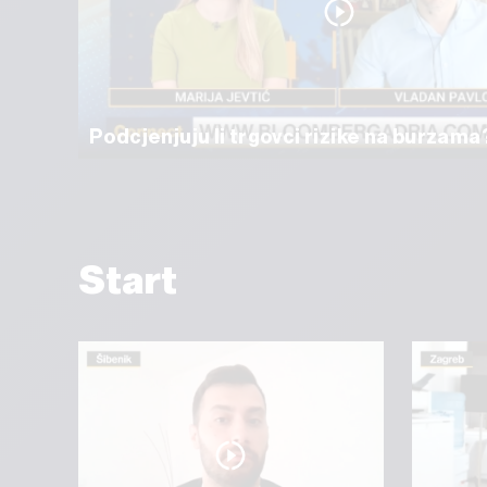
Podcjenjuju li trgovci rizike na burzama
Start