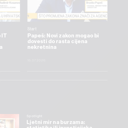
Start
 IT
Papeš: Novi zakon mogao bi
dovesti do rasta cijena
a
nekretnina
15.07.2026
Spotlight
Ljetni mir na burzama: