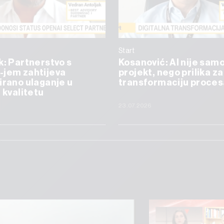
Start
k: Partnerstvo s
Kosanović: AI nije samo
-jem zahtijeva
projekt, nego prilika za
irano ulaganje u
transformaciju proces
i kvalitetu
23.07.2026