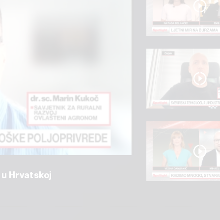
 u Hrvatskoj