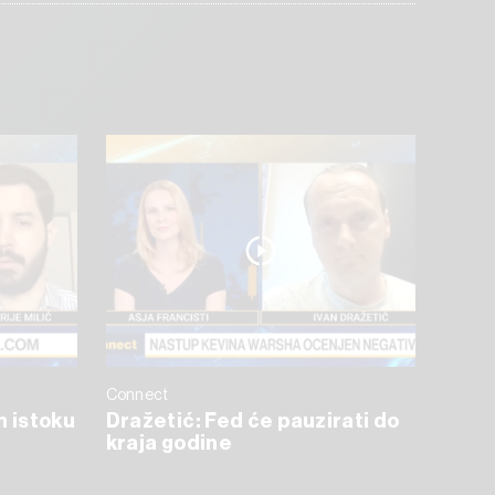
Connect
m istoku
Dražetić: Fed će pauzirati do
kraja godine