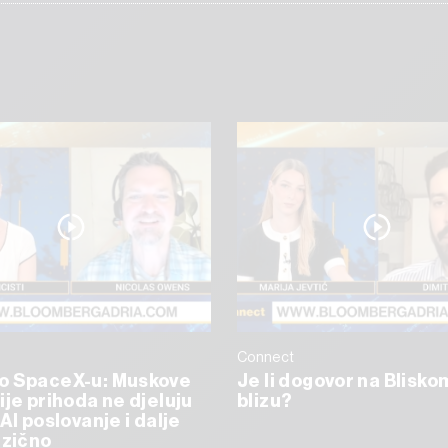
Connect
o SpaceX-u: Muskove
Je li dogovor na Blisko
ije prihoda ne djeluju
blizu?
AI poslovanje i dalje
izično