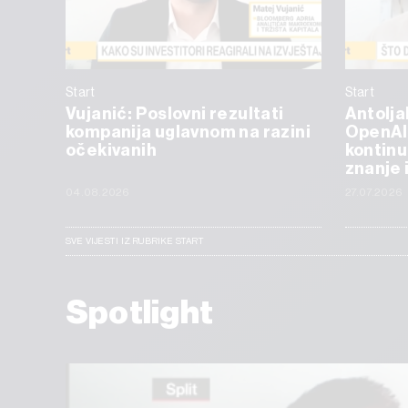
Start
Start
Vujanić: Poslovni rezultati
Antolja
kompanija uglavnom na razini
OpenAI
očekivanih
kontinu
znanje 
04.08.2026
27.07.2026
SVE VIJESTI IZ RUBRIKE START
Spotlight