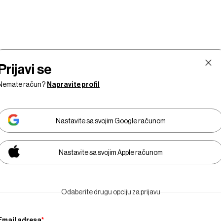
Prijavi se
Nemate račun?
Napravite profil
Nastavite sa svojim Google računom
Nastavite sa svojim Apple računom
Tržišta
Prestiž
Tehnologija
Businessweek Adria
Odaberite drugu opciju za prijavu
Email adresa
*