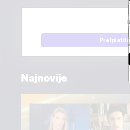
M
Pretplatite
Najnovije