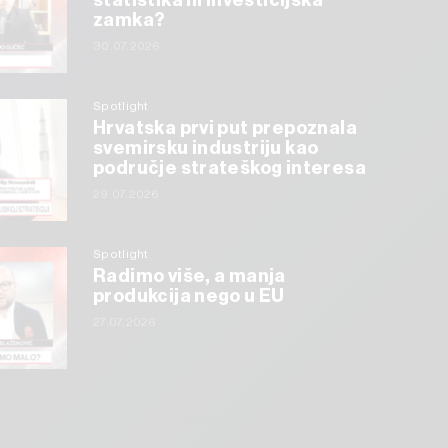
statistika ili investicijska
zamka?
30.07.2026
Spotlight
Hrvatska prvi put prepoznala
svemirsku industriju kao
područje strateškog interesa
29.07.2026
Spotlight
Radimo više, a manja
produkcija nego u EU
27.07.2026