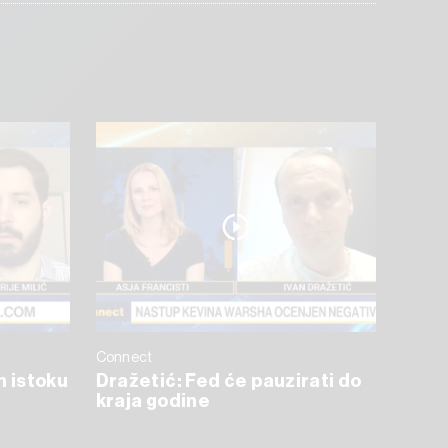
Connect
m istoku
Dražetić: Fed će pauzirati do
kraja godine