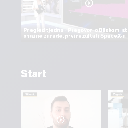
Pregled tjedna - Pregovori o Bliskom ist
snažne zarade, prvi rezultati SpaceX-a
Start