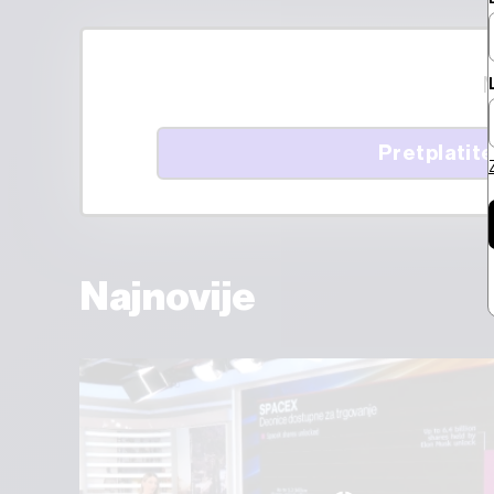
M
Pretplatite
Najnovije