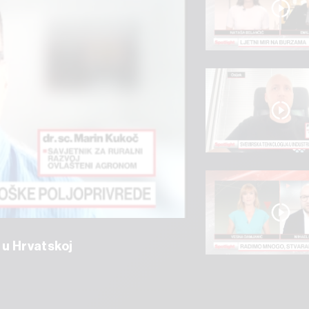
 u Hrvatskoj