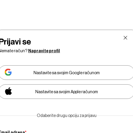
Prijavi se
Nemate račun?
Napravite profil
Nastavite sa svojim Google računom
Nastavite sa svojim Apple računom
Tržišta
Prestiž
Tehnologija
Businessweek Adria
Odaberite drugu opciju za prijavu
Email adresa
*