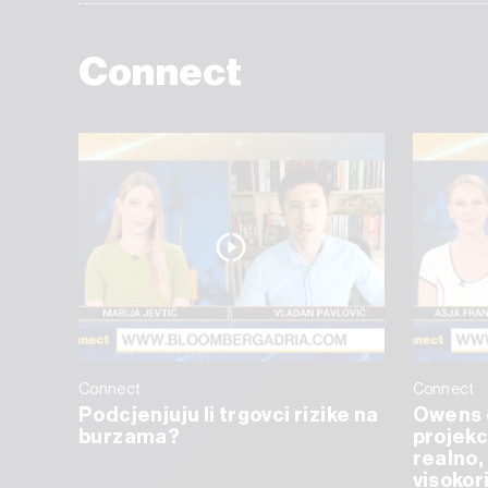
Connect
Connect
Connect
Podcjenjuju li trgovci rizike na
Owens 
burzama?
projekc
realno, 
visokor