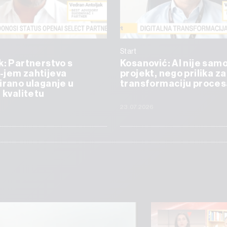
Start
k: Partnerstvo s
Kosanović: AI nije samo
-jem zahtijeva
projekt, nego prilika za
irano ulaganje u
transformaciju proces
i kvalitetu
23.07.2026