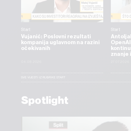
Start
Start
Vujanić: Poslovni rezultati
Antolja
kompanija uglavnom na razini
OpenAI
očekivanih
kontinu
znanje 
04.08.2026
27.07.2026
SVE VIJESTI IZ RUBRIKE START
Spotlight