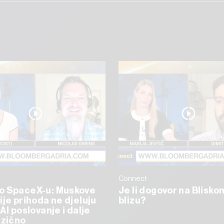
Connect
o SpaceX-u: Muskove
Je li dogovor na Blisko
ije prihoda ne djeluju
blizu?
AI poslovanje i dalje
izično