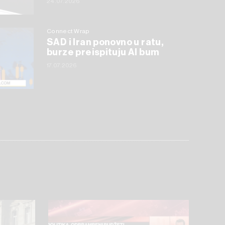
24.07.2026
Connect Wrap
SAD i Iran ponovno u ratu,
burze preispituju AI bum
17.07.2026