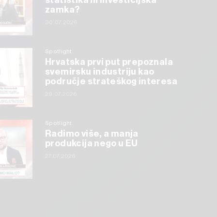
statistika ili investicijska
zamka?
30.07.2026
Spotlight
Hrvatska prvi put prepoznala
svemirsku industriju kao
područje strateškog interesa
29.07.2026
Spotlight
Radimo više, a manja
produkcija nego u EU
27.07.2026