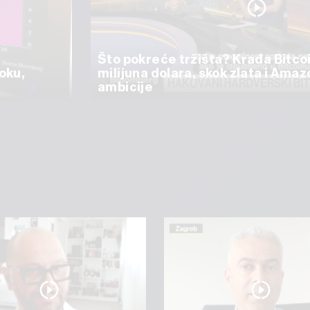
Što pokreće tržišta? Krađa Bitco
oku,
milijuna dolara, skok zlata i Ama
ambicije