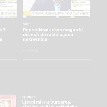
Start
 IT
Papeš: Novi zakon mogao bi
dovesti do rasta cijena
a
nekretnina
15.07.2026
Spotlight
Ljetni mir na burzama: