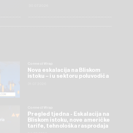
30.07.2026
Connect Wrap
Nova eskalacija na Bliskom
istoku – i u sektoru poluvodiča
31.07.2026
Connect Wrap
Pregled tjedna - Eskalacija na
Bliskom istoku, nove američke
tarife, tehnološka rasprodaja