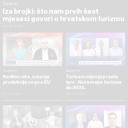
Zoom In
Iza brojki: što nam prvih šest
mjeseci govori o hrvatskom turizmu
04.08.2026
Zoom In
Zoom In
Radimo više, a manja
Turizam mijenja pravila
produkcija nego u EU
igre - Nova mapa turizma
do 2035.
16.07.2026
09.07.2026