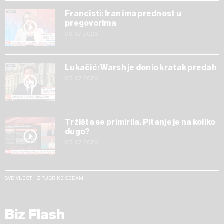
Francisti: Iran ima prednost u
pregovorima
03.07.2026
Lukačić: Warsh je donio kratak predah
03.07.2026
Tržišta se primirila. Pitanje je na koliko
dugo?
03.07.2026
SVE VIJESTI IZ RUBRIKE SEDAM
Biz Flash