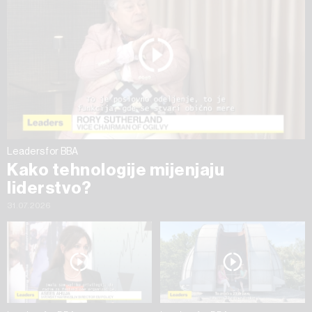
na „Prikaži detalje“. Privolu možete u bilo kojem trenutku
povući bez negativnih posljedica.
Leaders for BBA
Kako tehnologije mijenjaju
liderstvo?
31.07.2026