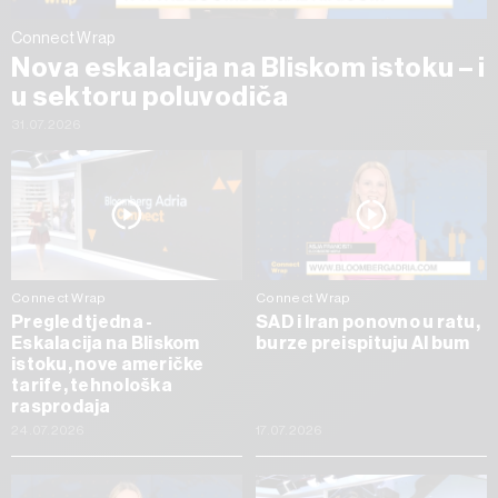
Connect Wrap
Nova eskalacija na Bliskom istoku – i
u sektoru poluvodiča
31.07.2026
Connect Wrap
Connect Wrap
Pregled tjedna -
SAD i Iran ponovno u ratu,
Eskalacija na Bliskom
burze preispituju AI bum
istoku, nove američke
tarife, tehnološka
rasprodaja
24.07.2026
17.07.2026