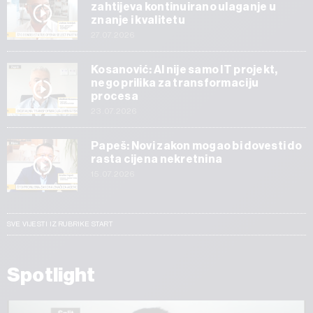
zahtijeva kontinuirano ulaganje u
znanje i kvalitetu
27.07.2026
Kosanović: AI nije samo IT projekt,
nego prilika za transformaciju
procesa
23.07.2026
Papeš: Novi zakon mogao bi dovesti do
rasta cijena nekretnina
15.07.2026
SVE VIJESTI IZ RUBRIKE START
Spotlight