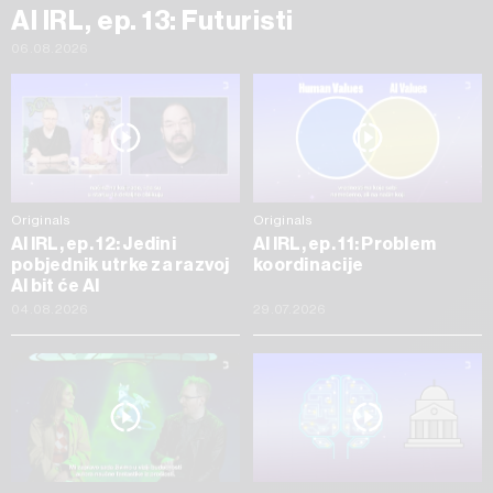
AI IRL, ep. 13: Futuristi
06.08.2026
Originals
Originals
AI IRL, ep. 12: Jedini
AI IRL, ep. 11: Problem
pobjednik utrke za razvoj
koordinacije
AI bit će AI
04.08.2026
29.07.2026