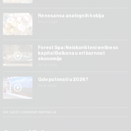
Renesansa analognih hobija
03.07.2026
Forest Spa: Neiskorišteni wellness
kapital Balkana u eri burnout
ekonomije
27.04.2026
Gde putovati u 2026?
30.12.2025
SVE VIJESTI IZ RUBRIKE INSPIRACIJA