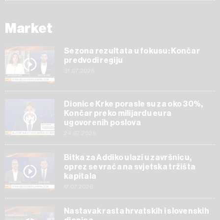
Market
Sezona rezultata u fokusu: Končar
predvodi regiju
31.07.2026
Dionice Krke porasle su za oko 30%,
Končar preko milijardu eura
ugovorenih poslova
24.07.2026
Bitka za Addiko ulazi u završnicu,
oprez se vraća na svjetska tržišta
kapitala
17.07.2026
Nastavak rasta hrvatskih i slovenskih