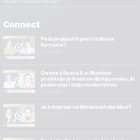
SVE VIJESTI IZ RUBRIKE SPOTLIGHT
Connect
Podcjenjuju li trgovci rizike na
burzama?
06.08.2026
Owens o SpaceX-u: Muskove
projekcije prihoda ne djeluju realno, AI
poslovanje i dalje visokorizično
05.08.2026
Je li dogovor na Bliskom istoku blizu?
04.08.2026