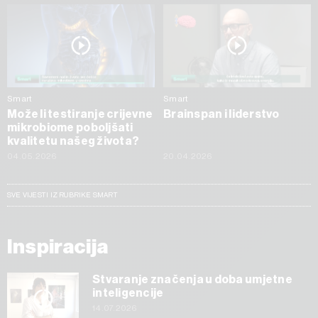
Smart
Smart
Može li testiranje crijevne
Brainspan i liderstvo
mikrobiome poboljšati
kvalitetu našeg života?
04.05.2026
20.04.2026
SVE VIJESTI IZ RUBRIKE SMART
Inspiracija
Stvaranje značenja u doba umjetne
inteligencije
14.07.2026