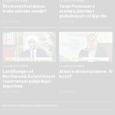
Leaders for BBA
Leaders for BBA
Što investitori danas
Tanja Permoser o
traže od neke zemlje?
svemiru, biznisu i
globalnoj utrci čiji je dio
24.07.2026
17.07.2026
Leaders for BBA
Leaders for BBA
Lord Ranger of
AI neće ukrasti poslove - ili
Northwood: Autentičnost
hoće?
i suverenost pobjeđuju i
algoritme
10.07.2026
07.07.2026
SVE VIJESTI IZ RUBRIKE LEADERS FOR BBA