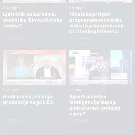
Spotlight
Spotlight
Ljetni mir na burzama:
Hrvatska prvi put
statistika ili investicijska
prepoznala svemirsku
zamka?
industriju kao područje
strateškog interesa
30.07.2026
29.07.2026
Spotlight
Spotlight
Radimo više, a manja
Agenti umjetne
produkcija nego u EU
inteligencije kupuju
umjesto nas - po kojoj
cijeni?
27.07.2026
27.07.2026