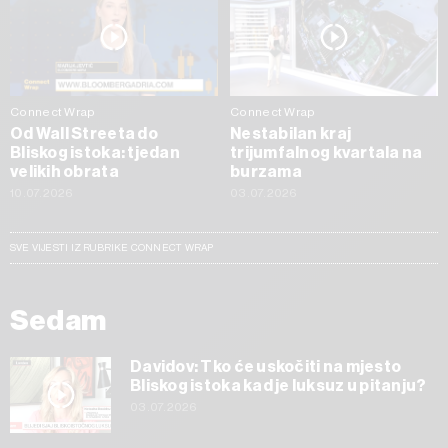
Connect Wrap
Connect Wrap
Od Wall Streeta do
Nestabilan kraj
Bliskog istoka: tjedan
trijumfalnog kvartala na
velikih obrata
burzama
10.07.2026
03.07.2026
SVE VIJESTI IZ RUBRIKE CONNECT WRAP
Sedam
Davidov: Tko će uskočiti na mjesto
Bliskog istoka kad je luksuz u pitanju?
03.07.2026