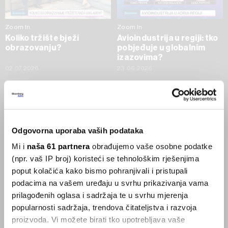
Zoom In
Zoom In
Koliko tržište bježi
Avioindustrija u regiji: tko
obrazovanju?
pobjeđuje u globalnim
izazovima?
02.07.2026
23.06.2026
SVE VIJESTI IZ RUBRIKE ZOOM IN
Businessweek Adria
Odgovorna uporaba vaših podataka
Mi i
naša 61 partnera
obrađujemo vaše osobne podatke
Korisnici GLP-1 lijekova mršave,
(npr. vaš IP broj) koristeći se tehnološkim rješenjima
ekonomija se deblja
poput kolačića kako bismo pohranjivali i pristupali
29.01.2026
podacima na vašem uređaju u svrhu prikazivanja vama
prilagođenih oglasa i sadržaja te u svrhu mjerenja
popularnosti sadržaja, trendova čitateljstva i razvoja
Visok trošak selidbe kompanija iz Kine
proizvoda. Vi možete birati tko upotrebljava vaše
05.12.2025