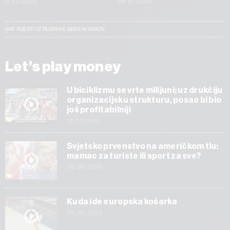
11.03.2026
28.01.2026
SVE VIJESTI IZ RUBRIKE GREEN VISION
Let’s play money
U biciklizmu se vrte milijuni; uz drukčiju
organizacijsku strukturu, posao bi bio
još profitabilniji
13.07.2026
Svjetsko prvenstvo na američkom tlu:
mamac za turiste ili sport za sve?
08.06.2026
Kuda ide europska košarka
04.05.2026