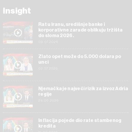
Insight
Rat u Iranu, središnje banke i
korporativne zarade oblikuju tržišta
do sloma 2026.
09.07.2026
Zlato opet može do 5.000 dolara po
unci
02.07.2026
Njemačka je najveći rizik za izvoz Adria
regije
24.06.2026
Inflacija pojede dio rate stambenog
kredita