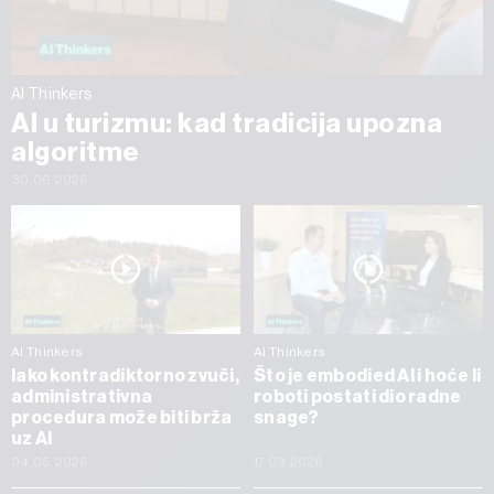
AI Thinkers
AI u turizmu: kad tradicija upozna
algoritme
30.06.2026
AI Thinkers
AI Thinkers
Iako kontradiktorno zvuči,
Što je embodied AI i hoće li
administrativna
roboti postati dio radne
procedura može biti brža
snage?
uz AI
04.05.2026
17.03.2026