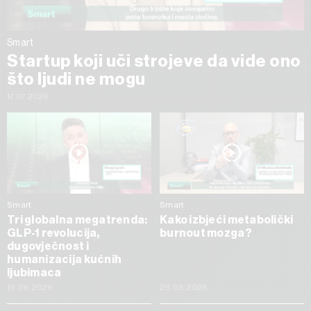
Smart
Startup koji uči strojeve da vide ono
što ljudi ne mogu
17.07.2026
Smart
Smart
Tri globalna megatrenda:
Kako izbjeći metabolički
GLP-1 revolucija,
burnout mozga?
dugovječnost i
humanizacija kućnih
ljubimaca
19.06.2026
28.05.2026