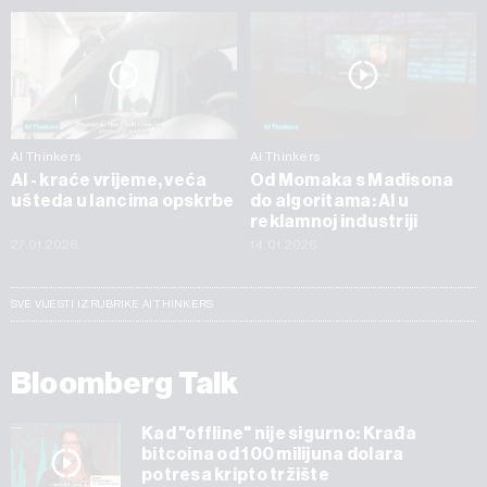
AI Thinkers
AI Thinkers
AI - kraće vrijeme, veća
Od Momaka s Madisona
ušteda u lancima opskrbe
do algoritama: AI u
reklamnoj industriji
27.01.2026
14.01.2026
SVE VIJESTI IZ RUBRIKE AI THINKERS
Bloomberg Talk
Kad "offline" nije sigurno: Krađa
bitcoina od 100 milijuna dolara
potresa kripto tržište