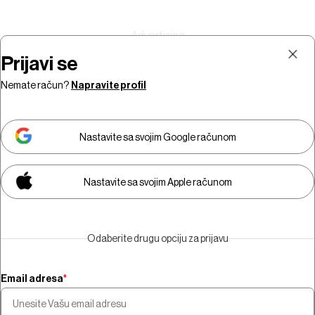
Prijavi se
Nemate račun?
Napravite profil
Prijava
Pretplata
Nastavite sa svojim Google računom
Nastavite sa svojim Apple računom
Morate biti pretplatnik da biste
gledali video sadržaj.
Odaberite drugu opciju za prijavu
Pretplatite se
Email adresa
*