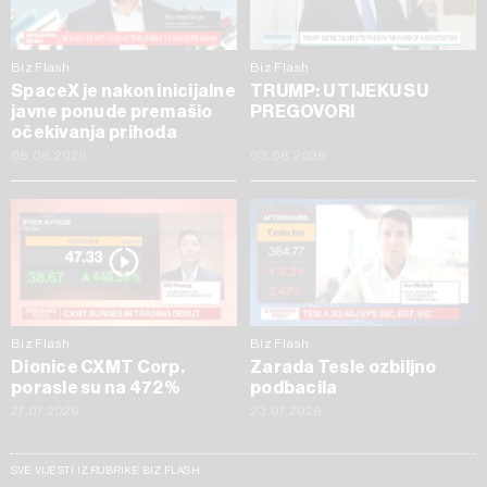
Biz Flash
Biz Flash
SpaceX je nakon inicijalne
TRUMP: U TIJEKU SU
javne ponude premašio
PREGOVORI
očekivanja prihoda
05.08.2026
03.08.2026
Biz Flash
Biz Flash
Dionice CXMT Corp.
Zarada Tesle ozbiljno
porasle su na 472%
podbacila
27.07.2026
23.07.2026
SVE VIJESTI IZ RUBRIKE BIZ FLASH