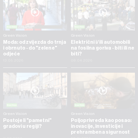
Green Vision
Green Vision
Moda: od zvijezda do trnja
Električni i/ili automobili
i obrnuto - do "zelene"
na fosilna goriva - biti ili ne
odjeće
biti?
13.05.2026
08.04.2026
Green Vision
Green Vision
Postoje li "pametni"
Poljoprivreda kao posao:
gradovi u regiji?
inovacije, investicije i
prehrambena sigurnost