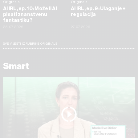
Originals
Originals
AI IRL, ep. 10: Može li AI
AI IRL, ep. 9: Ulaganje +
pisati znanstvenu
regulacija
fantastiku?
28.07.2026
27.07.2026
SVE VIJESTI IZ RUBRIKE ORIGINALS
Smart