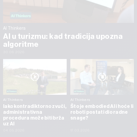
AI Thinkers
AI u turizmu: kad tradicija upozna
algoritme
30.06.2026
AI Thinkers
AI Thinkers
Iako kontradiktorno zvuči,
Što je embodied AI i hoće li
administrativna
roboti postati dio radne
procedura može biti brža
snage?
uz AI
04.05.2026
17.03.2026