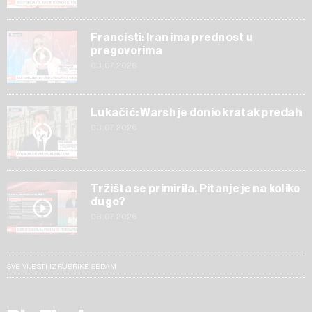
Francisti: Iran ima prednost u
pregovorima
03.07.2026
Lukačić: Warsh je donio kratak predah
03.07.2026
Tržišta se primirila. Pitanje je na koliko
dugo?
03.07.2026
SVE VIJESTI IZ RUBRIKE SEDAM