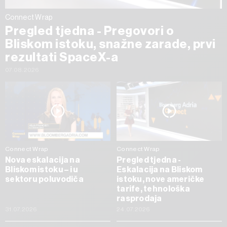
Connect Wrap
Pregled tjedna - Pregovori o
Bliskom istoku, snažne zarade, prvi
rezultati SpaceX-a
07.08.2026
Connect Wrap
Connect Wrap
Nova eskalacija na
Pregled tjedna -
Bliskom istoku – i u
Eskalacija na Bliskom
sektoru poluvodiča
istoku, nove američke
tarife, tehnološka
rasprodaja
31.07.2026
24.07.2026