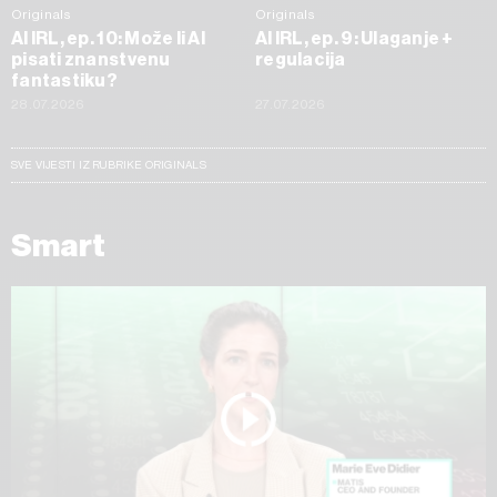
Originals
Originals
AI IRL, ep. 10: Može li AI
AI IRL, ep. 9: Ulaganje +
pisati znanstvenu
regulacija
fantastiku?
28.07.2026
27.07.2026
SVE VIJESTI IZ RUBRIKE ORIGINALS
Smart