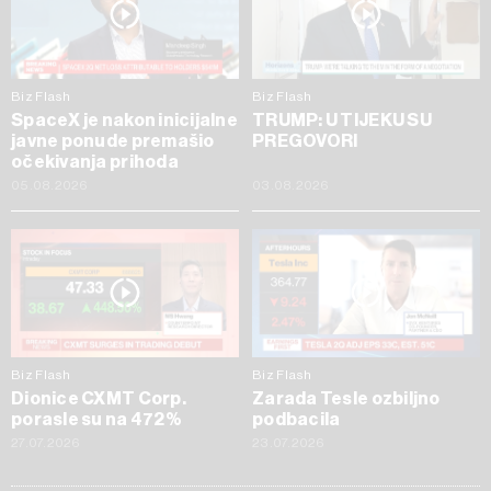
Biz Flash
Biz Flash
SpaceX je nakon inicijalne
TRUMP: U TIJEKU SU
javne ponude premašio
PREGOVORI
očekivanja prihoda
05.08.2026
03.08.2026
Biz Flash
Biz Flash
Dionice CXMT Corp.
Zarada Tesle ozbiljno
porasle su na 472%
podbacila
27.07.2026
23.07.2026