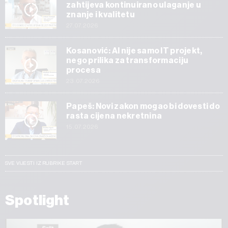
zahtijeva kontinuirano ulaganje u
znanje i kvalitetu
27.07.2026
Kosanović: AI nije samo IT projekt,
nego prilika za transformaciju
procesa
23.07.2026
Papeš: Novi zakon mogao bi dovesti do
rasta cijena nekretnina
15.07.2026
SVE VIJESTI IZ RUBRIKE START
Spotlight