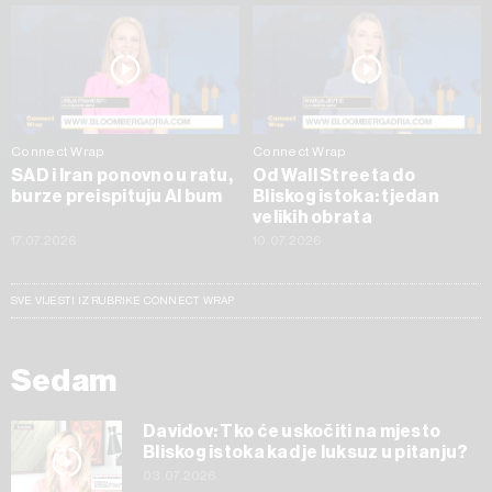
Connect Wrap
Connect Wrap
SAD i Iran ponovno u ratu,
Od Wall Streeta do
burze preispituju AI bum
Bliskog istoka: tjedan
velikih obrata
17.07.2026
10.07.2026
SVE VIJESTI IZ RUBRIKE CONNECT WRAP
Sedam
Davidov: Tko će uskočiti na mjesto
Bliskog istoka kad je luksuz u pitanju?
03.07.2026