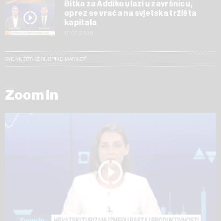
Bitka za Addiko ulazi u završnicu,
oprez se vraća na svjetska tržišta
kapitala
17.07.2026
SVE VIJESTI IZ RUBRIKE MARKET
Zoom In