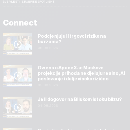
SVE VIJESTI IZ RUBRIKE SPOTLIGHT
Connect
Podcjenjuju li trgovci rizike na
burzama?
06.08.2026
Owens o SpaceX-u: Muskove
projekcije prihoda ne djeluju realno, AI
poslovanje i dalje visokorizično
05.08.2026
Je li dogovor na Bliskom istoku blizu?
04.08.2026