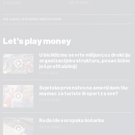
11.03.2026
28.01.2026
SVE VIJESTI IZ RUBRIKE GREEN VISION
Let’s play money
U biciklizmu se vrte milijuni; uz drukčiju
organizacijsku strukturu, posao bi bio
još profitabilniji
13.07.2026
Svjetsko prvenstvo na američkom tlu:
mamac za turiste ili sport za sve?
08.06.2026
Kuda ide europska košarka
04.05.2026