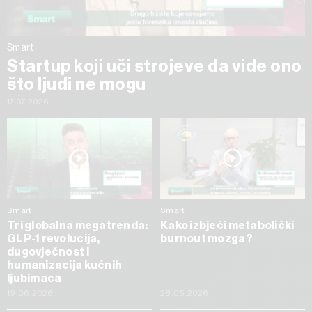
Smart
Startup koji uči strojeve da vide ono
što ljudi ne mogu
17.07.2026
Smart
Smart
Tri globalna megatrenda:
Kako izbjeći metabolički
GLP-1 revolucija,
burnout mozga?
dugovječnost i
humanizacija kućnih
ljubimaca
19.06.2026
28.05.2026