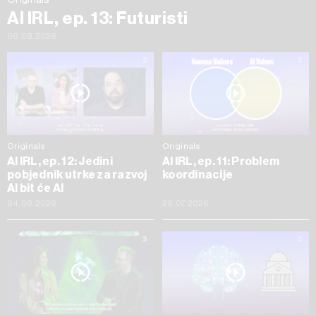
AI IRL, ep. 13: Futuristi
06.08.2026
Originals
Originals
AI IRL, ep. 12: Jedini
AI IRL, ep. 11: Problem
pobjednik utrke za razvoj
koordinacije
AI bit će AI
04.08.2026
29.07.2026