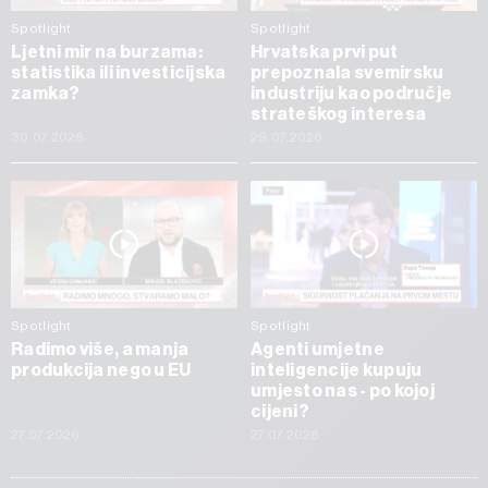
Spotlight
Spotlight
Ljetni mir na burzama:
Hrvatska prvi put
statistika ili investicijska
prepoznala svemirsku
zamka?
industriju kao područje
strateškog interesa
30.07.2026
29.07.2026
Spotlight
Spotlight
Radimo više, a manja
Agenti umjetne
produkcija nego u EU
inteligencije kupuju
umjesto nas - po kojoj
cijeni?
27.07.2026
27.07.2026