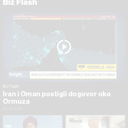
Biz Flash
Biz Flash
Iran i Oman postigli dogovor oko
Ormuza
06.08.2026