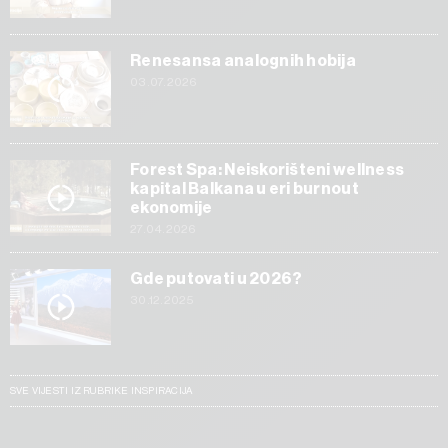
Renesansa analognih hobija
03.07.2026
Forest Spa: Neiskorišteni wellness
kapital Balkana u eri burnout
ekonomije
27.04.2026
Gde putovati u 2026?
30.12.2025
SVE VIJESTI IZ RUBRIKE INSPIRACIJA