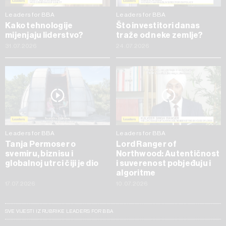
Leaders for BBA
Leaders for BBA
Kako tehnologije
Što investitori danas
mijenjaju liderstvo?
traže od neke zemlje?
31.07.2026
24.07.2026
Leaders for BBA
Leaders for BBA
Tanja Permoser o
Lord Ranger of
svemiru, biznisu i
Northwood: Autentičnost
globalnoj utrci čiji je dio
i suverenost pobjeđuju i
algoritme
17.07.2026
10.07.2026
SVE VIJESTI IZ RUBRIKE LEADERS FOR BBA