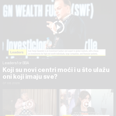
na „Prikaži detalje“. Privolu možete u bilo kojem trenutku
povući bez negativnih posljedica.
Leaders for BBA
Koji su novi centri moći i u što ulažu
oni koji imaju sve?
07.08.2026