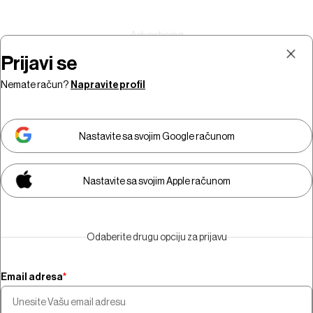
Prijavi se
Nemate račun?
Napravite profil
Prijava
Pretplata
Nastavite sa svojim Google računom
Nastavite sa svojim Apple računom
Morate biti pretplatnik da biste
gledali video sadržaj.
Odaberite drugu opciju za prijavu
Pretplatite se
Email adresa
*