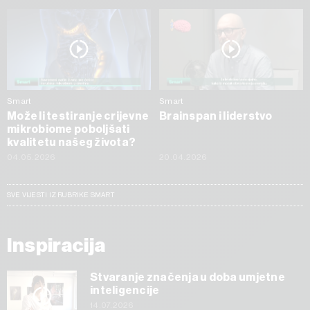
Smart
Smart
Može li testiranje crijevne
Brainspan i liderstvo
mikrobiome poboljšati
kvalitetu našeg života?
04.05.2026
20.04.2026
SVE VIJESTI IZ RUBRIKE SMART
Inspiracija
Stvaranje značenja u doba umjetne
inteligencije
14.07.2026