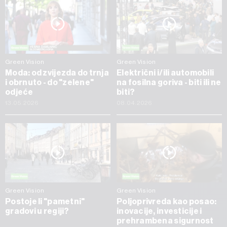
Green Vision
Green Vision
Moda: od zvijezda do trnja
Električni i/ili automobili
i obrnuto - do "zelene"
na fosilna goriva - biti ili ne
odjeće
biti?
13.05.2026
08.04.2026
Green Vision
Green Vision
Postoje li "pametni"
Poljoprivreda kao posao:
gradovi u regiji?
inovacije, investicije i
prehrambena sigurnost