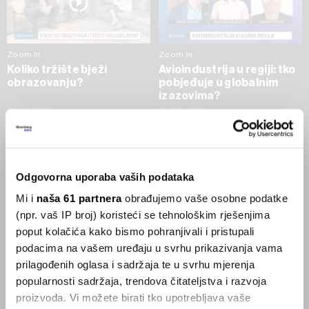
Zoom In
Zoom In
Koliko tržište bježi
Avioindustrija u regiji: tko
obrazovanju?
pobjeđuje u globalnim
izazovima?
02.07.2026
23.06.2026
SVE VIJESTI IZ RUBRIKE ZOOM IN
Odgovorna uporaba vaših podataka
Businessweek Adria
Mi i
naša 61 partnera
obrađujemo vaše osobne podatke
(npr. vaš IP broj) koristeći se tehnološkim rješenjima
Korisnici GLP-1 lijekova mršave,
poput kolačića kako bismo pohranjivali i pristupali
ekonomija se deblja
podacima na vašem uređaju u svrhu prikazivanja vama
29.01.2026
prilagođenih oglasa i sadržaja te u svrhu mjerenja
popularnosti sadržaja, trendova čitateljstva i razvoja
proizvoda. Vi možete birati tko upotrebljava vaše
Visok trošak selidbe kompanija iz Kine