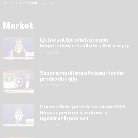
SVE VIJESTI IZ RUBRIKE BIZ FLASH
Market
Ljetno zatišje otkriva snagu
korporativnih rezultata u Adria regiji
07.08.2026
Sezona rezultata u fokusu: Končar
predvodi regiju
31.07.2026
Dionice Krke porasle su za oko 30%,
Končar preko milijardu eura
ugovorenih poslova
24.07.2026