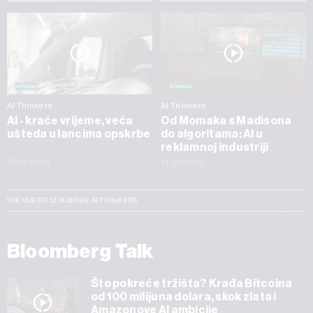
AI Thinkers
AI Thinkers
AI - kraće vrijeme, veća
Od Momaka s Madisona
ušteda u lancima opskrbe
do algoritama: AI u
reklamnoj industriji
27.01.2026
14.01.2026
SVE VIJESTI IZ RUBRIKE AI THINKERS
Bloomberg Talk
Što pokreće tržišta? Krađa Bitcoina
od 100 milijuna dolara, skok zlata i
Amazonove AI ambicije