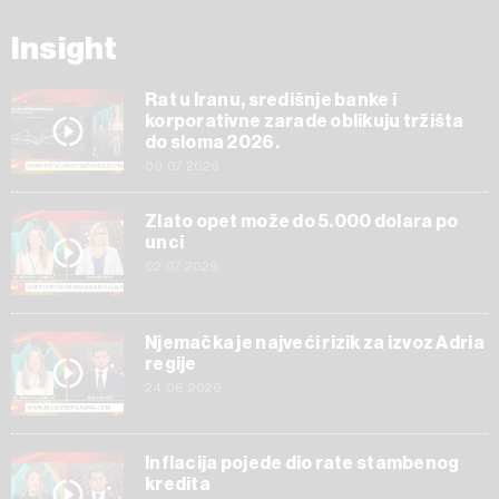
Insight
Rat u Iranu, središnje banke i
korporativne zarade oblikuju tržišta
do sloma 2026.
09.07.2026
Zlato opet može do 5.000 dolara po
unci
02.07.2026
Njemačka je najveći rizik za izvoz Adria
regije
24.06.2026
Inflacija pojede dio rate stambenog
kredita