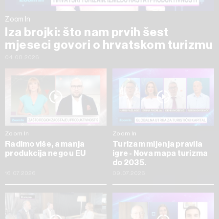
Zoom In
Iza brojki: što nam prvih šest
mjeseci govori o hrvatskom turizmu
04.08.2026
Zoom In
Zoom In
Radimo više, a manja
Turizam mijenja pravila
produkcija nego u EU
igre - Nova mapa turizma
do 2035.
16.07.2026
09.07.2026