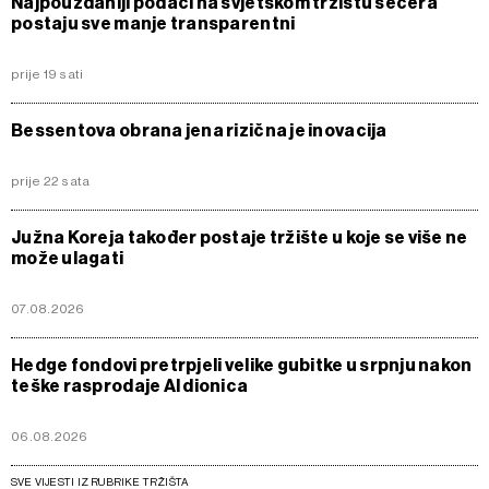
Najpouzdaniji podaci na svjetskom tržištu šećera
postaju sve manje transparentni
prije 19 sati
Bessentova obrana jena rizična je inovacija
prije 22 sata
Južna Koreja također postaje tržište u koje se više ne
može ulagati
07.08.2026
Hedge fondovi pretrpjeli velike gubitke u srpnju nakon
teške rasprodaje AI dionica
06.08.2026
SVE VIJESTI IZ RUBRIKE TRŽIŠTA