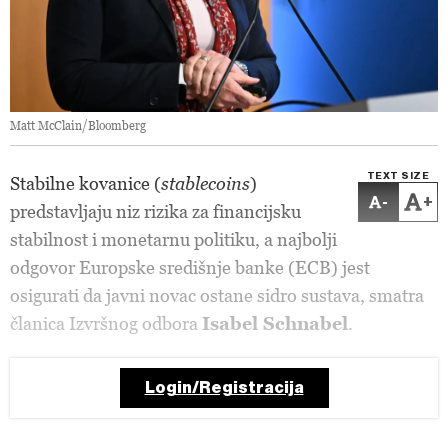
Matt McClain/Bloomberg
TEXT SIZE
Stabilne kovanice (
stablecoins
)
-
+
predstavljaju niz rizika za financijsku
stabilnost i monetarnu politiku, a najbolji
odgovor Europske središnje banke (ECB) jest
osigurati da javni novac ostane sidro sustava, smatra
članica Izvršnog odbora
Isabel Schnabel
.
Login/Registracija