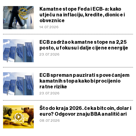
Kamatne stope Feda i ECB-a: kako
utječu na inflaciju, kredite, dionice i
obveznice
14.07.2026
ECB zadržao kamatne stope na 2,25
posto, u fokusu i dalje cijene energije
23.07.2026
ECB spreman pauzirati s povećanjem
kamatnih stopa kako bi procijenio
ratne rizike
23.07.2026
Što do kraja 2026. čeka bitcoin, dolar i
euro? Odgovor znaju BBA analitičari
08.07.2026