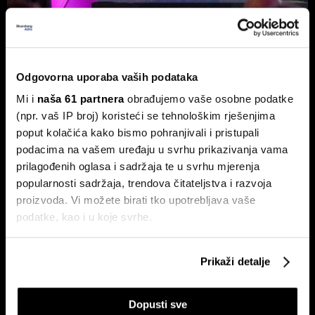
Burze usporile, ali Adris i Telekom
Odgovorna uporaba vaših podataka
Slovenije ne izlaze iz fokusa
Mi i
naša 61 partnera
obrađujemo vaše osobne podatke
Na Zagrebačkoj burzi smirivanje prometa u odnosu na
(npr. vaš IP broj) koristeći se tehnološkim rješenjima
protekli mjesec.
poput kolačića kako bismo pohranjivali i pristupali
podacima na vašem uređaju u svrhu prikazivanja vama
prilagođenih oglasa i sadržaja te u svrhu mjerenja
popularnosti sadržaja, trendova čitateljstva i razvoja
proizvoda. Vi možete birati tko upotrebljava vaše
podatke, kao i u koje svrhe.
Ako nam dopustite, također bismo htjeli:
Prikaži detalje
Ljetno zatišje na burzama: zašto
Zarada Crobex10 skočila,
Prikupljati podatke o vašoj geografskoj lokaciji,
je lov na 'savršen trenutak' loša
Končar zablistao u izvještajima,
koji mogu biti precizni do radijusa od nekoliko metara
strategija?
burza u ljetnom zatišju. BBA
analitika daje presjek!
Dopusti sve
Prepoznati vaš uređaj tako što ćemo aktivno