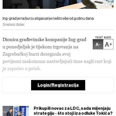
Ing-grad je na burzu stigao prije nešto više od godinu dana
Zvonimir Kušec
TEXT SIZE
Dionica građevinske kompanije Ing-grad
-
+
u ponedjeljak je tijekom trgovanja na
Zagrebačkoj burzi dosegnula svoj
povijesni maksimum nastavljajući time nagli rast koji
je započeo u petak.
Login/Registracija
Prikupili novac za LDC, sada mijenjaju
strategiju - što stoji iza odluke Tokića?