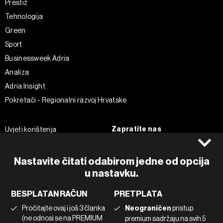
Prestiž
Tehnologija
Green
Sport
Businessweek Adria
Analiza
Adria Insight
Pokretači - Regionalni razvoj Hrvatske
Zapratite nas
Uvjeti korištenja
Pravila privatnosti
Facebook
Politika kolačića
Instagram
Nastavite čitati odabirom jedne od opcija
Impressum
Twitter
u nastavku.
Marketing
Linkedin
BESPLATAN RAČUN
PRETPLATA
Korištenje umjetne inteligencije
Tiktok
Pročitajte ovaj i još 3 članka
Neograničen
pristup
(ne odnosi se na PREMIUM
premium sadržaju na svih 5