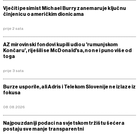
Vječiti pesimist Michael Burry zanemaruje ključnu
činjenicu o američkim dionicama
prije 2 sata
AZ mirovinski fondovi kupili udio u 'rumunjskom
Končaru', riješili se McDonald'sa, no ne i puno više od
toga
prije 3 sata
Burze usporile, ali Adris i Telekom Slovenije ne izlaze iz
fokusa
08.08.2026
Najpouzdaniji podaci na svjetskom tržištu šećera
postaju sve manje transparentni