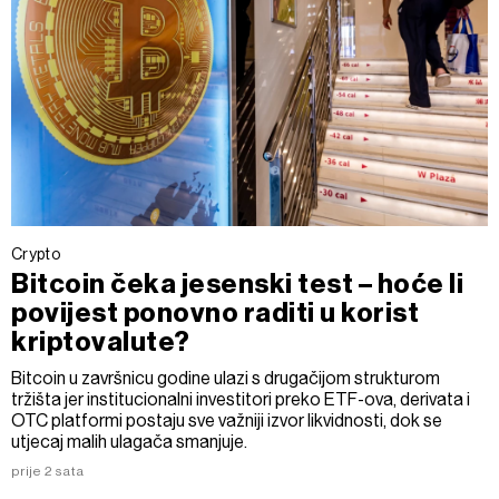
Crypto
Bitcoin čeka jesenski test – hoće li
povijest ponovno raditi u korist
kriptovalute?
Bitcoin u završnicu godine ulazi s drugačijom strukturom
tržišta jer institucionalni investitori preko ETF-ova, derivata i
OTC platformi postaju sve važniji izvor likvidnosti, dok se
utjecaj malih ulagača smanjuje.
prije 2 sata