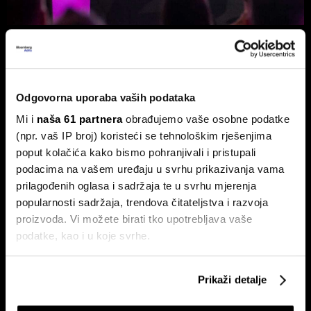
Burze usporile, ali Adris i Telekom
Slovenije ne izlaze iz fokusa
Na Zagrebačkoj burzi smirivanje prometa u odnosu na
protekli mjesec.
Odgovorna uporaba vaših podataka
Mi i
naša 61 partnera
obrađujemo vaše osobne podatke
(npr. vaš IP broj) koristeći se tehnološkim rješenjima
poput kolačića kako bismo pohranjivali i pristupali
podacima na vašem uređaju u svrhu prikazivanja vama
prilagođenih oglasa i sadržaja te u svrhu mjerenja
popularnosti sadržaja, trendova čitateljstva i razvoja
proizvoda. Vi možete birati tko upotrebljava vaše
podatke, kao i u koje svrhe.
Ljetno zatišje na burzama: zašto
Zarada Crobex10 skočila,
je lov na 'savršen trenutak' loša
Končar zablistao u izvještajima,
strategija?
burza u ljetnom zatišju. BBA
Ako nam dopustite, također bismo htjeli:
analitika daje presjek!
Prikaži detalje
Prikupljati podatke o vašoj geografskoj lokaciji,
koji mogu biti precizni do radijusa od nekoliko metara