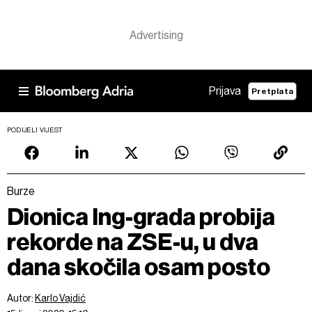
Prijava
Pretplata
PODIJELI VIJEST
Burze
Dionica Ing-grada probija
rekorde na ZSE-u, u dva
dana skočila osam posto
Autor:
Karlo Vajdić