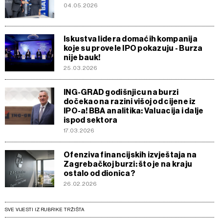
04.05.2026
Iskustva lidera domaćih kompanija
koje su provele IPO pokazuju - Burza
nije bauk!
25.03.2026
ING-GRAD godišnjicu na burzi
dočekao na razini višoj od cijene iz
IPO-a! BBA analitika: Valuacija i dalje
ispod sektora
17.03.2026
Ofenziva financijskih izvještaja na
Zagrebačkoj burzi: što je na kraju
ostalo od dionica?
26.02.2026
SVE VIJESTI IZ RUBRIKE TRŽIŠTA