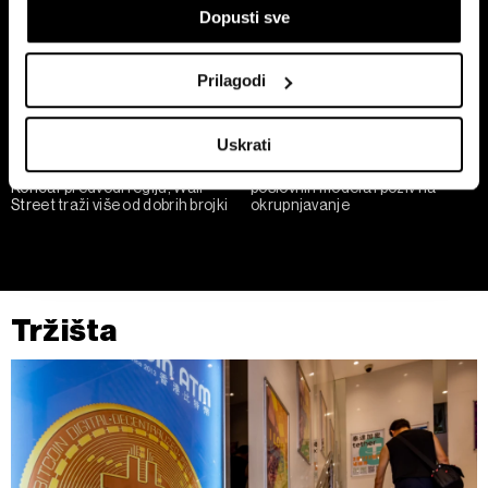
Dopusti sve
Prepoznati vaš uređaj tako što ćemo aktivno
skenirati njegove određene karakteristike ("uzimanje
otiska prsta uređaja")
Prilagodi
U
dijelu s pojedinostima
možete saznati više o tome
kako se obrađuje vaše osobne podatke te postaviti svoje
Uskrati
preferencije. Svoju privolu možete u svakom trenutku
Sezona rezultata u fokusu:
Rast cijena sirutke: test
izmijeniti ili povući u Izjavi o kolačićima.
Končar predvodi regiju, Wall
poslovnih modela i poziv na
Street traži više od dobrih brojki
okrupnjavanje
Zajednički voditelji obrade su HD-WIN ARENA SPORT
d.o.o. i
Partneri
.
Više o podacima koje obrađujemo kao i o
vašim pravima pročitajte u našoj
Politici privatnosti
, a o
kolačićima i drugim sličnim tehnologijama u
Politici kolačića
.
Tržišta
Kolačiće u bilo kojem trenutku možete ponovno ažurirati klikom
na „Prikaži detalje“. Privolu možete u bilo kojem trenutku
povući bez negativnih posljedica.