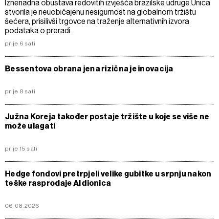
Iznenadna obustava redovitih izvješća brazilske udruge Unica
stvorila je neuobičajenu nesigurnost na globalnom tržištu
šećera, prisilivši trgovce na traženje alternativnih izvora
podataka o preradi.
prije 6 sati
Bessentova obrana jena rizična je inovacija
prije 8 sati
Južna Koreja također postaje tržište u koje se više ne
može ulagati
prije 15 sati
Hedge fondovi pretrpjeli velike gubitke u srpnju nakon
teške rasprodaje AI dionica
06.08.2026