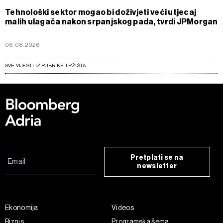
Tehnološki sektor mogao bi doživjeti veći utjecaj
malih ulagača nakon srpanjskog pada, tvrdi JPMorgan
06.08.2026
SVE VIJESTI IZ RUBRIKE TRŽIŠTA
Pretplati se na
newsletter
Ekonomija
Videos
Biznis
Programska šema