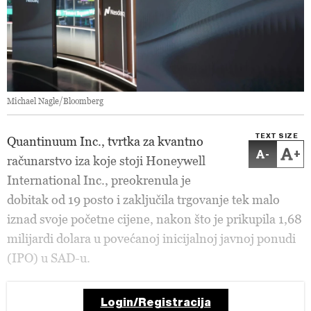
Michael Nagle/Bloomberg
TEXT SIZE
Quantinuum Inc., tvrtka za kvantno
-
+
računarstvo iza koje stoji Honeywell
International Inc., preokrenula je
dobitak od 19 posto i zaključila trgovanje tek malo
iznad svoje početne cijene, nakon što je prikupila 1,68
milijardi dolara u povećanoj inicijalnoj javnoj ponudi
(IPO) u SAD-u.
Login/Registracija