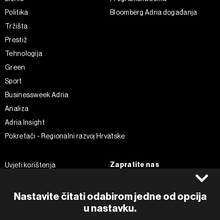
Politika
Bloomberg Adria događanja
Tržišta
Prestiž
Tehnologija
Green
Sport
Businessweek Adria
Analiza
Adria Insight
Pokretači - Regionalni razvoj Hrvatske
Zapratite nas
Uvjeti korištenja
Pravila privatnosti
Facebook
Politika kolačića
Instagram
Nastavite čitati odabirom jedne od opcija
Impressum
Twitter
u nastavku.
Marketing
Linkedin