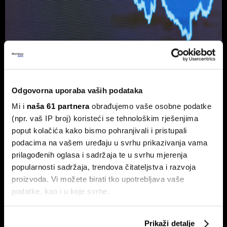
Ljetno zatišje na burzama: zašto je
lov na 'savršen trenutak' loša
Odgovorna uporaba vaših podataka
strategija?
Mi i
naša 61 partnera
obrađujemo vaše osobne podatke
Povijesni podaci pokazuju da su lipanj i srpanj mjeseci s
(npr. vaš IP broj) koristeći se tehnološkim rješenjima
najmanjom volatilnošću na burzama.
poput kolačića kako bismo pohranjivali i pristupali
podacima na vašem uređaju u svrhu prikazivanja vama
prilagođenih oglasa i sadržaja te u svrhu mjerenja
popularnosti sadržaja, trendova čitateljstva i razvoja
proizvoda. Vi možete birati tko upotrebljava vaše
podatke, kao i u koje svrhe.
Ako nam dopustite, također bismo htjeli:
Prikaži detalje