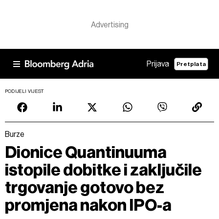
Prijava
Pretplata
PODIJELI VIJEST
Burze
Dionice Quantinuuma
istopile dobitke i zaključile
trgovanje gotovo bez
promjena nakon IPO-a