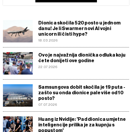
Dionica skočila 520 posto u jednom
danu! Je li Swarmer novi AI vojni
unicorn ili čisti hype?
18.03.2026
Ovo je najvažnija dionička odluka koju
ćete donijeti ove godine
22.07.2026
Samsungova dobit skočila je 19 puta -
zašto su onda dionice pale više od 10
posto?
07.07.2026
Huang iz Nvidije: 'Pad dionica umjetne
inteligencije prilika je za kupnju s
popustom'