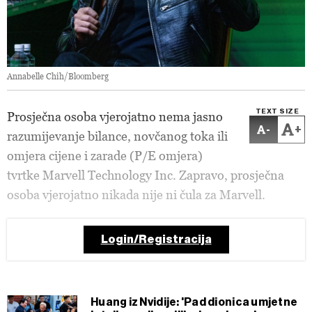
Annabelle Chih/Bloomberg
TEXT SIZE
Prosječna osoba vjerojatno nema jasno
-
+
razumijevanje bilance, novčanog toka ili
omjera cijene i zarade (P/E omjera)
tvrtke Marvell Technology Inc. Zapravo, prosječna
osoba vjerojatno nikada nije ni čula za Marvell.
Login/Registracija
Huang iz Nvidije: 'Pad dionica umjetne