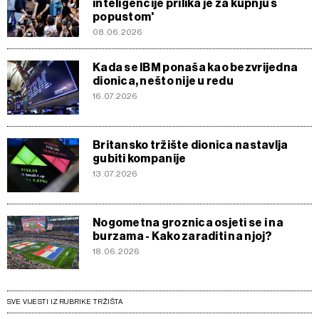
inteligencije prilika je za kupnju s
popustom'
08.06.2026
Kada se IBM ponaša kao bezvrijedna
dionica, nešto nije u redu
16.07.2026
Britansko tržište dionica nastavlja
gubiti kompanije
13.07.2026
Nogometna groznica osjeti se i na
burzama - Kako zaraditi na njoj?
18.06.2026
SVE VIJESTI IZ RUBRIKE TRŽIŠTA