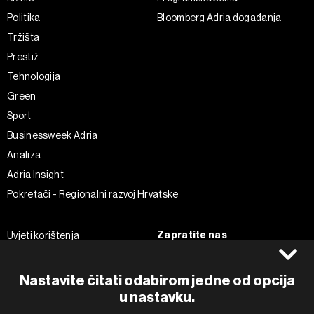
Politika
Bloomberg Adria događanja
Tržišta
Prestiž
Tehnologija
Green
Sport
Businessweek Adria
Analiza
Adria Insight
Pokretači - Regionalni razvoj Hrvatske
Zapratite nas
Uvjeti korištenja
Pravila privatnosti
Facebook
Politika kolačića
Instagram
Nastavite čitati odabirom jedne od opcija
u nastavku.
Impressum
Twitter