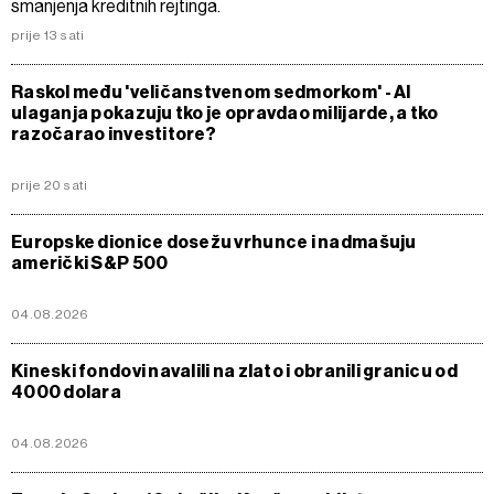
smanjenja kreditnih rejtinga.
prije 13 sati
Raskol među 'veličanstvenom sedmorkom' - AI
ulaganja pokazuju tko je opravdao milijarde, a tko
razočarao investitore?
prije 20 sati
Europske dionice dosežu vrhunce i nadmašuju
američki S&P 500
04.08.2026
Kineski fondovi navalili na zlato i obranili granicu od
4000 dolara
04.08.2026