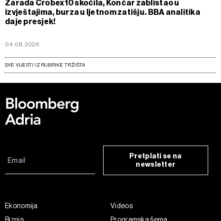
Zarada Crobex10 skočila, Končar zablistao u
izvještajima, burza u ljetnom zatišju. BBA analitika
daje presjek!
04.08.2026
SVE VIJESTI IZ RUBRIKE TRŽIŠTA
Pretplati se na
newsletter
Ekonomija
Videos
Biznis
Programska šema