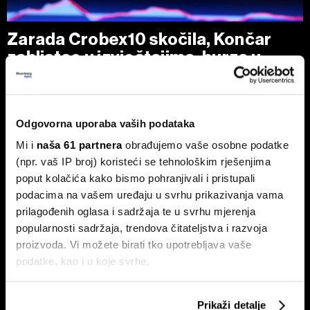
Zarada Crobex10 skočila, Končar
zablistao u izvještajima, burza u
ljetnom zatišju. BBA analitika daje
presjek!
Končar se istaknuo kao glavni pokretač rasta dobiti među
Odgovorna uporaba vaših podataka
deset najlikvidnijih kompanija.
Mi i
naša 61 partnera
obrađujemo vaše osobne podatke
(npr. vaš IP broj) koristeći se tehnološkim rješenjima
poput kolačića kako bismo pohranjivali i pristupali
podacima na vašem uređaju u svrhu prikazivanja vama
prilagođenih oglasa i sadržaja te u svrhu mjerenja
popularnosti sadržaja, trendova čitateljstva i razvoja
proizvoda. Vi možete birati tko upotrebljava vaše
podatke, kao i u koje svrhe.
Sezona rezultata u fokusu:
Rast cijena sirutke: test
Končar predvodi regiju, Wall
poslovnih modela i poziv na
Street traži više od dobrih brojki
okrupnjavanje
Ako nam dopustite, također bismo htjeli:
Prikaži detalje