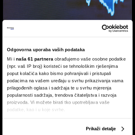
Ljetno zatišje na burzama: zašto je
lov na 'savršen trenutak' loša
Odgovorna uporaba vaših podataka
strategija?
Mi i
naša 61 partnera
obrađujemo vaše osobne podatke
Povijesni podaci pokazuju da su lipanj i srpanj mjeseci s
najmanjom volatilnošću na burzama.
(npr. vaš IP broj) koristeći se tehnološkim rješenjima
poput kolačića kako bismo pohranjivali i pristupali
podacima na vašem uređaju u svrhu prikazivanja vama
prilagođenih oglasa i sadržaja te u svrhu mjerenja
popularnosti sadržaja, trendova čitateljstva i razvoja
proizvoda. Vi možete birati tko upotrebljava vaše
podatke, kao i u koje svrhe.
Ako nam dopustite, također bismo htjeli:
Prikaži detalje
Zarada Crobex10 skočila,
Sezona rezultata u fokusu:
Prikupljati podatke o vašoj geografskoj lokaciji,
Končar zablistao u izvještajima,
Končar predvodi regiju, Wall