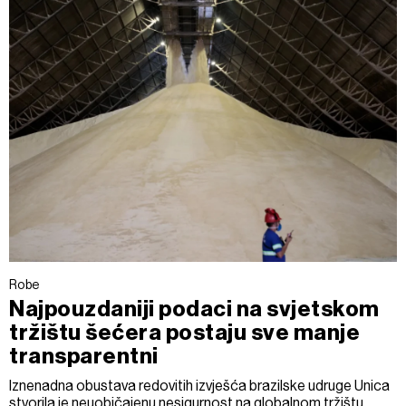
Robe
Najpouzdaniji podaci na svjetskom
tržištu šećera postaju sve manje
transparentni
Iznenadna obustava redovitih izvješća brazilske udruge Unica
stvorila je neuobičajenu nesigurnost na globalnom tržištu