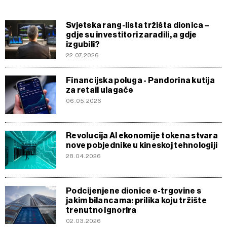
Svjetska rang-lista tržišta dionica –
gdje su investitori zaradili, a gdje
izgubili?
22.07.2026
Financijska poluga - Pandorina kutija
za retail ulagače
06.05.2026
Revolucija AI ekonomije tokena stvara
nove pobjednike u kineskoj tehnologiji
28.04.2026
Podcijenjene dionice e-trgovine s
jakim bilancama: prilika koju tržište
trenutno ignorira
02.03.2026