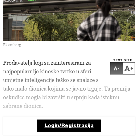
Bloomberg
TEXT SIZE
Prodavatelji koji su zainteresirani za
-
+
najpopularnije kineske tvrtke u sferi
umjetne inteligencije teško se snalaze s
tako malo dionica kojima se javno trguje. Ta premija
oskudice mogla bi završiti u srpnju kada isteknu
zabrane dionica.
Login/Registracija