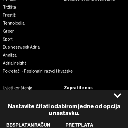
Tržišta
Prestiž
Tehnologija
Green
Sport
Businessweek Adria
Analiza
Adria Insight
Pokretači - Regionalni razvoj Hrvatske
Zapratite nas
Uvjeti korištenja
Pravila privatnosti
Facebook
Politika kolačića
Instagram
Nastavite čitati odabirom jedne od opcija
Impressum
Twitter
u nastavku.
Marketing
Linkedin
BESPLATAN RAČUN
PRETPLATA
Korištenje umjetne inteligencije
Tiktok