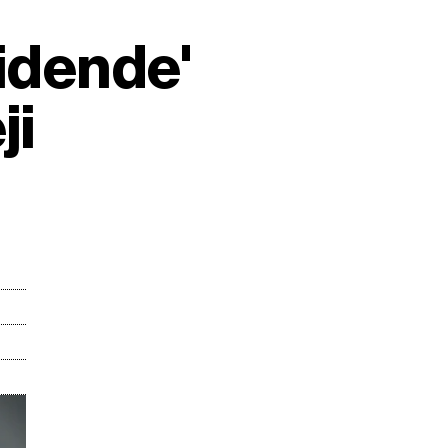
vidende'
ji