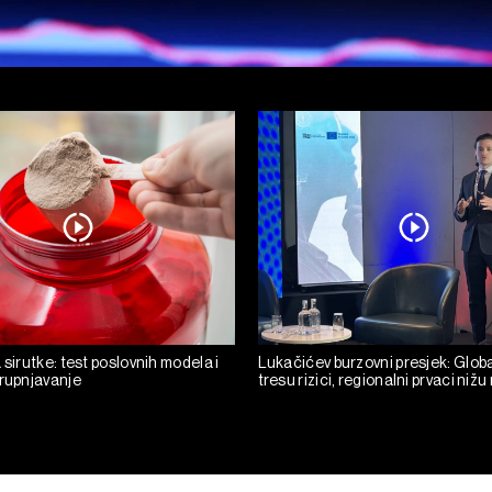
 sirutke: test poslovnih modela i
Lukačićev burzovni presjek: Glob
krupnjavanje
tresu rizici, regionalni prvaci niž