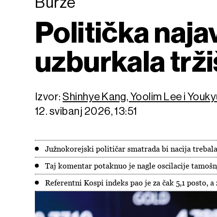
Burze
Politička naja
uzburkala trži
Izvor:
Shinhye Kang, Yoolim Lee i You
12. svibanj 2026, 13:51
Južnokorejski političar smatrada bi nacija trebal
Taj komentar potaknuo je nagle oscilacije tamošnj
Referentni Kospi indeks pao je za čak 5,1 posto, 