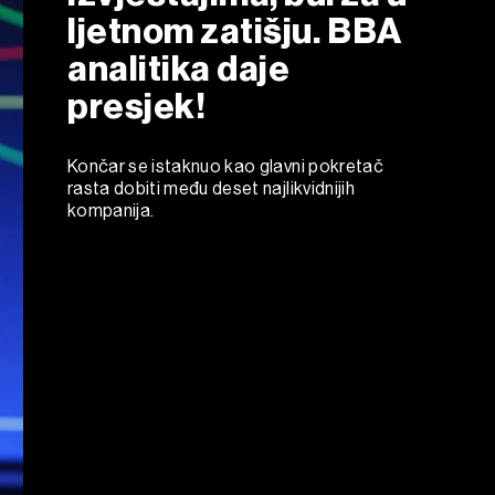
ljetnom zatišju. BBA
analitika daje
presjek!
Končar se istaknuo kao glavni pokretač
rasta dobiti među deset najlikvidnijih
kompanija.