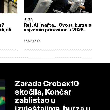
Burze
m?
Rat, AI i nafta... Ovo su burze s
dijeli
najvećim prinosima u 2026.
20.05.2026
Zarada Crobex10
skočila, Končar
zablistao u
izvještajima, burza u