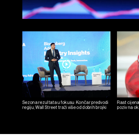
Sezona rezultata u fokusu: Končar predvodi
Rast cijena
regiju, Wall Street traži više od dobrih brojki
poziv na o