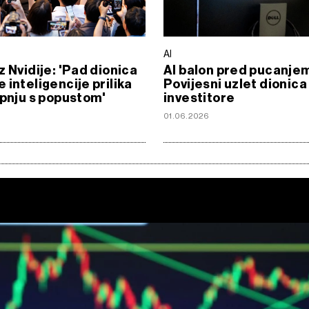
AI
z Nvidije: 'Pad dionica
AI balon pred pucanje
 inteligencije prilika
Povijesni uzlet dionica 
upnju s popustom'
investitore
6
01.06.2026