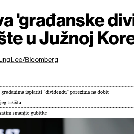
va 'građanske di
šte u Južnoj Kore
kyung Lee/Bloomberg
a građanima isplatiti "dividendu" porezima na dobit
eg tržišta
a zatim smanjio gubitke