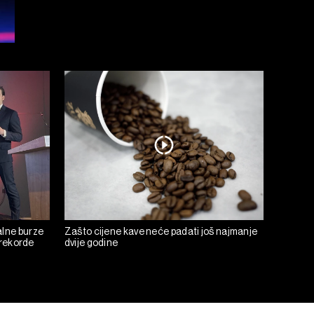
alne burze
Zašto cijene kave neće padati još najmanje
u rekorde
dvije godine