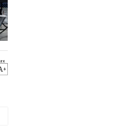
IZE
+