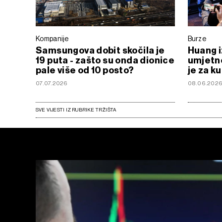
Kompanije
Burze
Samsungova dobit skočila je
Huang i
19 puta - zašto su onda dionice
umjetne
pale više od 10 posto?
je za k
07.07.2026
08.06.202
SVE VIJESTI IZ RUBRIKE TRŽIŠTA