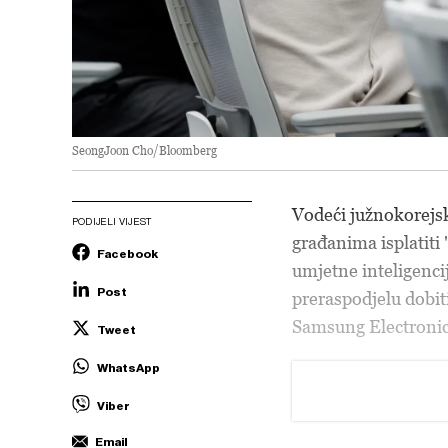
SeongJoon Cho/Bloomberg
Vodeći južnokorejski
PODIJELI VIJEST
građanima isplatiti 
Facebook
umjetne inteligencij
Post
preraspodjelu dobit
Samsung Electronic
Tweet
WhatsApp
Viber
Email