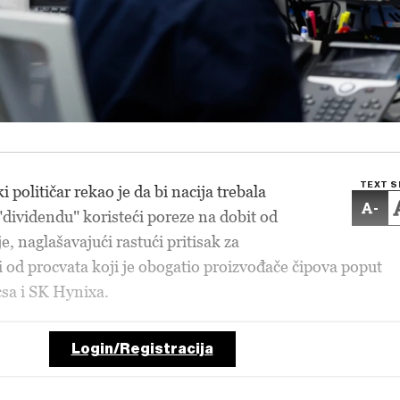
TEXT S
 političar rekao je da bi nacija trebala
-
"dividendu" koristeći poreze na dobit od
e, naglašavajući rastući pritisak za
i od procvata koji je obogatio proizvođače čipova poput
sa i SK Hynixa.
Login/Registracija