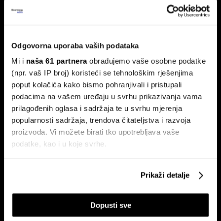
lov na 'savršen trenutak' loša
strategija?
Povijesni podaci pokazuju da su lipanj i srpanj mjeseci s
Odgovorna uporaba vaših podataka
najmanjom volatilnošću na burzama.
Mi i
naša 61 partnera
obrađujemo vaše osobne podatke
(npr. vaš IP broj) koristeći se tehnološkim rješenjima
poput kolačića kako bismo pohranjivali i pristupali
podacima na vašem uređaju u svrhu prikazivanja vama
prilagođenih oglasa i sadržaja te u svrhu mjerenja
popularnosti sadržaja, trendova čitateljstva i razvoja
proizvoda. Vi možete birati tko upotrebljava vaše
podatke, kao i u koje svrhe.
Zarada Crobex10 skočila,
Sezona rezultata u fokusu:
Končar zablistao u izvještajima,
Končar predvodi regiju, Wall
burza u ljetnom zatišju. BBA
Street traži više od dobrih brojki
Ako nam dopustite, također bismo htjeli:
analitika daje presjek!
Prikaži detalje
Prikupljati podatke o vašoj geografskoj lokaciji,
koji mogu biti precizni do radijusa od nekoliko metara
Dopusti sve
Prepoznati vaš uređaj tako što ćemo aktivno
skenirati njegove određene karakteristike ("uzimanje