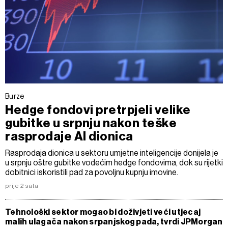
Burze
Hedge fondovi pretrpjeli velike
gubitke u srpnju nakon teške
rasprodaje AI dionica
Rasprodaja dionica u sektoru umjetne inteligencije donijela je
u srpnju oštre gubitke vodećim hedge fondovima, dok su rijetki
dobitnici iskoristili pad za povoljnu kupnju imovine.
prije 2 sata
Tehnološki sektor mogao bi doživjeti veći utjecaj
malih ulagača nakon srpanjskog pada, tvrdi JPMorgan