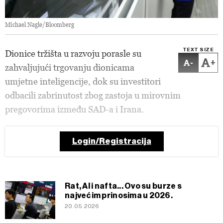
Michael Nagle/Bloomberg
TEXT SIZE
Dionice tržišta u razvoju porasle su
-
+
zahvaljujući trgovanju dionicama
umjetne inteligencije, dok su investitori
odbacili zabrinutost zbog zastoja u mirovnim
pregovorima između SAD-a i Irana.
Login/Registracija
Rat, AI i nafta... Ovo su burze s
najvećim prinosima u 2026.
20.05.2026