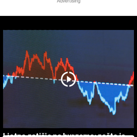
Ljetno zatišje na burzama: zašto je