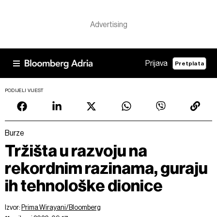
Prijava
Pretplata
PODIJELI VIJEST
Burze
Tržišta u razvoju na
rekordnim razinama, guraju
ih tehnološke dionice
Izvor:
Prima Wirayani/Bloomberg