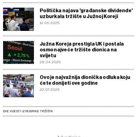
Politička najava 'građanske dividende'
uzburkala tržište u Južnoj Koreji
12.05.2026
Južna Koreja prestigla UK i postala
osmo najveće tržište dionica na
svijetu
28.04.2026
Ovo je najvažnija dionička odluka koju
ćete donijeti ove godine
22.07.2026
SVE VIJESTI IZ RUBRIKE TRŽIŠTA