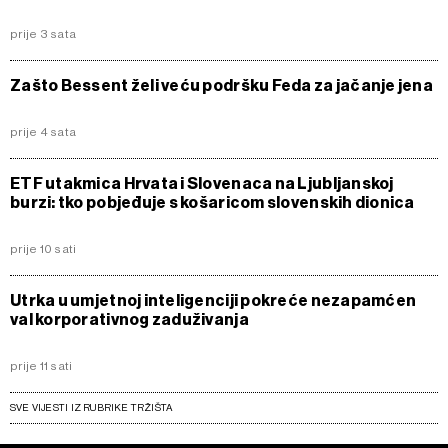
prije 3 sata
Zašto Bessent želi veću podršku Feda za jačanje jena
prije 4 sata
ETF utakmica Hrvata i Slovenaca na Ljubljanskoj
burzi: tko pobjeđuje s košaricom slovenskih dionica
prije 10 sati
Utrka u umjetnoj inteligenciji pokreće nezapamćen
val korporativnog zaduživanja
prije 11 sati
SVE VIJESTI IZ RUBRIKE TRŽIŠTA